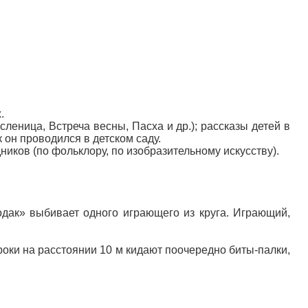
.
еница, Встреча весны, Пасха и др.); рассказы детей в
к он проводился в детском саду.
иков (по фольклору, по изобразительному искусству).
одак» выбивает одного играющего из круга. Играющий,
роки на расстоянии 10 м кидают поочередно биты-палки,