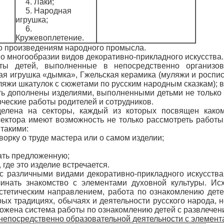
4. Лаки;
5. Народная
игрушка;
6.
Кружевоплетение.
о произведениям народного промысла.
 о многообразии видов декоративно-прикладного искусства.
ы детей, выполненные в непосредственно организова
ая игрушка «дымка», Гжельская керамика (муляжи и роспись
яжи шкатулок с сюжетами по русским народным сказкам); в
ь дополнены изделиями, выполненными детьми не только н
ческие работы родителей и сотрудников.
елена на секторы, каждый из которых посвящен каком
ектора имеют возможность не только рассмотреть работы,
 такими:
оворку о труде мастера или о самом изделии;
дать предложенную;
, где это изделие встречается.
 с различными видами декоративно-прикладного искусства 
инать знакомство с элементами духовной культуры. Исх
стетическим направлением, работа по ознакомлению дете
ых традициях, обычаях и деятельности русского народа, 
ложена система работы по ознакомлению детей с развлечен
непосредственно образовательной деятельности с элемент