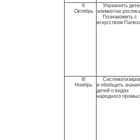
II
Упражнять дете
Октябрь
элементах роспис
Познакомить с
искусством Палех
III
Систематизиро
Ноябрь
и обобщить знани
детей о видах
народного промыс