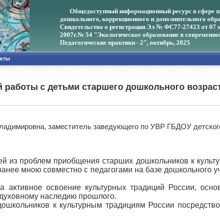
Общедоступный информационный ресурс в сфере ш
дошкольного, коррекционного и дополнительного обра
Свидетельство о регистрации Эл № ФС77-27423 от 07 
2007г.
№ 54 "Экологическое образование в современно
Педагогические практики - 2", октябрь, 2025
акты
 работы с детьми старшего дошкольного возрас
Владимировна, заместитель заведующего по УВР ГБДОУ детског
ей из проблем приобщения старших дошкольников к куль
ранее мною совместно с педагогами на базе дошкольного 
а активное освоение культурных традиций России, осн
к духовному наследию прошлого.
школьников к культурным традициям России посредством