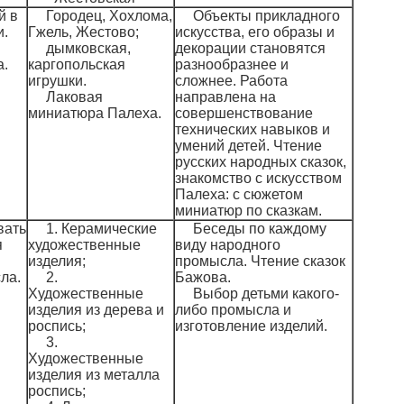
й в
Городец, Хохлома,
Объекты прикладного
и.
Гжель, Жестово;
искусства, его образы и
дымковская,
декорации становятся
а.
каргопольская
разнообразнее и
игрушки.
сложнее. Работа
Лаковая
направлена на
миниатюра Палеха.
совершенствование
технических навыков и
умений детей. Чтение
русских народных сказок,
знакомство с искусством
Палеха: с сюжетом
миниатюр по сказкам.
вать
1. Керамические
Беседы по каждому
я
художественные
виду народного
изделия;
промысла. Чтение сказок
ла.
2.
Бажова.
Художественные
Выбор детьми какого-
изделия из дерева и
либо промысла и
роспись;
изготовление изделий.
3.
Художественные
изделия из металла
роспись;