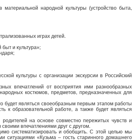
в материальной народной культуры (устройство быта,
атрализованных играх детей.
 быт и культура»;
ндаря;
сской культуры с организации экскурсии в Российский
азных впечатлений от восприятия ими разнообразных
 народных костюмов, предметов, предназначенных для
 Это будет являться своеобразным первым этапом работы
ть к образовательной работе, а также будет являться
и родителей на основе совместно пережитых чувств и
я своими впечатлениями друг с другом.
димо систематизировать и обобщить. С этой целью мы
ми ситуациями «Кузьма – гость старинного домашнего