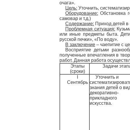
очага».
Цель:
Уточнить, систематизир
Оборудование:
Обстановка го
самовар и т.д.)
Содержание:
Приход детей в 
Проблемная ситуация:
Кузьма
или иные предметы быта. Дет
русской печки», «По воду».
В заключение
– чаепитие с ц
Восприятие детьми разнооб
полученные впечатления в творч
работ. Данная работа осуществл
Этапы
Задачи этап
(сроки)
I
Уточнить и
Сентябрь
систематизироват
знания детей о ви
декоративно-
прикладного
искусства.