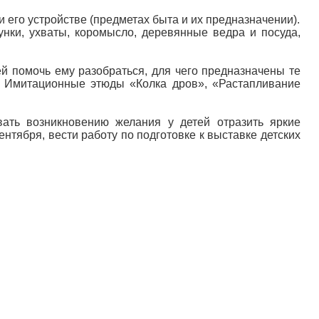
 его устройстве (предметах быта и их предназначении).
унки, ухваты, коромысло, деревянные ведра и посуда,
ей помочь ему разобраться, для чего предназначены те
. Имитационные этюды «Колка дров», «Растапливание
вать возникновению желания у детей отразить яркие
нтября, вести работу по подготовке к выставке детских