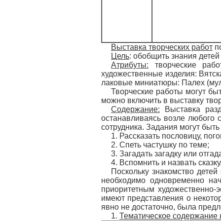
Выставка творческих работ
п
Цель
: обобщить знания детей
Атрибуты:
творческие работ
художественные изделия: Вятск
лаковые миниатюры: Палех (мул
Творческие работы могут быт
можно включить в выставку твор
Содержание:
Выставка разд
останавливаясь возле любого с
сотрудника. Задания могут быть
1. Рассказать пословицу, пог
2. Спеть частушку по теме;
3. Загадать загадку или отга
4. Вспомнить и назвать сказку
Поскольку знакомство детей
необходимо одновременно нач
приоритетным художественно-э
имеют представления о некотор
явно не достаточно, была пред
1.
Тематическое содержание 