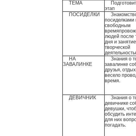
ТЕМА
Подготови
этап
ПОСИДЕЛКИ
Знакомств
посиделками 
свободным
времяпровож
людей после 
дня и заняти
творческой
деятельность
НА
Знания о т
ЗАВАЛИНКЕ
завалинке со
друзья, отды
весело прово
время.
ДЕВИЧНИК
Знания о т
девичнике со
девушки, что
обсудить инт
для них вопр
погадать.