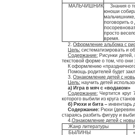
МАЛЬЧИШНИК
Знания о т
юноши собир
мальчишнике,
поговорить о 
посоревноват
просто весел
время.
2.
Оформление альбома с рис
Цель:
систематизировать и об
Содержание:
Рисунки детей, 
текстовой форме о том, что они 
К оформлению «праздничного»
Помощь родителей будет закл
3.
Ознакомление детей с нов
Цель:
научить детей использо
а) Игра в мяч с «водаком»
Содержание:
Чертится круг 
которого выбили из круга стано
б) Рюхи и бита –
инвентарь д
Содержание:
Рюхи (деревянн
стараясь разбить фигуру и выбит
4.
Ознакомление детей с новы
Жанр литературы
БЫЛИНЫ