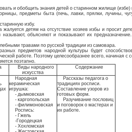
овать и обобщить знания детей о старинном жилище (избе) и
рницы, предметы быта (печь, лавки, прялки, лучины, чуг
старинную избу.
 жалуется детям на отсутствие хозяев избы и просит дет
и называют, объясняют и показывают их предназначение
елебными травами по русской традиции из самовара.
разных предметов народной культуры будет способство
еской работе. Поэтому целесообразнее всего, начиная с се
яется поэтапно.
а
Виды народного
Содержание
искусства
Народная
Рассказы педагога о
ь
керамическая
традициях росписи.
дах
игрушка:
Составление узоров из
- дымковская
готовых форм.
- каргопольская
Разучивание пословиц
- филимоновская
и поговорок о мастерах и
Роспись:
их работе.
- Гжель
-Городецкая
- Хохломская
- Жестовская