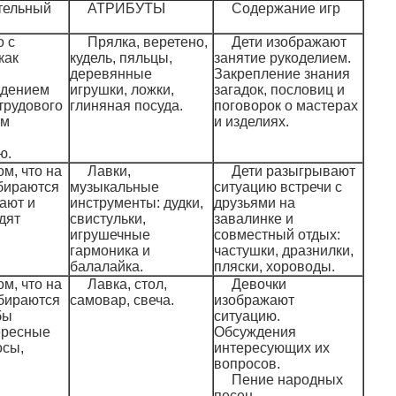
тельный
АТРИБУТЫ
Содержание игр
о с
Прялка, веретено,
Дети изображают
как
кудель, пяльцы,
занятие рукоделием.
деревянные
Закрепление знания
дением
игрушки, ложки,
загадок, пословиц и
трудового
глиняная посуда.
поговорок о мастерах
ем
и изделиях.
ю.
ом, что на
Лавки,
Дети разыгрывают
бираются
музыкальные
ситуацию встречи с
хают и
инструменты: дудки,
друзьями на
дят
свистульки,
завалинке и
игрушечные
совместный отдых:
гармоника и
частушки, дразнилки,
балалайка.
пляски, хороводы.
ом, что на
Лавка, стол,
Девочки
бираются
самовар, свеча.
изображают
бы
ситуацию.
ересные
Обсуждения
осы,
интересующих их
вопросов.
Пение народных
песен.