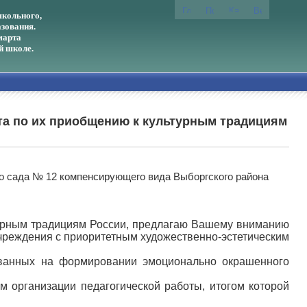
кольного,
зования.
марта
й школе.
та по их приобщению к культурным традициям
о сада № 12 компенсирующего вида Выборгского района
турным традициям России, предлагаю Вашему вниманию
учреждения с приоритетным художественно-эстетическим
ованных на формировании эмоционально окрашенного
 организации педагогической работы, итогом которой