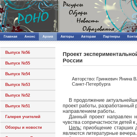
Главная
Анонс
Архив
Авторы
Авторам
Партнеры
Конт
Выпуск №56
Проект экспериментальной
России
Выпуск №55
Выпуск №54
Авторcтво: Гринкевич Янина 
Санкт-Петербурга
Выпуск №53
Выпуск №52
В продолжение актуальнейш
проект работы, разработанный 
Выпуск №51
направлением работы.
Данный проект направлен н
Галерея учителей
чувства сопричастности детей 
Обзоры и новости
Цель:
приобщение старших до
являются литературные вечера.