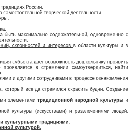
х традициях России.
в самостоятельной творческой деятельности.
уры.
ка.
на быть максимально содержательной, одновременно с
еятельности.
ений, склонностей и интересов
в области культуры и в
иция субъекта дает возможность дошкольнику проявить
о проявляется в стремлении самоутвердиться, найти
.
елями и другими сотрудниками в процессе ознакомления
 который всегда стремился скрасить будни. Создание
рыми элементами
традиционной народной культуры
и
ной культуры (искусствами) и развлечениями людей,
и культурными традициями
.
онной культурой.