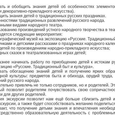
вать и обобщить знания детей об особенностях элементо
 декоративно-прикладного искусства).
щить знания детей о традиционных русских праздниках.
енностями традиционных развлечений русского народа.
ичными видами народного театра.
льзованию произведений устного народного творчества в те
водятся следующие мероприятия:
нографический музей на экспозицию «Русские. Традиционный
нками и детскими рассказами о праздниках народного кале
 детей по произведениям народно-прикладного искусства;
дных сказок в театрализованных играх детей;
знее начинать работу по приобщению детей к истокам ру
озицию «Русские. Традиционный быт и культура».
овать обогащению знаний детей и получению ярких обр
ной культуры: предметов быта и обихода, орудий труда,
ний русского народа.
ательно привлечь не только сотрудников, но и родителей.
ый позволит родителям почувствовать свою сопричастнос
и для других родителей.
ция экскурсии позволит нам ещё больше сблизить детей 
кскурсии, а также будет способствовать желанию поделитьс
акт, что получение детьми знания и впечатления необхо
средственно образовательную деятельность с проблемны