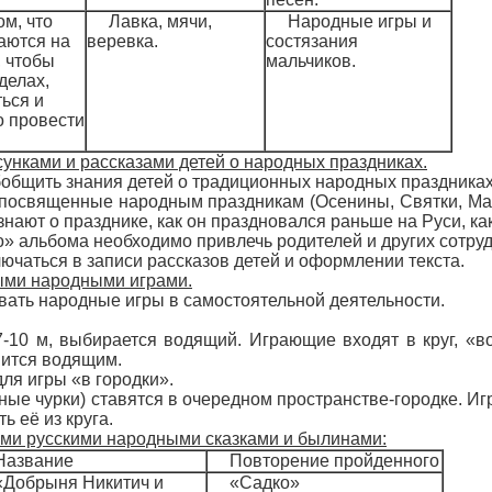
ом, что
Лавка, мячи,
Народные игры и
аются на
веревка.
состязания
 чтобы
мальчиков.
делах,
ься и
о провести
унками и рассказами детей о народных праздниках.
общить знания детей о традиционных народных праздниках
посвященные народным праздникам (Осенины, Святки, Масл
знают о празднике, как он праздновался раньше на Руси, ка
 альбома необходимо привлечь родителей и других сотрудн
ючаться в записи рассказов детей и оформлении текста.
ыми народными играми.
вать народные игры в самостоятельной деятельности.
7-10 м, выбирается водящий. Играющие входят в круг, «в
вится водящим.
ля игры «в городки».
ые чурки) ставятся в очередном пространстве-городке. Иг
ь её из круга.
ми русскими народными сказками и былинами:
Название
Повторение пройденного
«Добрыня Никитич и
«Садко»