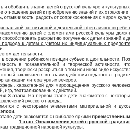
ть и обобщить знания детей о русской культуре и культурны
е отношение детей к приобретению знаний и их отражение 
, отзывчивость, радость от соприкосновения с миром культ
ональной, когнитивной и деятельной сфер личности ребен
знакомлению детей с элементами русской культуры долж
и способствовать раскрытию полученных детьми знаний в д
 подхода к детям с учетом их индивидуальных предпочт
и.
ектом деятельности.
 в освоении ребенком позиции субъекта деятельности. Поз
ивность в познавательной и творческой активности, чт
ения, творчески раскрыться в том или ином виде искусства
который заключается во взаимодействии педагогов с родит
организации литературных вечеров.
сферы,
характерной для мироощущения русского человека,
, игр, театрализованных действий.
себя
3 этапа
. На первом этапе дети знакомятся с некото
звлечений русского народа.
омятся с некоторыми элементами материальной и духов
 эпохи
.
 этапе дети знакомятся с наиболее яркими
преемственным
1 этап
. Ознакомление детей с русской традици
кам традиционной народной культуры.