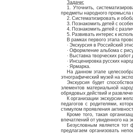
Задачи:
1. Уточнить, систематизиро
предметы народного промысла и
2. Систематизировать и обоб
3. Познакомить детей с особ
4. Познакомить детей с разл
5. Развивать интерес к испо
В рамках первого этапа про
· Экскурсия в Российский эт
· Оформление альбома с рису
· Выставка творческих работ
· Инсценировка русских наро
· Ярмарка.
На данном этапе целесообра
этнографический музей на эксп
Экскурсия будет способств
элементов материальной народ
обрядовых действий и развлече
К организации экскурсии жел
педагогов с родителями, котор
стимулом проявления активност
Кроме того, такая организа
впечатлений от увиденного на э
Безусловным является тот ф
предлагаем организовать непо