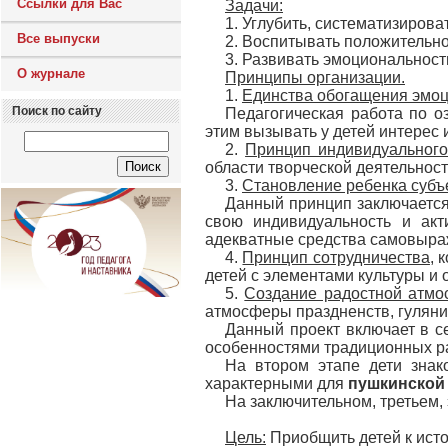
Ссылки для Вас
Задачи:
1. Углубить, систематизирова
Все выпуски
2. Воспитывать положительно
3. Развивать эмоциональность
О журнале
Принципы организации.
1.
Единства обогащения эмоци
Поиск по сайту
Педагогическая работа по о
этим вызывать у детей интерес 
2.
Принцип индивидуального
области творческой деятельност
3.
Становление ребенка субъ
Данный принцип заключается
свою индивидуальность и акт
адекватные средства самовыраж
4.
Принцип сотрудничества
, 
детей с элементами культуры и 
5.
Создание радостной атмо
атмосферы праздненств, гуляний
Данный проект включает в 
особенностями традиционных ра
На втором этапе дети знак
характерными для
пушкинской
На заключительном, третьем,
Цель:
Приобщить детей к исто