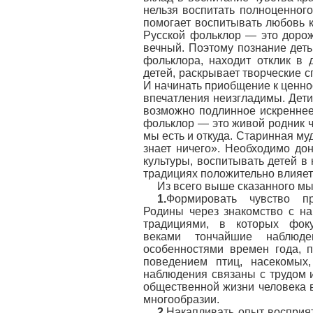
нельзя воспитать полноценного
помогает воспитывать любовь к
Русской фольклор — это дорож
вечный. Поэтому познание деть
фольклора, находит отклик в 
детей, раскрывает творческие 
И начинать приобщение к ценно
впечатления неизгладимы. Дети 
возможно подлинное искреннее
фольклор — это живой родник чи
мы есть и откуда. Старинная му
знает ничего». Необходимо до
культуры, воспитывать детей в
традициях положительно влияет 
Из всего выше сказанного мы
1.
Формировать чувство пр
Родины через знакомство с н
традициями, в которых фок
веками тончайшие наблюде
особенностями времен года, 
поведением птиц, насекомых,
наблюдения связаны с трудом 
общественной жизни человека в
многообразии.
2.
Накапливать опыт восприя