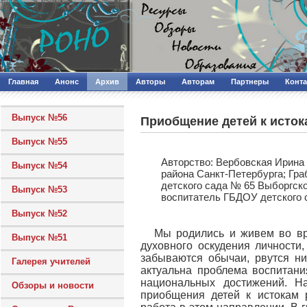
Главная
Анонс
Архив
Авторы
Авторам
Партнеры
Конт
Выпуск №56
Приобщение детей к исток
Выпуск №55
Авторcтво: Вербовская Ирина
Выпуск №54
района Санкт-Петербурга; Гр
детского сада № 65 Выборгск
Выпуск №53
воспитатель ГБДОУ детского 
Выпуск №52
Мы родились и живем во вр
Выпуск №51
духовного оскудения личности
забываются обычаи, рвутся н
Галерея учителей
актуальна проблема воспитани
национальных достижений. Н
Обзоры и новости
приобщения детей к истокам 