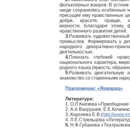
фольклорных жанров. В устном 
нигде сохранились особенные ч
присущие ему нравственные це
добре, красоте, правде, х
верности. Благодаря этому, 
нравственного развития детей.
3.
Развивать художественный
промыслов. Формировать у дет
народного декоративно-прикл
деятельностью.
4.
Показать глубокий нрав
национального характера, миро
родного языка (яркость, образнос
5
.Развивать двигательную а
знакомство со старинными нар
Приложение: «Ярмарка»
Литература:
1. О.Л.Князева «Приобщение 
2. А.А Вахрушев, Е.Е.Кочема
3. Королева Е.В.(
http://www.m
4. Л.Е.Стрельцова «Литерату
5.
Н.Ф.Губанова «Театрализо