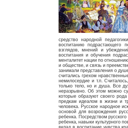
средство народной педагогик
воспитанию подрастающего по
взглядов, мнений и убежден
воспитания и обучения подра
менталитет нации по отношению
и обществе, и связь и преемст
занимали представления о душе,
считались грехом нравственные 
немилосердие и т.п. Считалось
только тело, но и душа. Все 
неразрывно. Об этом можно суд
которые образуют своего рода
предкам идеалом в жизни и т
человека. Русское народное ис
основой для возрождения русс
ребенка. Посредством русского
ребенка, навыки культурного п
вклад в воспитание чувства кр