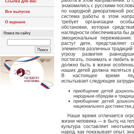
работа в этом направлении. В г
Ссылки для Вас
знакомились с русскими послов
по народной декоративной рос
Все выпуски
система работы в этом напр
требует организации особ
О журнале
обстановки, которая средств
наглядности обеспечивала бы 
Поиск по сайту
эмоциональные переживания. 
растут дети, представляет 
элементов различных традиций и 
угрозу развития равнодуш
постигать, понимать и любить 
должно быть в жизни особенн
наших детей должна являться р
В настоящее время педаг
испытывает следующие затрудн
приобщение детей дошкольн
народным обрядам и традиц
приобщение детей дошколь
национального достоинства 
Наше время отличается огр
жизни человека — в быту, на те
культура составляет неотъемл
народ, как показывает опыт, зн