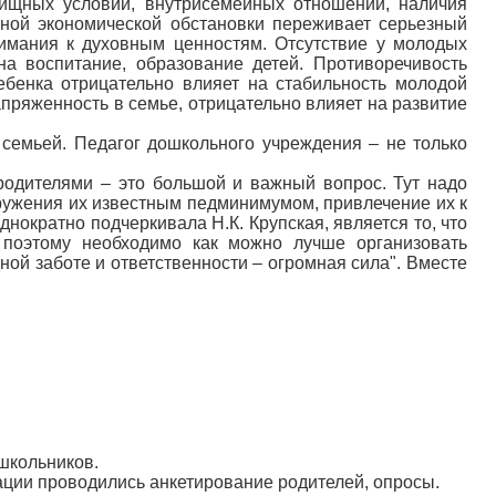
лищных условий, внутрисемейных отношений, наличия
ной экономической обстановки переживает серьезный
нимания к духовным ценностям. Отсутствие у молодых
на воспитание, образование детей. Противоречивость
ребенка отрицательно влияет на стабильность молодой
пряженность в семье, отрицательно влияет на развитие
 семьей. Педагог дошкольного учреждения – не только
 родителями – это большой и важный вопрос. Тут надо
оружения их известным педминимумом, привлечение их к
днократно подчеркивала Н.К. Крупская, является то, что
 поэтому необходимо как можно лучше организовать
ной заботе и ответственности – огромная сила". Вместе
школьников.
ции проводились анкетирование родителей, опросы.