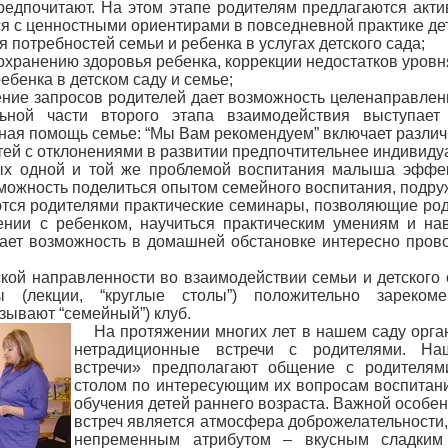
редпочитают. На этом этапе родителям предлагаются акт
я с ценностными ориентирами в повседневной практике дет
 потребностей семьи и ребенка в услугах детского сада;
 сохранению здоровья ребенка, коррекции недостатков уровн
ебенка в детском саду и семье;
ение запросов родителей дает возможность целенаправлен
ной части второго этапа взаимодействия выступает 
ная помощь семье: “Мы Вам рекомендуем” включает разли
тей с отклонениями в развитии предпочтительнее индивиду
ных одной и той же проблемой воспитания малыша эффек
зможность поделиться опытом семейного воспитания, подру
тся родителями практические семинары, позволяющие род
нии с ребенком, научиться практическим умениям и на
ает возможность в домашней обстановке интересно прово
кой направленности во взаимодействии семьи и детского 
(лекции, “круглые столы”) положительно зарекоме
азывают “семейный”) клуб.
На протяжении многих лет в нашем саду орг
нетрадиционные встречи с родителями. На
встречи» предполагают общение с родителям
столом по интересующим их вопросам воспитани
обучения детей раннего возраста. Важной особе
встреч является атмосфера доброжелательности, 
непременным атрибутом – вкусным сладким