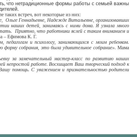
уть, что нетрадиционные формы работы с семьей важны
дителей.
 таких встреч, вот некоторые из них:
е,
Ольге Геннадьевне, Надежде Витальевне, организовавших
итии наших детей, занимаясь с ними дома. Я узнала много
отать.
Приятно, что работники яслей с таким вниманием и
 – Ефимова К. Г.
 педагогам и психологу, занимающихся с моим ребенком.
 форму собрания, это была удивительное собрание».
Мама
ьевну за замечательный мастер-класс по развитию наших
шей непростой работе. Восхищает Ваш творческий подход к
 Вашу помощь. С уважением и признательностью родители