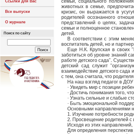
семьи, социального положения
Ссылки для Вас
животных в семье, предпочита
Все выпуски
кризис, он выражается в усуг
родителей осознанного отноше
О журнале
представлений о целях, задач
семьи и полноценное становлен
детей.
Поиск по сайту
В соответствии с этим меня
воспитатель детей, но и партне
Еще Н.К. Крупская в своих 
заботиться об уровне знаний с
работе детского сада". Существ
детский сад служит "организ
взаимодействие детского сада и
с тем, она считала, что родите
На наш взгляд педагог в ДОУ
· Увидеть мир с позиции ребе
· Достичь понимания того, чт
· Узнать сильные и слабые ст
· Быть эмоциональной поддер
Основными направлениями на
1. Изучение потребности род
2. Просвещение родителей с 
Исходя из этих направлений,
Для определения перспектив