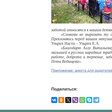
заботой относятся к нашим детям.
«Словами не выразить ту о
Преклоняюсь перед вашим энтузиа
Ульрих Насти – Ульрих Е.А.
«Благодарю Аллу Витальевн
малышей в русских народных трад
работе, доброта и терпение, за
Пети Ведищева».
Приложение: анкета для родителе
Поделиться: