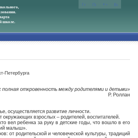
кольного,
зования.
марта
й школе.
кт-Петербурга
ак полная откровенность между родителями и детьми»
Р. Роллан
ье, осуществляется развитие личности.
от окружающих взрослых – родителей, воспитателей.
о вел ребенка за руку в детские годы, что вошло в его
ний малыш».
ров: от родительской и человеческой культуры, традиций