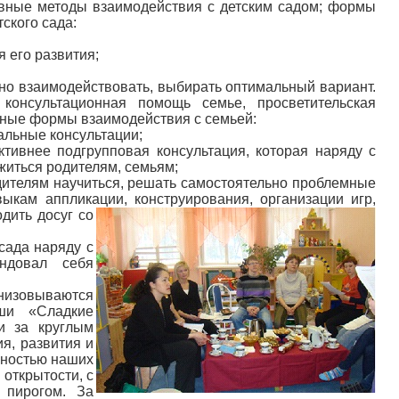
ивные методы взаимодействия с детским садом; формы
ского сада:
я его развития;
но взаимодействовать, выбирать оптимальный вариант.
консультационная помощь семье, просветительская
чные формы взаимодействия с семьей:
альные консультации;
тивнее подгрупповая консультация, которая наряду с
житься родителям, семьям;
ителям научиться, решать самостоятельно проблемные
выкам аппликации, кон
струирования, организации игр,
дить досуг со
сада наряду с
ндовал себя
анизовываются
ши «Сладкие
и за круглым
я, развития и
нностью наших
открытости, с
 пирогом. За