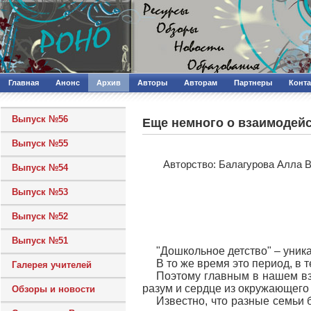
Главная
Анонс
Архив
Авторы
Авторам
Партнеры
Конт
Выпуск №56
Еще немного о взаимодейс
Выпуск №55
Авторcтво: Балагурова Алла 
Выпуск №54
Выпуск №53
Выпуск №52
Выпуск №51
"Дошкольное детство" – уник
В то же время это период, в
Галерея учителей
Поэтому главным в нашем вза
разум и сердце из окружающего 
Обзоры и новости
Известно, что разные семьи б