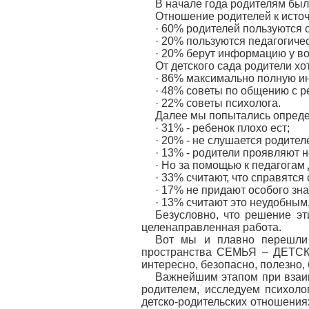
В начале года родителям бы
Отношение родителей к источ
· 60% родителей пользуются 
· 20% пользуются педагогиче
· 20% берут информацию у во
От детского сада родители хо
· 86% максимально полную и
· 48% советы по общению с р
· 22% советы психолога.
Далее мы попытались определ
· 31% - ребенок плохо ест;
· 20% - не слушается родител
· 13% - родители проявляют 
· Но за помощью к педагогам 
· 33% считают, что справятся 
· 17% не придают особого зн
· 13% считают это неудобным,
Безусловно, что решение эт
целенаправленная работа.
Вот мы и плавно перешли 
пространства СЕМЬЯ – ДЕТСКИЙ
интересно, безопасно, полезно,
Важнейшим этапом при взаим
родителем, исследуем психоло
детско-родительских отношениях