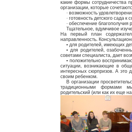
какие формы сотрудничества п
организации, которые сочетаютс
· возможность удовлетворения
· готовность детского сада к
· обеспечение благополучия р
Тщательное, вдумчивое изуч
На первый план содержатель
направленность. Консультацион
• для родителей, имеющих де
• для родителей, озабочен
советами специалиста, дает во
• положительно воспринимаю
ситуации, возникающие в обще
интересных сюрпризов. А это д
своим ребенком.
В организации просветительс
традиционными формами мы 
родительский (или как их еще н