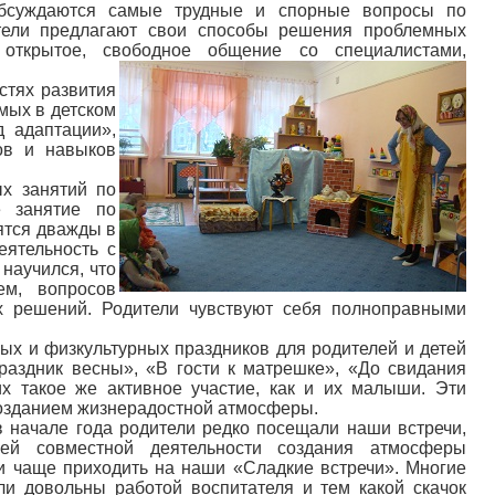
обсуждаются самые трудные и спорные вопросы по
ители предлагают свои способы решения проблемных
 открытое, свободное общение со специалистами,
стях развития
мых в детском
д адаптации»,
ков и навыков
ых занятий по
е занятие по
ятся дважды в
еятельность с
научился, что
ем, вопросов
их решений. Родители чувствуют себя полноправными
ых и физкультурных праздников для родителей и детей
раздник весны», «В гости к матрешке», «До свидания
х такое же активное участие, как и их малыши. Эти
созданием жизнерадостной атмосферы.
 в начале года родители редко посещали наши встречи,
шей совместной деятельности создания атмосферы
ли чаще приходить на наши «Сладкие встречи». Многие
и довольны работой воспитателя и тем какой скачок