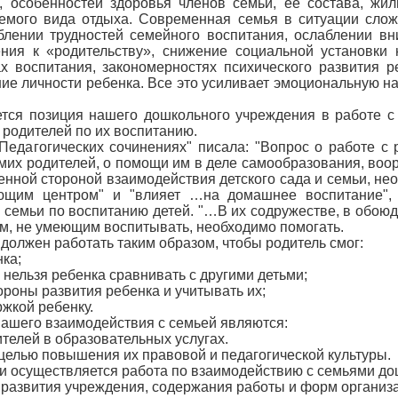
, особенностей здоровья членов семьи, ее состава, жи
емого вида отдыха. Современная семья в ситуации слож
ублении трудностей семейного воспитания, ослаблении в
ния к «родительству», снижение социальной установки 
ах воспитания, закономерностях психического развития 
ие личности ребенка. Все это усиливает эмоциональную на
ется позиция нашего дошкольного учреждения в работе с
р родителей по их воспитанию.
"Педагогических сочинениях" писала: "Вопрос о работе с
амих родителей, о помощи им в деле самообразования, во
енной стороной взаимодействия детского сада и семьи, нео
ующим центром" и "влияет …на домашнее воспитание",
 семьи по воспитанию детей. "…В их содружестве, в обоюд
лям, не умеющим воспитывать, необходимо помогать.
 должен работать таким образом, чтобы родитель смог:
нка;
о нельзя ребенка сравнивать с другими детьми;
ороны развития ребенка и учитывать их;
жкой ребенку.
шего взаимодействия с семьей являются:
ителей в образовательных услугах.
целью повышения их правовой и педагогической культуры.
 и осуществляется работа по взаимодействию с семьями до
 развития учреждения, содержания работы и форм организа