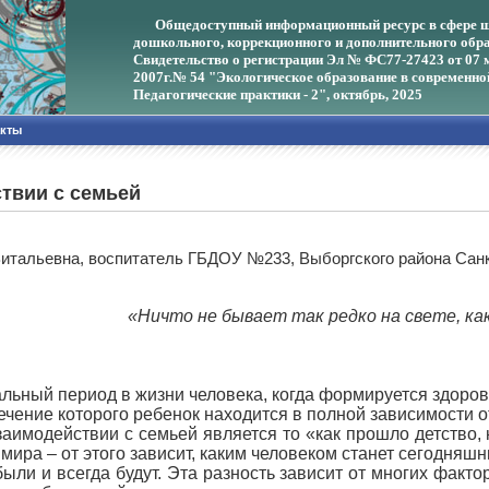
Общедоступный информационный ресурс в сфере ш
дошкольного, коррекционного и дополнительного обра
Свидетельство о регистрации Эл № ФС77-27423 от 07 
2007г.
№ 54 "Экологическое образование в современно
Педагогические практики - 2", октябрь, 2025
акты
твии с семьей
Витальевна, воспитатель ГБДОУ №233, Выборгского района Сан
«Ничто не бывает так редко на свете, к
альный период в жизни человека, когда формируется здоров
 течение которого ребенок находится в полной зависимости 
имодействии с семьей является то «как прошло детство, кт
мира – от этого зависит, каким человеком станет сегодняш
ыли и всегда будут. Эта разность зависит от многих факто