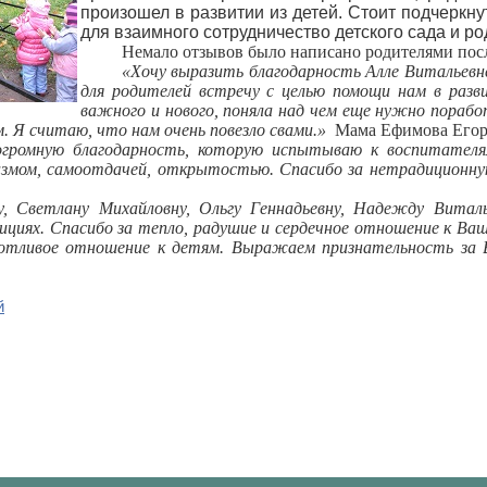
произошел в развитии из детей. Стоит подчеркн
для взаимного сотрудничество детского сада и ро
Немало отзывов было написано родителями после
«Хочу выразить благодарность Алле Витальевн
для родителей встречу с целью помощи нам в разв
важного и нового, поняла над чем еще нужно пораб
 Я считаю, что нам очень повезло свами.»
Мама Ефимова Егора
громную благодарность, которую испытываю к воспитателям,
змом, самоотдачей, открытостью. Спасибо за нетрадиционную
у, Светлану Михайловну, Ольгу Геннадьевну, Надежду Витал
ициях. Спасибо за тепло, радушие и сердечное отношение к Ва
ботливое отношение к детям. Выражаем признательность за
й