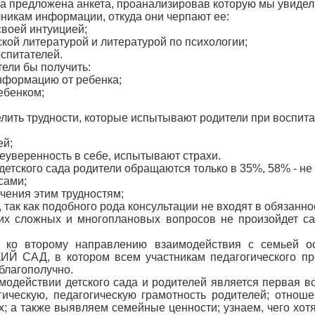
ла предложена анкета, проанализировав которую мы увидел
никам информации, откуда они черпают ее:
своей интуицией;
ской литературой и литературой по психологии;
спитателей.
тели бы получить:
нформацию от ребенка;
ебенком;
ить трудности, которые испытывают родители при воспита
ей;
неуверенность в себе, испытывают страхи.
детского сада родители обращаются только в 35%, 58% - не
сами;
ачения этим трудностям;
 так как подобного рода консультации не входят в обязанно
их сложных и многоплановых вопросов не произойдет са
ко второму направлению взаимодействия с семьей осн
 САД, в котором всем участникам педагогического проц
 благополучно.
одействии детского сада и родителей является первая вс
гическую, педагогическую грамотность родителей; отнош
; а также выявляем семейные ценности; узнаем, чего хотят