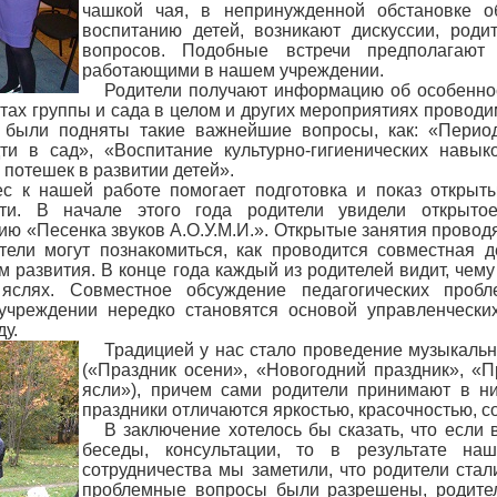
чашкой чая, в непринужденной обстановке 
воспитанию детей, возникают дискуссии, род
вопросов. Подобные встречи предполагают
работающими в нашем учреждении.
Родители получают информацию об особенно
тах группы и сада в целом и других мероприятиях проводи
д были подняты такие важнейшие вопросы, как: «Перио
ти в сад», «Воспитание культурно-гигиенических навы
потешек в развитии детей».
ес к нашей работе помогает подготовка и показ открыт
ти. В начале этого года родители увидели открыто
ию «Песенка звуков А.О.У.М.И.». Открытые занятия провод
тели могут познакомиться, как проводится совместная д
 развития. В конце года каждый из родителей видит, чему 
слях. Совместное обсуждение педагогических пробл
 учреждении нередко становятся основой управленческ
ду.
Традицией у нас стало проведение музыкальн
(«Праздник осени», «Новогодний праздник», «П
ясли»), причем сами родители принимают в ни
праздники отличаются яркостью, красочностью, 
В заключение хотелось бы сказать, что если
беседы, консультации, то в результате на
сотрудничества мы заметили, что родители ста
проблемные вопросы были разрешены, родител