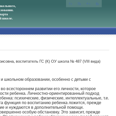
кольного,
зования.
марта
й школе.
исовна, воспитатель ГС (К) ОУ школа № 487 (VIII вида)
 и школьном образовании, особенно с детьми с
во всестороннем развитии его личности, которое
чности ребенка. Личностно-ориентированный подход
бенка: психические, физические, интеллектуальные, т.е.
та функция по воспитанию ребенка ложится, прежде
ание и нуждаются в дополнительной помощи.
овершенно особую обстановку. Это зависит, прежде