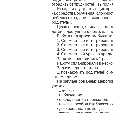
оградить от трудностей, выполня
Исходя из существующих проб
как средства обучения, сложно
ребенка от задания, выполнив е
родитель».
Целю проекта, явилась орган
детей в доступной форме, для 
Работа над проектом была з
1. Совместные интегрированн
2. Совместные интегрированн
3. Совместный интегрированн
4. Совместный урок по предм
Занятия проводились 1 раз в
Работу спланировали в неско
Задачи первого этапа:
1. познакомить родителей с 
своими детьми.
На запланированных меропри
уроках.
Такие как:
· наблюдение,
· обследование предметов,
· показ способов изображени
· дозированная помощь,