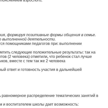
 пояснением взрослого,
ния, формируя позитивные формы общения в семье.
о выполненной деятельности.
ются помощниками педагогов при: выполнении
метить следующие положительные результаты: так на
тов (2 человека) отметили
,
что ребенок стал лучше
ов, вместе с тем так же 2 человека
ый ответ и готовность участия в дальнейшей
сь равномерное распределение тематических занятий в
ом и воспитателем школы дает возможность: