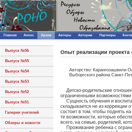
Главная
Анонс
Архив
Авторы
Авторам
Партнеры
Конт
Выпуск №56
Опыт реализации проекта 
Выпуск №55
Авторcтво: Карангозашвили Ол
Выпуск №54
Выборгского района Санкт-Пе
Выпуск №53
Детско-родительские отношен
Выпуск №52
ограниченными возможностями 
Сущность обучения и воспита
Выпуск №51
складывается не из коррекции 
состоит в том, чтобы поднять н
Галерея учителей
те возможности, которые обесп
всего, на семью, родителей, ко
Обзоры и новости
Проживание ребенка с ограни