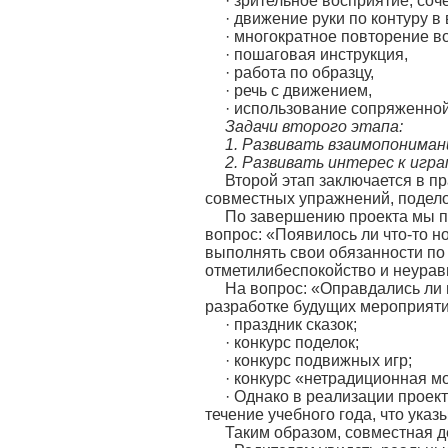
· зрительное восприятие, со
· движение руки по контуру в 
· многократное повторение в
· пошаговая инструкция,
· работа по образцу,
· речь с движением,
· использование сопряженной 
Задачи второго этапа:
1.
Развивать взаимопонимани
2.
Развивать интерес к игр
Второй этап заключается в п
совместных упражнений, поделок,
По завершению проекта мы пр
вопрос: «Появилось ли что-то н
выполнять свои обязанности по 
отметилибеспокойство и неурав
На вопрос: «Оправдались ли 
разработке будущих мероприятия
· праздник сказок;
· конкурс поделок;
· конкурс подвижных игр;
· конкурс «нетрадиционная м
· Однако в реализации проек
течение учебного года, что ука
Таким образом, совместная д