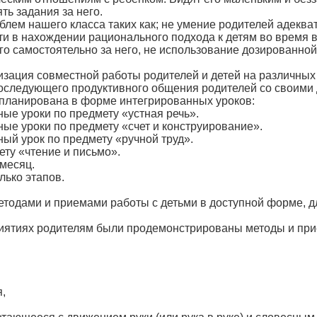
ть задания за него.
лем нашего класса таких как; не умение родителей адекват
сти в нахождении рационального подхода к детям во время
го самостоятельно за него, не использование дозированно
изация совместной работы родителей и детей на различных
последующего продуктивного общения родителей со своими 
апланирована в форме интегрированных уроков:
ые уроки по предмету «устная речь».
ые уроки по предмету «счет и конструирование».
ый урок по предмету «ручной труд».
ету «чтение и письмо».
 месяц.
лько этапов.
методами и приемами работы с детьми в доступной форме, 
ятиях родителям были продемонстрированы методы и прие
я,