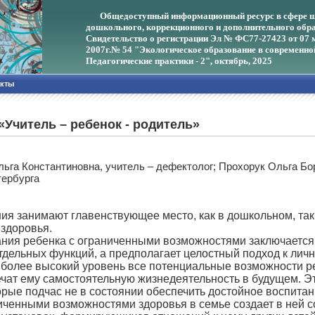
Общедоступный информационный ресурс в сфере ш
дошкольного, коррекционного и дополнительного обра
Свидетельство о регистрации Эл № ФС77-27423 от 07 
2007г.
№ 54 "Экологическое образование в современно
Педагогические практики - 2", октябрь, 2025
акты
«Учитель – ребенок - родитель»
ьга Константиновна, учитель – дефектолог; Прохорук Ольга Бор
тербурга
ия занимают главенствующее место, как в дошкольном, так
здоровья.
ния ребенка с ограниченными возможностями заключается 
отдельных функций, а предполагает целостный подход к ли
а более высокий уровень все потенциальные возможности ре
ечат ему самостоятельную жизнедеятельность в будущем. Э
торые подчас не в состоянии обеспечить достойное воспит
ченными возможностями здоровья в семье создает в ней с