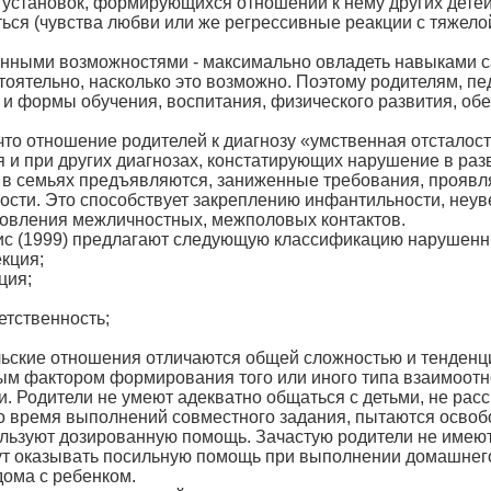
их установок, формирующихся отношений к нему других детей
ться (чувства любви или же регрессивные реакции с тяжел
ченными возможностями - максимально овладеть навыками 
оятельно, насколько это возможно. Поэтому родителям, п
и формы обучения, воспитания, физического развития, об
 что отношение родителей к диагнозу «умственная отсталос
и при других диагнозах, кон­статирующих нарушение в раз
 в семьях предъявляются, зани­женные требования, проявля
ости. Это способствует закреплению инфантильности, неуве
­новления межличностных, межполовых контактов.
кис (1999) предлагают следующую классификацию нарушенн
кция;
ция;
;
етственность;
ьские отношения отличаются общей сложностью и тенденци
ым фактором формирования того или иного типа взаимоот
и. Родители не умеют адекватно общаться с детьми, не расс
о время выполнений совместного задания, пытаются освобо
ользуют дозированную помощь. Зачастую родители не имеют
гут оказывать посильную помощь при выполнении домашнего 
дома с ребенком.