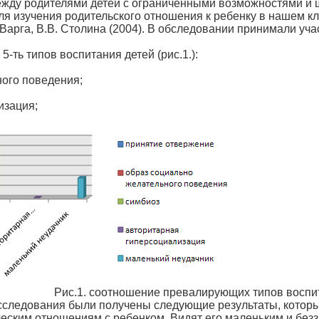
ежду родителями детей с ограниченными возможностями и 
Для изучения родительского отношения к ребенку в нашем к
Варга, В.В. Столина (2004). В обследовании принимали уча
ть типов воспитания детей (рис.1.):
ного поведения;
изация;
Рис.1. соотношение превалирующих типов воспи
сследования были получены следующие результаты, которые
ческим отношениям с ребенком. Видят его маленьким и без