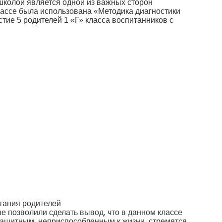
школой является одной из важных сторон
лассе была использована «Методика диагностики
стие 5 родителей 1 «Г» класса воспитанников с
тания родителей
 позволили сделать вывод, что в данном классе
защитным, неприспособленным к жизни, стремятся