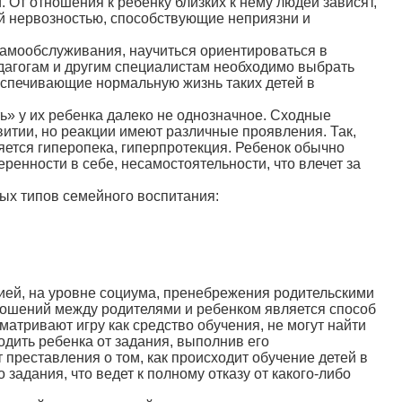
. От отношения к ребенку близких к нему людей зависят,
ой нервозностью, способствующие неприязни и
самообслуживания, научиться ориентироваться в
едагогам и другим специалистам необходимо выбрать
еспечивающие нормальную жизнь таких детей в
ть» у их ребенка далеко не однозначное. Сходные
витии, но реакции имеют различные проявления. Так,
ется гиперопека, ги­перпротекция. Ребенок обычно
ренности в себе, несамостоятельности, что влечет за
ых типов семейного воспитания:
ей, на уровне социума, пренебрежения родительскими
ношений между родителями и ребенком является способ
матривают игру как средство обучения, не могут найти
дить ребенка от задания, выполнив его
 преставления о том, как происходит обучение детей в
задания, что ведет к полному отказу от какого-либо