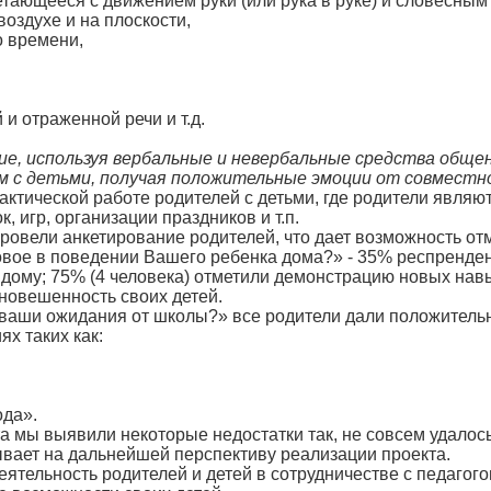
четающееся с движением руки (или рука в руке) и словесным
воздухе и на плоскости,
о времени,
и отраженной речи и т.д.
е, используя вербальные и невербальные средства обще
ам с детьми, получая положительные эмоции от совместн
рактической работе родителей с детьми, где родители явля
 игр, организации праздников и т.п.
овели анкетирование родителей, что дает возможность от
овое в поведении Вашего ребенка дома?» - 35% респренден
дому; 75% (4 человека) отметили демонстрацию новых навык
новешенность своих детей.
ваши ожидания от школы?» все родители дали положительн
х таких как:
ода».
та мы выявили некоторые недостатки так, не совсем удало
зывает на дальнейшей перспективу реализации проекта.
еятельность родителей и детей в сотрудничестве с педагог