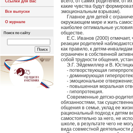
всего, от самих родителей, от 
Ссылки для Вас
какие чувства будут формирова
эмоциональным взрывам).
Все выпуски
Главное для детей с ограни
О журнале
окружающем мире и жить самост
наиболее оптимальные условия 
обществе.
Поиск по сайту
Е.С. Иванов (2000) отмечает,
реакции родителей наблюдаются 
как правило, к детям-инвалидам
ограничен в собственной активн
собой трудности общения, уста
Э.Г. Эйдемиллер и В. Юстиц
- потворствующая гиперпроте
- доминирующая гиперпротек
- эмоциональное отвержение
- повышенная моральная отв
- гипопротекция.
Современные детско-родител
обязанностями, так существенн
общения в семье, уклад ее жизн
рациональный подход к детям в
самостоятельно за него, не исп
школе, в результате чего не мо
вида совместной деятельности 