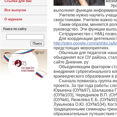
жизни
Ссылки для Вас
Уро
Все выпуски
выполняет функции информирова
Учителю нужно научить учащи
О журнале
сверстниками. Учителю важно на
Таким образом, меняется роль
руководство. Эти функции выпо
Поиск по сайту
Сотрудничество с НМЦ позвол
Для координации деятельност
http://sites.google.com/a/shko.la/
предстоящих мероприятиях.
Обычным для педагогов наше
объединяет все ОУ района, ста
сайте Дневник. ру
Объединяющим фактором стал
внедрения субрегионального ком
краеведческого образования в р
Сначала появилась группа и
проекта. За три года работы с
Юрьевна (ОУ№97), Шалашова Г.Б
(ОУ№103), Чередников В.П. (ОУ№
(ОУ№6), Яковлева Е.Б. (ОУ№92)
Лукьянова О.Ю. (ОУ№534), Кост
традиционными семинары-тренни
образовательные путешествия по