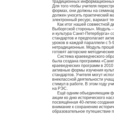
традиционных информационных 
Для того чтобы учителя перестр
формах, они должны на семинаре
должен уносить практический ма
электронный ресурс, вариант те
Как итог нашей совместной д
Выборгской стороны». Модуль –
и культура Санкт-Петербурга» 
стандартов и предполагает акт
уроков в каждой параллели с 5-
нетрадиционные. Модуль прошёл
готовят авторские методические
Система краеведческого обра
была создана программа «Санкт
краеведческих программ в 2010
активные формы изучения культ
стандартов. Учителя могут испо
внеклассной деятельности учащ
стимул в работе. В этом году у
на РЭС.
Ещё одним объединяющим фак
акции ко дню исторического нас
посвящённая 40-летию создания
внимание к сохранению историч
образовательное путешествие п