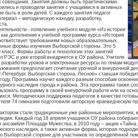
совещаний. Занятия должны быть практическими.
оились и проводили занятия с учащимися в активных
 быть в роли детей. С каждого занятия педагог
териал – методическую находку, разработку,
ста.
еятельности - появление учебного модуля «Из истории
 как дополнение к учебной программе курса «История
соответствует требованиям новых образовательных
ивные формы изучения Выборгской стороны. Это 5
9 класс. Формы работы и технологии этих занятий
 РЭС и уже второй внедряется в ОУ района. Учителя
 разработки уроков и электронные ресурсы по темам модул
зования предполагает сочетание урочной и внеурочной дея
-Петербург. Выборгская сторона. Лесное» ставшая победит
 году. Программа научит каждого разным способам освоения
урного наследия города и района. Эта программа также со
льзовать программу в своей внеурочной работе или на осн
ихся. Методическая поддержка педагогов в качестве готов
чителя 74 гимназии подготовили авторскую краеведческую 
тором стали традиционные уже районные мероприятия, к
ледия. Каждый год 18 апреля учащиеся ОУ района собираютс
 ансамбля Площади Мужества, в 2010 году – акция «Тайна 
еского наследия, а также активная форма, которая подхо
о Выборгской стороне для участников по определённой тем