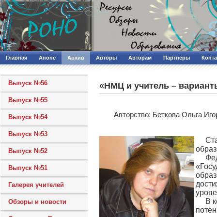
Главная
Анонс
Архив
Авторы
Авторам
Партнеры
Конт
Выпуск №56
«НМЦ и учитель – вариант
Выпуск №55
Авторcтво: Беткова Ольга Иг
Выпуск №54
Выпуск №53
Ст
образ
Выпуск №52
Фе
«Госу
Выпуск №51
образ
дости
Галерея учителей
урове
В 
Обзоры и новости
потен