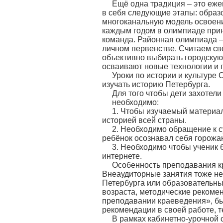
Ещё одна традиция – это еж
в себя следующие этапы: обра
многоканальную модель освоени
каждым годом в олимпиаде прини
команда. Районная олимпиада –
личном первенстве. Считаем св
объективно выбирать городскую 
осваивают новые технологии и 
Уроки по истории и культуре
изучать историю Петербурга.
Для того чтобы дети захотел
необходимо:
1. Чтобы изучаемый материал
историей всей страны.
2. Необходимо обращение к с
ребёнок осознавал себя горожан
3. Необходимо чтобы ученик 
интернете.
Особенность преподавания кр
Внеаудиторные занятия тоже не
Петербурга или образовательны
возраста, методические рекоме
преподавании краеведения», бы
рекомендации в своей работе, 
В рамках кабинетно-урочной 