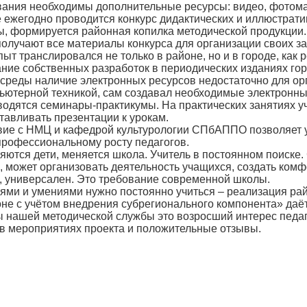
ания необходимы дополнительные ресурсы: видео, фотома
 ежегодно проводится конкурс дидактических и иллюстрати
, формируется районная копилка методической продукции.
получают все материалы конкурса для организации своих з
т транслировался не только в районе, но и в городе, как 
ание собственных разработок в периодических изданиях гор
среды наличие электронных ресурсов недостаточно для ор
пьютерной техникой, сам создавал необходимые электронн
оводятся семинары-практикумы. На практических занятиях 
тавливать презентации к урокам.
вие с НМЦ и кафедрой культурологии СПбАППО позволяет у
 профессиональному росту педагогов.
яются дети, меняется школа. Учитель в постоянном поиске.
 может организовать деятельность учащихся, создать комф
к, универсален. Это требование современной школы.
ями и умениями нужно постоянно учиться – реализация ра
не с учётом внедрения субрегионального компонента» даёт
ы нашей методической службы это возросший интерес педаг
 в мероприятиях проекта и положительные отзывы.