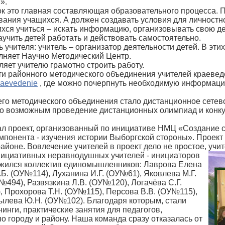
».
к это главная составляющая образовательного процесса. Пр
ния учащихся. А должен создавать условия для личностно
хся учиться – искать информацию, организовывать свою де
учить детей работать и действовать самостоятельно.
 учителя: учитель – организатор деятельности детей. В эт
лняет Научно Методический Центр.
яет учителю грамотно строить работу.
и районного методического объединения учителей краевед
kraevedenie
, где можно почерпнуть необходимую информацию,
го методического объединения стало дистанционное сетево
ло возможным проведение дистанционных олимпиад и конку
 проект, организованный по инициативе НМЦ «Создание с
понента - изучения истории Выборгской стороны». Проект с
айоне. Вовлечение учителей в проект дело не простое, уч
нициативных неравнодушных учителей - инициаторов
ложился коллектив единомышленников: Лаврова Елена
. (ОУ№114), Луханина И.Г. (ОУ№61), Яковлева М.Г.
494), Развязкина Л.В. (ОУ№120), Логачёва С.Г.
, Прохорова Т.Н. (ОУ№115), Персова В.В. (ОУ№115),
ылева Ю.Н. (ОУ№102). Благодаря которым, стали
нги, практические занятия для педагогов,
 городу и району. Наша команда сразу отказалась от