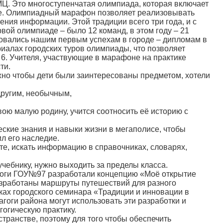
. Это многоступенчатая олимпиада, которая включает
ие. Олимпиадный марафон позволяет реализовывать
ния информации. Этой традиции всего три года, и с
вой олимпиаде – было 12 команд, в этом году – 21
довались нашим первым успехам в городе – дипломам в
иалах городских туров олимпиады, что позволяет
з 6. Учителя, участвующие в марафоне на практике
ти.
ажно чтобы дети были заинтересованы предметом, хотели
другим, необычным,
ою малую родину, учится соотносить её историю с
еские знания и навыки жизни в мегаполисе, чтобы
ил его наследие.
рте, искать информацию в справочниках, словарях,
учебнику, нужно выходить за пределы класса.
агоги ГОУ№97 разработали концепцию «Моё открытие
Разработаны маршруты путешествий для разного
ках городского семинара «Традиции и инновации в
гоги района могут использовать эти разработки и
огическую практику.
транстве, поэтому для того чтобы обеспечить