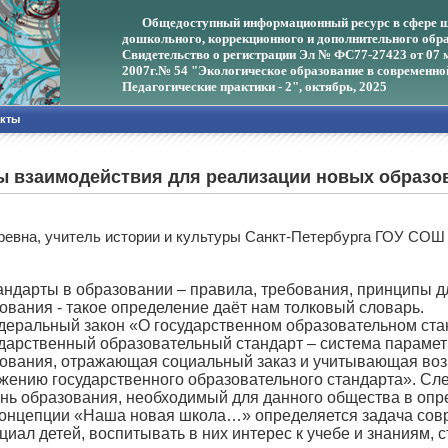
Общедоступный информационный ресурс в сфере ш
дошкольного, коррекционного и дополнительного обра
Свидетельство о регистрации Эл № ФС77-27423 от 07 
2007г.
№ 54 "Экологическое образование в современно
Педагогические практики - 2", октябрь, 2025
акты
ы взаимодействия для реализации новых образо
оревна, учитель истории и культуры Санкт-Петербурга ГОУ СО
андарты в образовании – правила, требования, принципы д
ования - такое определение даёт нам толковый словарь.
деральный закон «О государственном образовательном стан
дарственный образовательный стандарт – система парамет
ования, отражающая социальный заказ и учитывающая воз
жению государственного образовательного стандарта». Сл
нь образования, необходимый для данного общества в опр
концепции «Наша новая школа…» определяется задача совр
циал детей, воспитывать в них интерес к учебе и знаниям, 