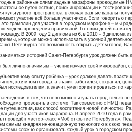
егодные районные олимпиадные марафоны проводимые НМЦ
зовательное путешествие, поиск информации и тестирован
я культурного пространства, включая разные каналы получе
мают участие всё больше участников. Если говорить о пер
 это трамплин для участия в городском марафоне – мы ра
ою модель проведения правильной. Готовим детей на матер
команду. В 2009 году 2 диплома из 6, в 2010 – 3 диплома и
приемы, которые можно использовать в урочной деятельнос
 Санкт-Петербурга это возможность открыть детям город. В
и заниматься историей Санкт-Петербурга урок должен быть 
 был лично-значимым – ученик изучает свой микрорайон, св
убъективному опыту ребёнка – урок должен давать практич
ином, хозяином города, а значит, заботился, сохранял, цен
был исследователем, а значит, умел ориентироваться по ка
аеведения в том, что невозможно изучать город только по 
обходимо проводить в системе. Так совместно с НМЦ пед
е путешествия, как способ воспитания новой личности». 
ндации для участников марафона. В апреле 2010 года в рам
л проведён мастер-класс «Моё открытие Петербурга». Педа
тем самым внедряя инновационную технологию в свою педаг
системы сложно организовать каждый урок в городском прос