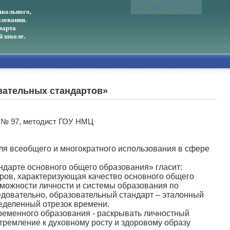
кольного,
зования.
марта
й школе.
вательных стандартов»
Ш № 97, методист ГОУ НМЦ
ля всеобщего и многократного использования в сфере
дарте основного общего образования» гласит:
ров, характеризующая качество основного общего
можности личности и системы образования по
едовательно, образовательный стандарт – эталонный
еделенный отрезок времени.
еменного образования - раскрывать личностный
стремление к духовному росту и здоровому образу