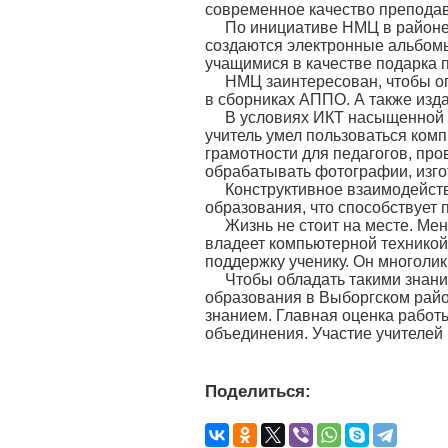
современное качество преподав
По инициативе НМЦ в районе
создаются электронные альбомы
учащимися в качестве подарка 
НМЦ заинтересован, чтобы опы
в сборниках АППО. А также изд
В условиях ИКТ насыщенной 
учитель умел пользоваться ком
грамотности для педагогов, пр
обрабатывать фотографии, изго
Конструктивное взаимодейст
образования, что способствует
Жизнь не стоит на месте. Мен
владеет компьютерной техникой,
поддержку ученику. Он многоли
Чтобы обладать такими знани
образования в Выборгском райо
знанием. Главная оценка работ
объединения. Участие учителей
Поделиться: