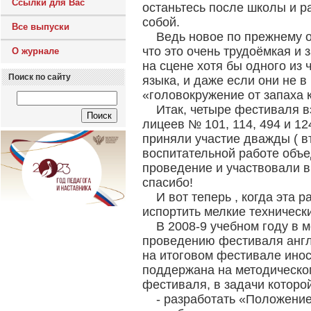
Ссылки для Вас
останьтесь после школы и р
собой.
Все выпуски
Ведь новое по прежнему о
что это очень трудоёмкая и 
О журнале
на сцене хотя бы одного из 
Поиск по сайту
языка, и даже если они не в
«головокружение от запаха 
Итак, четыре фестиваля в
лицеев № 101, 114, 494 и 1
приняли участие дважды ( в
воспитательной работе объе
проведение и участвовали 
спасибо!
И вот теперь , когда эта
испортить мелкие техническ
В 2008-9 учебном году в 
проведению фестиваля англи
на итоговом фестивале ино
поддержана на методическо
фестиваля, в задачи которо
- разработать «Положени