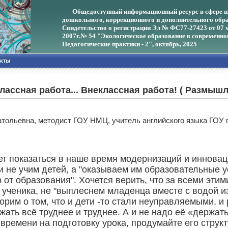
Общедоступный информационный ресурс в сфере ш
дошкольного, коррекционного и дополнительного обра
Свидетельство о регистрации Эл № ФС77-27423 от 07 
2007г.
№ 54 "Экологическое образование в современно
Педагогические практики - 2", октябрь, 2025
акты
лассная работа... Внеклассная работа! ( Размыш
атольевна, методист ГОУ НМЦ, учитель английского языка ГОУ 
ет показаться в наше время модернизаций и иннова
и не учим детей, а "оказываем им образовательные у
р от образования". Хочется верить, что за всеми эти
ученика, не "выплеснем младенца вместе с водой из
оворим о том, что и дети -то стали неуправляемыми,
жать всё труднее и труднее. А и не надо её «держат
времени на подготовку урока, продумайте его струк