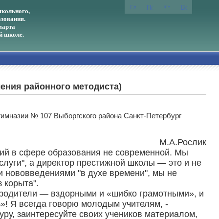
кольного,
зования.
марта
й школе.
ления районного методиста)
гимназии № 107 Выборгского района Санкт-Петербург
М.А.Рослик
ций в сфере образования не современной. Мы
слуги", а директор престижной школы — это и не
ми нововведениями "в духе времени", мы не
 корыта".
 и родители — вздорными и «шибко грамотными», и
ь»! Я всегда говорю молодым учителям, -
туру, заинтересуйте своих учеников материалом,