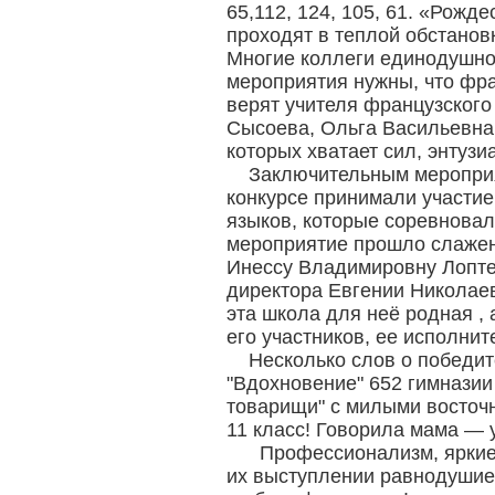
65,112, 124, 105, 61. «Рожд
проходят в теплой обстанов
Многие коллеги единодушно 
мероприятия нужны, что фран
верят учителя французского
Сысоева, Ольга Васильевна 
которых хватает сил, энтузиа
Заключительным мероприя
конкурсе принимали участие
языков, которые соревновал
мероприятие прошло слажен
Инессу Владимировну Лоптев
директора Евгении Николае
эта школа для неё родная ,
его участников, ее исполни
Несколько слов о победит
"Вдохновение" 652 гимназии
товарищи" с милыми восточн
11 класс! Говорила мама — у
Профессионализм, яркие 
их выступлении равнодушие 