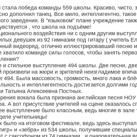
стала победа команды 559 школы. Красиво, чисто, 
но дополнил танец. Все мило, интеллигентно, такое
ого заведения. В "языковом" плане учреждение такж
увствуется , что школа на подъёме!
ционального воздействия ни с одним другим высту
илых девушек из 92 гимназии под гитару ( учитель 
ный видеоряд, отлично иллюстрировавший песню и с
 хватило команде силы голосов, чтобы занять первое
пления?
е и стильное выступление 494 школы. Две песни, дв
 произвели на жюри и зрителей неизгладимое впеча
494. Была массовость, громкость, много лака и блё
ильность и интеллигентность достигается долгими го
и Татьяна Алексеевна Постных.
рения вокала была признана английская песня НОУ 
ра. А вот присутствие учителей на сцене оказалось 
нее выступление было классным, ведь многие в зале 
деле учительницы!
 было на итоговом фестивале, ведь здесь выступал
тигр» и «зебра» из 534 школы, получившие специал
т с саксофоном из 74 гимназии , и очаровательная 