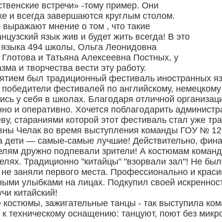
ественские встречи» -тому пример. Они
ке и всегда завершаются круглым столом.
выражают мнение о том , что такие
цузский язык жив и будет жить всегда! В это
 языка 494 школы, Ольга Леонидовна
Глотова и Татьяна Алексеевна Постных, у
зма и творчества вести эту работу.
тием был традиционный фестиваль иностранных язы
 победители фестивалей по английскому, немецкому 
ись у себя в школах. Благодаря отличной организа
но и оперативно. Хочется поблагодарить администр
у, стараниями которой этот фестиваль стал уже тр
вны Челак во время выступления команды ГОУ № 124
 а дети — самые-самые лучшие! Действительно, фин
телям дружно подпевали зрители! А костюмам коман
елях. Традиционно "китайцы" "взорвали зал"! Не был
 не заняли первого места. Профессионально и красив
ыми улыбками на лицах. Подкупил своей искренность
чи китайский!
костюмы, зажигательные танцы - так выступила кома
к техническому оснащению: танцуют, поют без микр