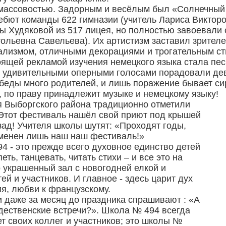
ассовостью. Задорным и весёлым был «Солнечный 
бют команды 622 гимназии (учитель Лариса Викторо
 Худяковой из 517 лицея, но полностью завоевали 
ольевна Савельева). Их артистизм заставил зрител
лизмом, отличными декорациями и трогательным ст
щей рекламой изучения немецкого языка стала песн
, удивительными оперными голосами порадовали дев
победы много родителей, и лишь поражение бывает си
, по праву принадлежит музыке и немецкому языку!
ля Выборгского района традиционно отметили
 Этот фестиваль нашёл свой приют под крышей
ад! Учителя школы шутят: «Проходят годы,
зменен лишь наш наш фестиваль!»
94 - это прежде всего духовное единство детей
еть, танцевать, читать стихи – и все это на
 украшенный зал с новогодней елкой и
ей и участников. И главное - здесь царит дух
я, любви к французскому.
и даже за месяц до праздника спрашивают : «А
дественские встречи?». Школа № 494 всегда
т своих коллег и участников; это школы №