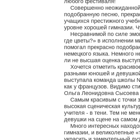
любого фестиваля!
Совершенно неожиданной 
подобранную песню, прекрас
учащихся престижного учебн
уровне хорошей гимназии. Ч
Несравнимой по силе эмо
где цветы?» в исполнении м
помогал прекрасно подобран
немецкого языка. Немного не
ли не высшая оценка высту
Хочется отметить красиво
разными юношей и девушкой
выступала команда школы № 
как у французов. Видимо ст
Ольга Леонидовна Сысоева 
Самым красивым с точки з
высокая сценическая культу
учителя - в тени. Тем не ме
девушки на сцене на самом 
Много интересных находок
гимназии, и великолепные «
украсить и замечтельный дуэ