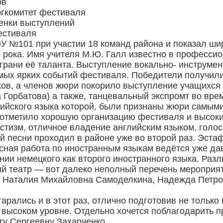
ов
ргкомитет фестиваля
ценки выступлений
естиваля
У №101 при участии 18 команд района и показал ши
о рока. Имя учителя М.Ю. Галл известно в профессио
грани её таланта. Выступление вокально- инструме
мых ярких событий фестиваля. Победители получили
ков, а членов жюри покорило выступление учащихся
 Горбатова) а также, танцевальный экспромт во вр
лийского языка которой, были признаны жюри самым
тметило хорошую организацию фестиваля и высокий
истизм, отличное владение английским языком, голо
 песни проходил в районе уже во второй раз. Эстаф
ссная работа по иностранным языкам ведётся уже да
нии немецкого как второго иностранного языка. Ра
ый театр — вот далеко неполный перечень мероприят
а, Наталия Михайловна Самоделкина, Надежда Петр
тарались и в этот раз, отлично подготовив не тольк
высоком уровне. Отдельно хочется поблагодарить п
гу Сергеевну Захарченко.