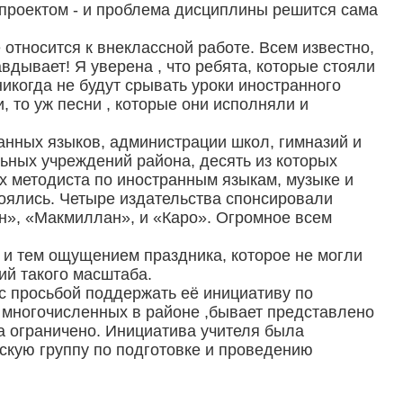
д проектом - и проблема дисциплины решится сама
относится к внеклассной работе. Всем известно,
авдывает! Я уверена , что ребята, которые стояли
никогда не будут срывать уроки иностранного
, то уж песни , которые они исполняли и
анных языков, администрации школ, гимназий и
льных учреждений района, десять из которых
ых методиста по иностранным языкам, музыке и
тоялись. Четыре издательства спонсировали
н», «Макмиллан», и «Каро». Огромное всем
и и тем ощущением праздника, которое не могли
ий такого масштаба.
с просьбой поддержать её инициативу по
х многочисленных в районе ,бывает представлено
а ограничено. Инициатива учителя была
скую группу по подготовке и проведению