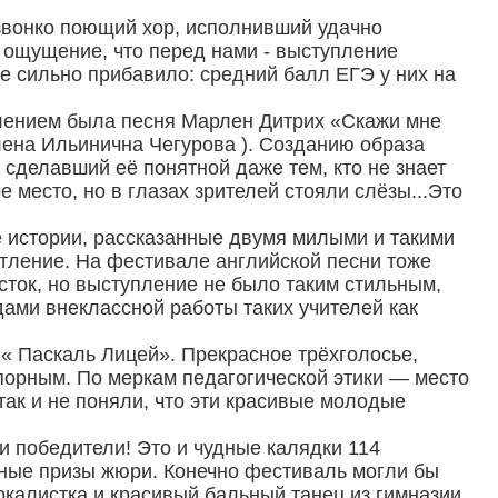
звонко поющий хор, исполнивший удачно
 ощущение, что перед нами - выступление
е сильно прибавило: средний балл ЕГЭ у них на
плением была песня Марлен Дитрих «Скажи мне
Елена Ильинична Чегурова ). Созданию образа
делавший её понятной даже тем, кто не знает
 место, но в глазах зрителей стояли слёзы...Это
е истории, рассказанные двумя милыми и такими
тление. На фестивале английской песни тоже
сток, но выступление не было таким стильным,
дами внеклассной работы таких учителей как
« Паскаль Лицей». Прекрасное трёхголосье,
спорным. По меркам педагогической этики — место
так и не поняли, что эти красивые молодые
и победители! Это и чудные калядки 114
ьные призы жюри. Конечно фестиваль могли бы
вокалистка и красивый бальный танец из гимназии