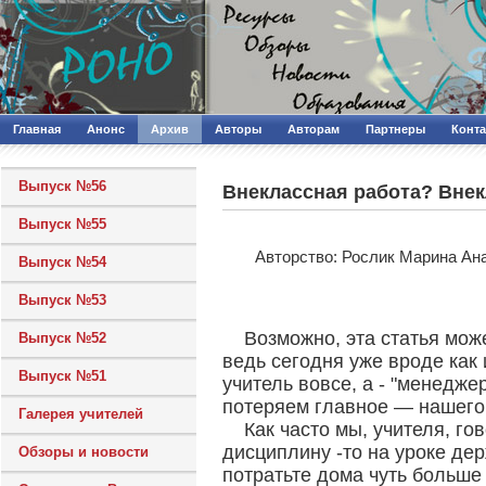
Главная
Анонс
Архив
Авторы
Авторам
Партнеры
Конт
Выпуск №56
Внеклассная работа? Внек
Выпуск №55
Авторcтво: Рослик Марина Ан
Выпуск №54
Выпуск №53
Возможно, эта статья мож
Выпуск №52
ведь сегодня уже вроде как 
Выпуск №51
учитель вовсе, а - "менедже
потеряем главное — нашего 
Галерея учителей
Как часто мы, учителя, г
дисциплину -то на уроке дер
Обзоры и новости
потратьте дома чуть больше 