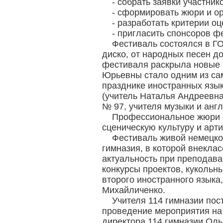
- собрать заявки участник
- сформировать жюри и о
- разработать критерии о
- пригласить спонсоров ф
Фестиваль состоялся в ГО
диско, от народных песен д
фестиваля раскрыла новые 
Юрьевны стало одним из са
празднике иностранных язы
(учитель Наталья Андреевна
№ 97, учителя музыки и анг
Профессиональное жюри о
сценическую культуру и арт
Фестиваль живой немецкой
гимназия, в которой внекла
актуальность при преподава
конкурсы проектов, кукольн
второго иностранного язык
Михайличенко.
Учителя 114 гимназии пос
проведение мероприятия на 
директора 114 гимназии Оль