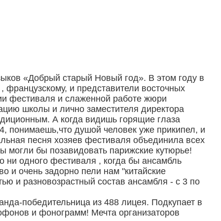
ков «Добрый старый Новый год». В этом году в
, французскому, и представители восточных
ции фестиваля и слаженной работе жюри
ацию школы и лично заместителя директора
адиционным. А когда видишь горящие глаза
, понимаешь,что душой человек уже прикипел, и
альная песня хозяев фестиваля объединила всех
ды могли бы позавидовать парижские кутюрье!
о ни одного фестиваля , когда бы ансамбль
о и очень задорно пели нам "китайские
ю и разновозрастный состав ансамбля - с 3 по
нда-победительница из 488 лицея. Подкупает в
офонов и фонограмм! Мечта организаторов