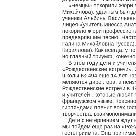
«Немцы» покорили жюри м
Михайлова), удачным был де
ученики Альбины Васильевны
Лицея»(учитель Инесса Анат
покорило жюри профессиона
предварявшим песню. Настоя
Галина Михайловна Гусева)
Кириллова). Как всегда, у 
но главный триумф, конечно
В этом году дети и учите
«Рождественские встречи».
школы № 494 еще 14 лет наз
меняются директора, а неи
Рождественские встречи в 4
и учителей , которые любят п
французском языке. Красиво
гирляндами пленит всех гост
творчества, взаимопонимани
Дети с нетерпением ждут 
мы пойдем еще раз на «Рож
гостеприимна. Она принимае