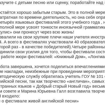
азучите с детьми песню или сценку, поработайте на
стаётся хорошо забытым старым. Это в полной мере 
затратная по времени деятельность, но она себя опр
четырёх языковых фестивалей этого учебного года , 
 полной мере усвоят тонкости иноязычной грамматики
кулис» они пронесут через всю жизнь!
звалили на свои хрупкие плечи наши учителя иностр
24. А всего в фестивалях участвовали 40 образовате
торой раз - в качестве победителей).Четыре районн
динили свои усилия для того, чтобы фестивали сос
в работе жюри фестивалей: «Книжный Дом», «Лонгма
 работа завершена, хочется поделиться впечатлениям
ие накладки, неизбежные при проведении мероприят
методическую службу обратилась учитель ГОУ № 101 
йской песни, так как творчество «англичан», самы
странных языков « Добрый старый Новый год» весьм
м совете и Марина Юрьевна Галл возглавила творче
й входило:
е о фестивале живой английской песни»