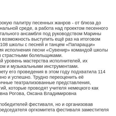
рокую палитру песенных жанров - от блюза до
нальной среде, а работа над проектом песенного
нтального ансамбля под руководством Марины
 возможность выступить ещё раз на итоговом
 108 школы с песней и танцем «Папарацци»
емя исполнения песни «Сувенир» командой школы
и страстными болельщиками.
 уровень мастерства исполнителей, их
сом и музыкальными инструментами.
ету его проведения в этом году подхватила 114
вно и успешно. Трудно переоценить её
зличные театрализованные представления,
ий, которые проводят учителя немецкого как
овна Рогова, Оксана Владимировна
о победителей фестиваля, но и организовав
редседателя оргкомитета фестиваля заместителя