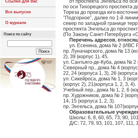
от проспекта Энгельса по оси
Ссылки для Вас
по оси Тихорецкого проспекта д
Все выпуски
Тореза до проезда юго-восточне
"Подгорное", далее по 1-й лини
О журнале
север по западной границе терр
проспекта Энгельса до проспект
(По Закону Санкт-Петербурга «О
Поиск по сайту
Перечень адресов, относя
ул. Есенина, дома № 2 (ИВС РУВД
пр. Луначарского, дома № 13 (корпу
2), 39 (корпус 1), 45.
ул. Сантьяго-де-Куба, дома № 2 (ко
Северный пр., дома № 4 (корпус 1),
22, 24 (корпуса 1, 3), 26 (корпуса 
ул. Сикейроса, дома № 1, 3 (корпус 
(корпус 2), 21(корпуса 1, 2, 3, 4).
Учебный пер., дома № 1, 2, 6 (корпу
пр. Художников, дома № 2 (корпус 1)
14, 15 (корпуса 1, 2, 3).
пр. Энгельса, дома № 107(корпус 3
Образовательные учрежде
Школы: 6, 8, 60, 65, 73, 90, 10
Д/С: 72, 79, 93, 101, 107, 111, 