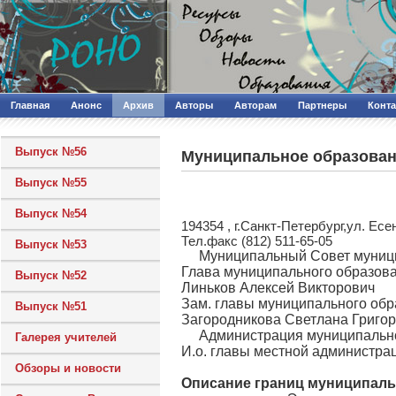
Главная
Анонс
Архив
Авторы
Авторам
Партнеры
Конт
Выпуск №56
Муниципальное образован
Выпуск №55
Выпуск №54
194354 , г.Санкт-Петербург,ул. Есе
Тел.факс (812) 511-65-05
Выпуск №53
Муниципальный Совет муниц
Глава муниципального образова
Выпуск №52
Линьков Алексей Викторович
Зам. главы муниципального обр
Выпуск №51
Загородникова Светлана Григо
Администрация муниципально
Галерея учителей
И.о. главы местной администра
Обзоры и новости
Описание границ муниципаль