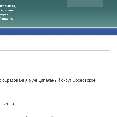
кольного,
зования.
марта
й школе.
о образования муниципальный округ Сосновское:
еньевна