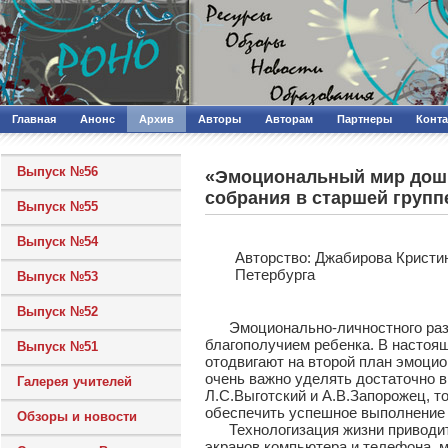
Главная
Анонс
Архив
Авторы
Авторам
Партнеры
Конт
Выпуск №56
«Эмоциональный мир дошк
собрания в старшей групп
Выпуск №55
Выпуск №54
Авторcтво: Джабирова Кристин
Петербурга
Выпуск №53
Выпуск №52
Эмоционально-личностного разви
благополучием ребенка. В настоящ
Выпуск №51
отодвигают на второй план эмоцио
очень важно уделять достаточно 
Галерея учителей
Л.С.Выготский и А.В.Запорожец, т
обеспечить успешное выполнение
Обзоры и новости
Технологизация жизни приводит к
экранов компьютера и телефона, 