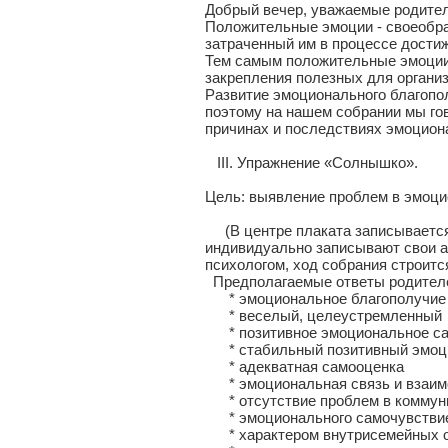
Добрый вечер, уважаемые родител
Положительные эмоции - своеобраз
затраченный им в процессе достиж
Тем самым положительные эмоции
закрепления полезных для органи
Развитие эмоционального благопо
поэтому на нашем собрании мы го
причинах и последствиях эмоцион
III. Упражнение «Солнышко».
Цель: выявление проблем в эмоци
(В центре плаката записывается 
индивидуально записывают свои а
психологом, ход собрания строитс
Предполагаемые ответы родител
* эмоциональное благополучие 
* веселый, целеустремленный
* позитивное эмоциональное са
* стабильный позитивный эмоц
* адекватная самооценка
* эмоциональная связь и взаимо
* отсутствие проблем в коммун
* эмоционального самочувствие 
* характером внутрисемейных 