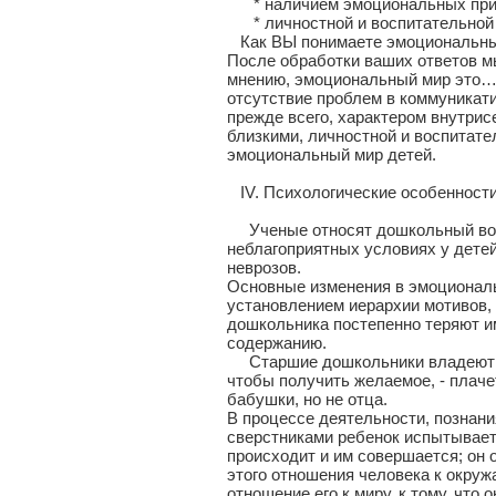
* наличием эмоциональных прив
* личностной и воспитательной 
Как ВЫ понимаете эмоциональны
После обработки ваших ответов 
мнению, эмоциональный мир это….
отсутствие проблем в коммуникат
прежде всего, характером внутри
близкими, личностной и воспитате
эмоциональный мир детей.
IV. Психологические особенности
Ученые относят дошкольный возр
неблагоприятных условиях у детей
неврозов.
Основные изменения в эмоциональ
установлением иерархии мотивов, 
дошкольника постепенно теряют и
содержанию.
Старшие дошкольники владеют вн
чтобы получить желаемое, - плаче
бабушки, но не отца.
В процессе деятельности, познани
сверстниками ребенок испытывает 
происходит и им совершается; он 
этого отношения человека к окруж
отношение его к миру, к тому, что