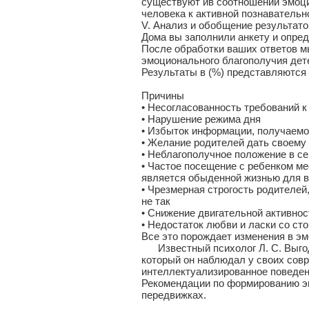
существуют ив соотношении эмоц
человека к активной познаватель
V. Анализ и обобщение результато
Дома вы заполнили анкету и опред
После обработки ваших ответов 
эмоционального благополучия дет
Результаты в (%) представляются
Причины
• Несогласованность требований к
• Нарушение режима дня
• Избыток информации, получаемо
• Желание родителей дать своему 
• Неблагополучное положение в с
• Частое посещение с ребенком ме
является обыденной жизнью для в
• Чрезмерная строгость родителей
не так
• Снижение двигательной активнос
• Недостаток любви и ласки со ст
Все это порождает изменения в э
Известный психолог Л. С. Выгодс
который он наблюдал у своих совр
интеллектуализированное поведени
Рекомендации по формированию э
передвижках.