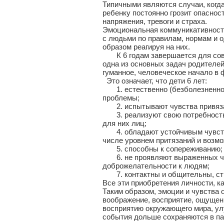
Типичными являются случаи, когда
ребенку постоянно грозит опаснос
напряжения, тревоги и страха.
Эмоциональная коммуникативность
с людьми по правилам, нормам и 
образом реагируя на них.
К 6 годам завершается для совр
одна из основных задач родителе
гуманное, человеческое начало в
Это означает, что дети 6 лет:
1. естественно (безболезненно)
проблемы;
2. испытывают чувства привязанн
3. реализуют свою потребность в
для них лиц;
4. обладают устойчивым чувством
числе уровнем притязаний и возмо
5. способны к сопереживанию;
6. не проявляют выраженных чув
доброжелательности к людям;
7. контактны и общительны, стр
Все эти приобретения личности, ка
Таким образом, эмоции и чувства 
воображение, восприятие, ощущен
восприятию окружающего мира, ул
события дольше сохраняются в па