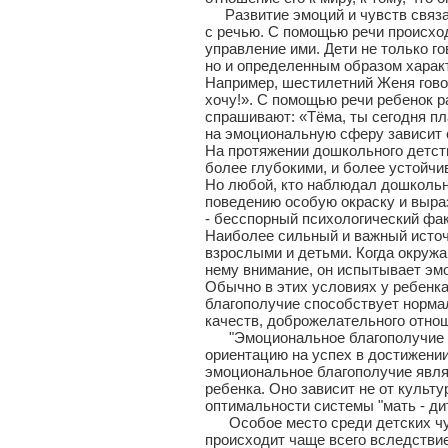
Развитие эмоций и чувств связан
с речью. С помощью речи происхо
управление ими. Дети не только г
но и определенным образом харак
Например, шестилетний Женя говор
хочу!». С помощью речи ребенок 
спрашивают: «Тёма, ты сегодня пла
на эмоциональную сферу зависит о
На протяжении дошкольного детств
более глубокими, и более устойчи
Но любой, кто наблюдал дошкольни
поведению особую окраску и выра
- бесспорный психологический фак
Наиболее сильный и важный источ
взрослыми и детьми. Когда окружа
нему внимание, он испытывает эм
Обычно в этих условиях у ребенк
благополучие способствует норма
качеств, доброжелательного отно
"Эмоциональное благополучие о
ориентацию на успех в достижени
эмоциональное благополучие явля
ребенка. Оно зависит не от культ
оптимальности системы "мать - дит
Особое место среди детских чув
происходит чаще всего вследствие