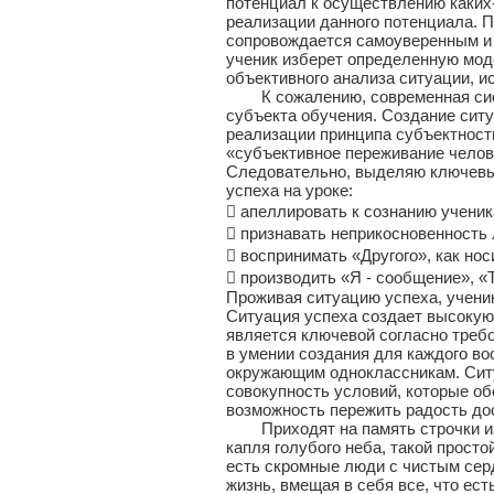
потенциал к осуществлению каких-
реализации данного потенциала. 
сопровождается самоуверенным и 
ученик изберет определенную мод
объективного анализа ситуации, и
К сожалению, современная систе
субъекта обучения. Создание ситу
реализации принципа субъектности 
«субъективное переживание челов
Следовательно, выделяю ключевые
успеха на уроке:
 апеллировать к сознанию ученик
 признавать неприкосновенность 
 воспринимать «Другого», как нос
 производить «Я - сообщение», 
Проживая ситуацию успеха, учени
Ситуация успеха создает высокую 
является ключевой согласно треб
в умении создания для каждого во
окружающим одноклассникам. Ситуа
совокупность условий, которые о
возможность пережить радость дос
Приходят на память строчки из п
капля голубого неба, такой просто
есть скромные люди с чистым серд
жизнь, вмещая в себя все, что есть