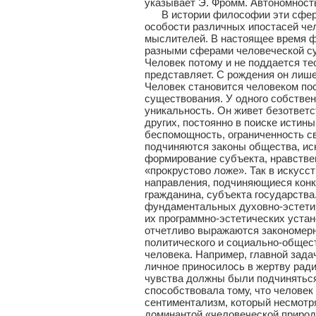
указывает Э. Фромм. Автономност
В истории философии эти сферы 
особости различных ипостасей че
мыслителей. В настоящее время 
разными сферами человеческой с
Человек потому и не поддается те
представляет. С рождения он лише
Человек становится человеком по
существования. У одного собствен
уникальность. Он живет безответс
других, постоянно в поиске истин
беспомощность, ограниченность св
подчиняются законы общества, ис
формирование субъекта, нравстве
«прокрустово ложе». Так в искусс
направления, подчиняющиеся конк
гражданина, субъекта государства
фундаментальных духовно-эстетиче
их программно-эстетических устан
отчетливо выражаются закономерно
политического и социально-обществ
человека. Например, главной зада
личное приносилось в жертву рад
чувства должны были подчиняться
способствовала тому, что человек
сентиментализм, который несмотря
доминантой «человеческой природ