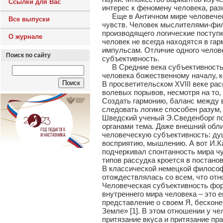
Ссылки для Вас
интерес к феномену человека, ра
Еще в Античном мире человеческа
Все выпуски
чувств. Человек мыслителями-фил
производящего логические поступк
О журнале
человек не всегда находятся в га
импульсам. Отличие одного челове
Поиск по сайту
субъективность.
В Средние века субъективность 
человека божественному началу, к
В просветительском ХVIII веке ра
волевых порывов, несмотря на то,
Создать гармонию, баланс между 
следовать логике способен разум
Шведский ученый Э.Сведенборг под
органами тема. Даже внешний обли
человеческую субъективность: душа
восприятию, мышлению. А вот И.К
подчеркивал спонтанность мира чу
типов рассудка кроется в постано
В классической немецкой философи
отождествлялась со всем, что отн
Человеческая субъективность фор
внутреннего мира человека – это е
представление о своем Я, бескон
Земле» [1]. В этом отношении у че
притязание вкуса и притязание пра