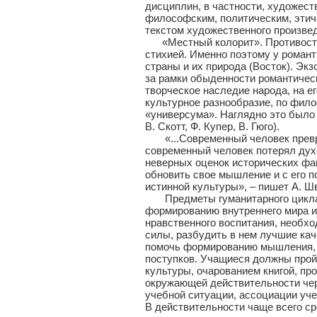
дисциплин, в частности, художест
философским, политическим, этич
текстом художественного произве
«Местный колорит». Противостоя
стихией. Именно поэтому у романт
страны и их природа (Восток). Эк
за рамки обыденности романтичес
творческое наследие народа, на е
культурное разнообразие, по фил
«универсума». Наглядно это было 
В. Скотт, Ф. Купер, В. Гюго).
«...Современный человек превра
современный человек потерял дух
неверных оценок исторических фак
обновить свое мышление и с его 
истинной культуры», – пишет А. Ш
Предметы гуманитарного цикла о
формированию внутреннего мира и
нравственного воспитания, необх
силы, разбудить в нем лучшие кач
помочь формированию мышления, л
поступков. Учащиеся должны пройт
культуры, очарованием книгой, про
окружающей действительности чер
учебной ситуации, ассоциации уч
В действительности чаще всего с