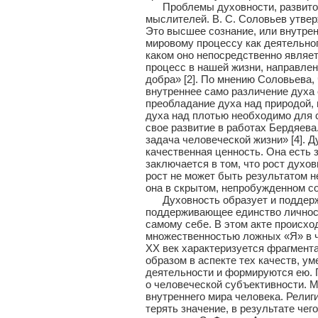
Проблемы духовности, развитой 
мыслителей. В. С. Соловьев утвер
Это высшее сознание, или внутре
мировому процессу как деятельног
каком оно непосредственно являе
процесс в нашей жизни, направле
добра» [2]. По мнению Соловьева,
внутреннее само различение духа 
преобладание духа над природой, 
духа над плотью необходимо для с
свое развитие в работах Бердяева
задача человеческой жизни» [4]. 
качественная ценность. Она есть 
заключается в том, что рост духо
рост не может быть результатом 
она в скрытом, непробужденном со
Духовность образует и поддержив
поддерживающее единство личност
самому себе. В этом акте происхо
множественностью ложных «Я» в 
XX век характеризуется фрагмента
образом в аспекте тех качеств, у
деятельности и формируются ею. 
о человеческой субъективности. 
внутреннего мира человека. Религ
терять значение, в результате чег