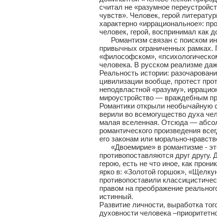
считал не «разумное переустройс
чувств». Человек, герой литерат
характерно «иррациональное»: пр
человек, герой, воспринимал как 
Романтизм связан с поиском инди
привычных ограниченных рамках. 
«философском», «психологическом
человека. В русском реализме да
Реальность истории: разочарован
цивилизации вообще, протест про
неподвластной «разуму», иррацион
мироустройство — враждебным при
Романтики открыли необычайную с
верили во всемогущество духа чел
малая вселенная. Отсюда — абсол
романтического произведения всег
его законам или морально-нравст
«Двоемирие» в романтизме - это
противопоставляются друг другу. 
герою, есть не что иное, как прон
ярко в: «Золотой горшок», «Щелку
противопоставили классицистичес
правом на преображение реального
истинный.
Развитие личности, выработка тог
духовности человека –приоритетн