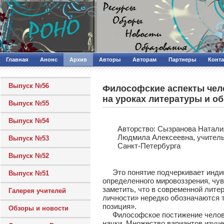
Главная
Анонс
Архив
Авторы
Авторам
Партнеры
Конт
Выпуск №56
Философские аспекты чел
на уроках литературы и о
Выпуск №55
Выпуск №54
Авторcтво: Сызранова Натали
Людмила Алексеевна, учител
Выпуск №53
Санкт-Петербурга
Выпуск №52
Это понятие подчеркивает индив
Выпуск №51
определенного мировоззрения, чув
заметить, что в современной лите
Галерея учителей
личности» нередко обозначаются т
позиция».
Обзоры и новости
Философское постижение человек
науки. Множество вариантов изуч