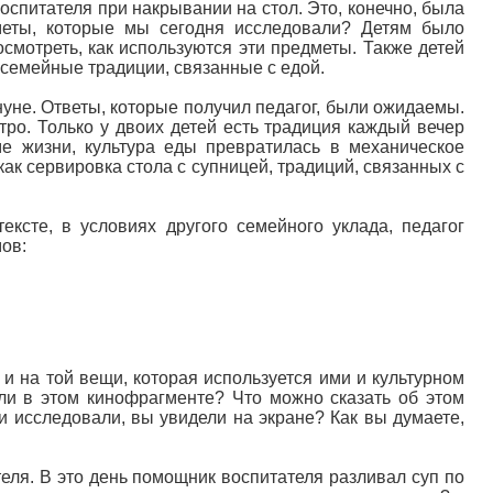
оспитателя при накрывании на стол. Это, конечно, была
дметы, которые мы сегодня исследовали? Детям было
осмотреть, как используются эти предметы. Также детей
 семейные традиции, связанные с едой.
уне. Ответы, которые получил педагог, были ожидаемы.
тро. Только у двоих детей есть традиция каждый вечер
е жизни, культура еды превратилась в механическое
как сервировка стола с супницей, традиций, связанных с
сте, в условиях другого семейного уклада, педагог
ов:
и на той вещи, которая используется ими и культурном
ели в этом кинофрагменте? Что можно сказать об этом
ми исследовали, вы увидели на экране? Как вы думаете,
еля. В это день помощник воспитателя разливал суп по