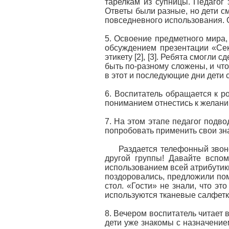
тарелкам из супницы. Педагог
Ответы были разные, но дети с
повседневного использования. С
5. Освоение предметного мира,
обсуждением презентации «Се
этикету [2], [3]. Ребята смогли
быть по-разному сложены, и что
в этот и последующие дни дети
6. Воспитатель обращается к р
пониманием отнестись к желани
7. На этом этапе педагог подв
попробовать применить свои зна
Раздается телефонный звонок. 
другой группы! Давайте вспом
использованием всей атрибутики
поздоровались, предложили пом
стол. «Гости» не знали, что эт
используются тканевые салфетки
8. Вечером воспитатель читает в
дети уже знакомы с назначение