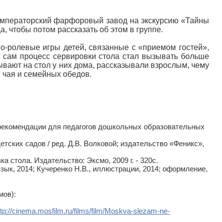
Императорский фарфоровый завод на экскурсию «Тайны
а, чтобы потом рассказать об этом в группе.
но-ролевые игры детей, связанные с «приемом гостей»,
, сам процесс сервировки стола стал вызывать больше
ывают на стол у них дома, рассказывали взрослым, чему
я чая и семейных обедов.
 рекомендации для педагогов дошкольных образовательных
етских садов / ред. Д.В. Волковой; издательство «Феникс»,
а стола. Издательство: Эксмо, 2009 г. - 320с.
язык, 2014; Кучеренко Н.В., иллюстрации, 2014; оформление,
мов):
ttp://cinema.mosfilm.ru/films/film/Moskva-slezam-ne-