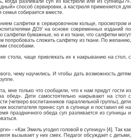
, когда разливали суп из кастрюли или из супницы?».
ядный» способ сервировки, а кастрюля применяется для
я семья собирается вместе.
анием салфетки в сервировочном кольце, просмотром и
оспитателями ДОУ на основе современных изданий по
ко салфетки бумажные, но и из ткани, что салфетки могут
ям попробовать сложить салфетку из ткани. По желанию,
ыми способами.
ке стола, чаще привлекать их к накрыванию на стол, с
вого, чему научились. И чтобы дать возможность детям
руппе.
, мне только что сообщили, что к нам придут гости из
на обед». Дети самостоятельно накрывают на стол с
сти (четверо воспитанников параллельной группы), дети
ик воспитателя принес суп в супнице и поставил её на
время праздничного обеда суп разливается из супницы и
ваться.
ги» - «Как Эмиль угодил головой в супницу» [4]. Так как
ля вызывает у них смех. Педагог обсуждает с детьми,