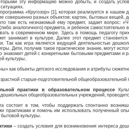
оторыми эту информацию можно добыть, и создать услов
ситуациях.
грамма «Кругозор» [1], которая реализуется в нашем дет
е совершенно разных объектов: картин, бытовых вещей, де
что там есть незнакомый ему предмет, задает вопрос: «Чт
(либо аналогичного) предмета, и ребенок самостоятельно в
овать в современном мире. Здесь в помощь педагогу при
дмет занимает в культуре. Далее этот предмет станови
и. Так как игра является ведущей деятельностью дошкол
игры. Дети, получив такое практическое знание, могут исп
ко знакомит детей с конкретными бытовыми предметами и ра
й культуры.
ны» как объекты детского исследования и атрибуты сюжетн
зрастной старше-подготовительной общеобразовательной 
ельной практики в образовательном процессе
Культ
 дошкольных общеобразовательных учреждений, проводится
та состоит в том, чтобы поддержать спонтанно возник
ми практиками и помочь им использовать полученный оп
 бытовой культуры.
актики
– создать условия для возникновения интереса дош