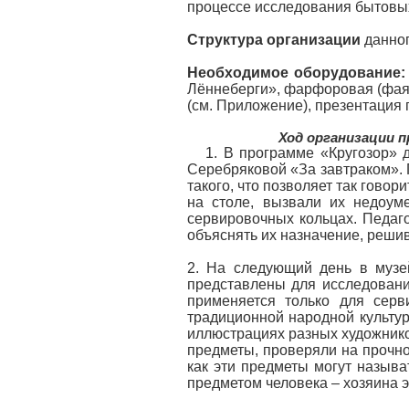
процессе исследования бытовы
Структура организации
данног
Необходимое оборудование:
Лённеберги», фарфоровая (фаян
(см. Приложение), презентация 
Ход организации п
1. В программе «Кругозор» 
Серебряковой «За завтраком». П
такого, что позволяет так говор
на столе, вызвали их недоуме
сервировочных кольцах. Педаго
объяснять их назначение, решив
2. На следующий день в музе
представлены для исследования
применяется только для серв
традиционной народной культур
иллюстрациях разных художнико
предметы, проверяли на прочно
как эти предметы могут называ
предметом человека – хозяина э