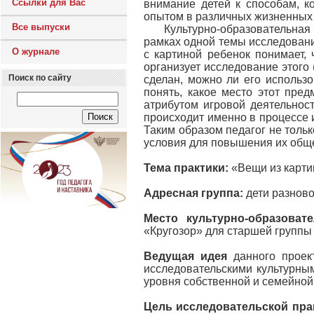
Ссылки для Вас
внимание детей к способам, к
опытом в различных жизненных 
Все выпуски
Культурно-образовательная про
рамках одной темы исследовани
О журнале
с картиной ребенок понимает, 
организует исследование этого 
Поиск по сайту
сделан, можно ли его использ
понять, какое место этот пре
атрибутом игровой деятельност
происходит именно в процессе 
Таким образом педагог не толь
условия для повышения их обще
Тема практики:
«Вещи из карти
Адресная группа:
дети разново
Место культурно-образоват
«Кругозор» для старшей группы
Ведущая идея
данного проек
исследовательскими культурны
уровня собственной и семейной
Цель исследовательской пр