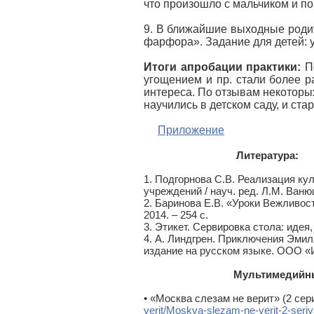
что произошло с мальчиком и по
9. В ближайшие выходные роди
фарфора». Задание для детей: уз
Итоги апробации практики:
По
угощением и пр. стали более р
интереса. По отзывам некоторых
научились в детском саду, и ст
Приложение
Литература:
1. Подгорнова С.В. Реализация к
учреждений / науч. ред. Л.М. Ваню
2. Баринова Е.В. «Уроки Вежливост
2014. – 254 с.
3. Этикет. Сервировка стола: идея
4. А. Линдгрен. Приключения Эмиля
издание на русском языке. ООО «И
Мультимедийн
• «Москва слезам не верит» (2 сер
verit/Moskva-slezam-ne-verit-2-seriy