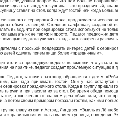
 задал следующий вопрос «А что вам больше понравилось
могли сделать вывод, что супница – это праздничный, «нар
упницу ставят на стол, когда ждут гостей или когда больша
 связанного с сервировкой стола, продолжается исследов
креты обычных вещей. Столовая салфетка», созданной в
 сделать вывод, что при сервировке стола используют не толь
 складывать их не так уж и просто. Педагог предложил дет
 с помощью педагога учились складывать салфетки различн
одителям с просьбой поддержать интерес детей к сервиров
ю детей сделать прием пищи более «праздничным».
одит итоги за прошедшую неделю, вспомнили, что узнали но
ния на практике, педагог создает проблемную ситуацию в г
Педагог, закончив разговор, обращается к детям: «Ребята
ним, как надо принимать гостей. Они у нас останутся 
 сервировки праздничного стола. Когда в группу пришли го
ыть руки и пригласили их за стол. Во время обеда помощн
о такое, а «хозяева» со знанием дела объяснили, что во 
, а потом своим примером показали гостям, как ими пользо
 группе главу из книги Астрид Линдгрен «Эмиль из Лённебер
м и «правильным» использованием супницы, поведение Эми