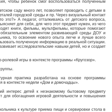
ия, чтобы ребенок смог воспользоваться полученным
ском саду много лет, позволяет проводить с детьми в
талей городской среды и пр. Через визуальный контакт
о это?» А педагог, отталкиваясь от детского вопроса,
ыясняет для себя, для чего этот предмет нужен, из чего
ходят книги, фильмы, мультфильмы, которые помогают
тся обязательным элементом развивающей среды ДОУ и
ьника, то освоение нового опыта легче и лучше всего
ользовать полученную информацию в реальной ситуации.
звивает исследовательские навыки детей, но и создает
о-ролевой игры в контексте программы «Кругозор».
группы.
урная практика разработана на основе программы
 в контексте недели «Дом и домочадцы».
ший интерес детей к незнакомому бытовому предмету
ыт для обогащения игровой деятельности и повышения
кольника к культуре приема пищи и сервировки стола в