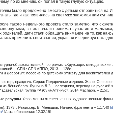
чему, по их мнению, он попал в такую глупую ситуацию.
телям было предложено вместе с детьми отправиться на 
нать, где и как появилась на свет уже знакомая нам супниц
сле такого недельного проекта стало заметно, что сюжет
азвернутыми, в них начали принимать участие и мальчики
 родителей, дети стали обращать внимание на то, как накр
арались применить свои знания, украшая и сервируя стол дл
ультурно-образовательной программы «Кругозор»: методические
шкиной. – СПб.: СПб АППО, 2013. – 128с.
и и Доброты»: пособие по детскому этикету для воспитателей д
, восторг, праздник. Серия: Подарочные издания. Жанр: Сервировк
 из Лённеберга. Лунгина Л.З., наследники, перевод на русский 
здательская группа «Азбука-Аттикус», 2014 Machaon. – 215с.
ые ресурсы
(фрагменты отечественных художественных филь
ия), 1979 г. Режиссер: В. Меньшов. Начало фрагмента – 1:17:40
h
a/
(Дата обращения: 12.02.19)