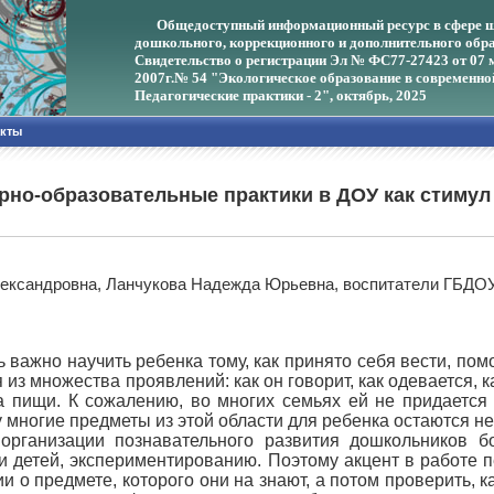
Общедоступный информационный ресурс в сфере ш
дошкольного, коррекционного и дополнительного обра
Свидетельство о регистрации Эл № ФС77-27423 от 07 
2007г.
№ 54 "Экологическое образование в современно
Педагогические практики - 2", октябрь, 2025
акты
рно-образовательные практики в ДОУ как стимул
лександровна, Ланчукова Надежда Юрьевна, воспитатели ГБДО
 важно научить ребенка тому, как принято себя вести, по
 из множества проявлений: как он говорит, как одевается, 
а пищи. К сожалению, во многих семьях ей не придается
у многие предметы из этой области для ребенка остаются н
изации познавательного развития дошкольников бол
и детей, экспериментированию. Поэтому акцент в работе п
 о предмете, которого они на знают, а потом проверить, к