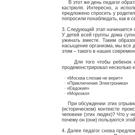
В этот же день педагог обратил
кастрюля. Интересно, а испо
предложено спросить у родителе
попросили понаблюдать, как в с
3. Следующий этап начинается 
У детей всей группы дома супн
ужинать вместе. Таким образ
насыщение организма, мы все де
этим – такого в наших современ
Для того чтобы ребенок смог
продемонстрировал несколько к
· «Москва слезам не верит»
· «Приключения Электроника»
· «Евдокия»
· «Морозко»
При обсуждении этих отрывко
(историческом) контексте про
человеке (этих людях)? Что у н
почему он (они) пользуются эт
4. Далее педагог снова предло