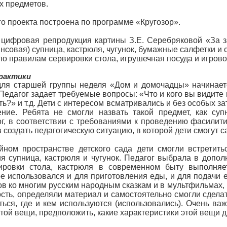
х предметов.
о проекта построена по программе «Кругозор».
цифровая репродукция картины З.Е. Серебряковой «За з
совая) супница, кастрюля, чугунок, бумажные салфетки и
по правилам сервировки стола, игрушечная посуда и игров
рактики
для старшей группы неделя «Дом и домочадцы» начинает
едагог задает требуемые вопросы: «Что и кого вы видите 
ить?» и т.д. Дети с интересом всматривались и без особых 
ние. Ребята не смогли назвать такой предмет, как суп
г, в соответствии с требованиями к проведению фасилити
 создать педагогическую ситуацию, в которой дети смогут 
йном пространстве детского сада дети смогли встретит
 супница, кастрюля и чугунок. Педагог выбрала в дополн
ировки стола, кастрюля в современном быту выполняе
е использовался и для приготовления еды, и для подачи е
в ко многим русским народным сказкам и в мультфильмах, н
сть, определяли материал и самостоятельно смогли сдела
ться, где и кем используются (использовались). Очень важ
той вещи, предположить, какие характеристики этой вещи д