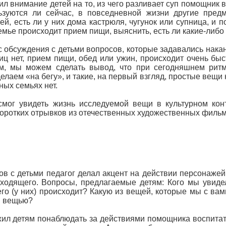
 внимание детей на то, из чего разливает суп помощник в
льзуются ли сейчас, в повседневной жизни другие пре
й, есть ли у них дома кастрюля, чугунок или супница, и п
емье происходит прием пищи, выяснить, есть ли какие-либо
с обсуждения с детьми вопросов, которые задавались накан
иц нет, прием пищи, обед или ужин, происходит очень быс
ом, мы можем сделать вывод, что при сегодняшнем ритм
лаем «на бегу», и такие, на первый взгляд, простые вещи 
ных семьях нет.
 увидеть жизнь исследуемой вещи в культурном контек
оротких отрывков из отечественных художественных фильм
в с детьми педагог делал акцент на действии персонажей 
исходящего. Вопросы, предлагаемые детям: Кого мы увид
его (у них) происходит? Какую из вещей, которые мы с ва
ой вещью?
жил детям понаблюдать за действиями помощника воспитат