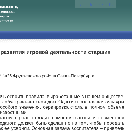
кольного,
зования.
марта
й школе.
 развития игровой деятельности старших
У №35 Фрунзенского района Санкт-Петербурга
мочь освоить правила, выработанные в нашем обществе.
как обустраивает свой дом. Одно из проявлений культуры
 особого значения, сервировка стола в полном объеме
еизвестными.
ьшую роль отводит самостоятельной и совместной
едагога должен быть сделан не на том, чтобы передать
ак ее усвоили. Основная задача воспитателя – привлечь