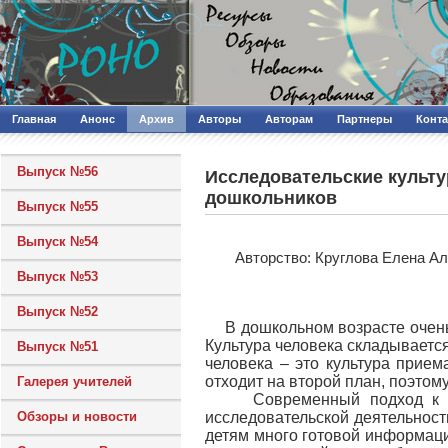
Главная
Анонс
Архив
Авторы
Авторам
Партнеры
Конт
Выпуск №56
Исследовательские культу
дошкольников
Выпуск №55
Выпуск №54
Авторcтво: Круглова Елена А
Выпуск №53
Выпуск №52
В дошкольном возрасте очень
Культура человека складывается
Выпуск №51
человека – это культура прием
отходит на второй план, поэтом
Галерея учителей
Современный подход к орган
Обзоры и новости
исследовательской деятельност
детям много готовой информации