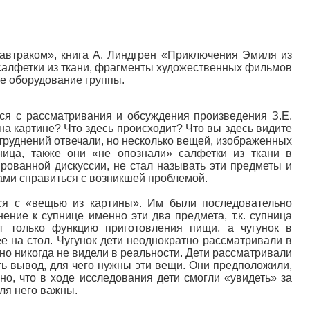
автраком», книга А. Линдгрен «Приключения Эмиля из
 салфетки из ткани, фрагменты художественных фильмов
ое оборудование группы.
ся с рассматривания и обсуждения произведения З.Е.
на картине? Что здесь происходит? Что вы здесь видите
затруднений отвечали, но несколько вещей, изображенных
ница, также они «не опознали» салфетки из ткани в
рованной дискуссии, не стал называть эти предметы и
сами справиться с возникшей проблемой.
ься с «вещью из картины». Им были последовательно
ение к супнице именно эти два предмета, т.к. супница
т только функцию приготовления пищи, а чугунок в
е на стол. Чугунок дети неоднократно рассматривали в
о никогда не видели в реальности. Дети рассматривали
ть вывод, для чего нужны эти вещи. Они предположили,
но, что в ходе исследования дети смогли «увидеть» за
ля него важны.