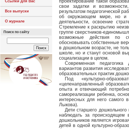
проектирование такой образов
Ссылки для Вас
свои задатки и возможности
Все выпуски
результатом педагогической ра
об окружающем мире, но и п
О журнале
деятельности, освоение стра
Стремление к раскрытию неизве
группе сверстников-единомышле
Поиск по сайту
возможные действия по сб
обосновывать собственные верс
в дошкольном возрасте, не тол
школе, но и станут основой вы
социализации в целом.
Современная педагогика 
вариантов развития исследовате
образовательных практик дошко
Под «культурно-образо
«целенаправленный образовате
опыта и отвечающий потребно
самореализации ребенка, осно
интересных для него самого в
Лыкова).
Дети старшего дошкольного 
наблюдать за происходящем в
дошкольников является игровая
детей в одной культурно-образо