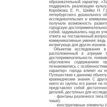
образовательный характер. «З
поддержать реализацию культ
Коробкова Е. Н., Шейко Н. Г
петербургского дошкольного о
исследовательских и коммуник
получали возможность развит
городскую достопримечательнос
собой, задумывались над их у
ответа на поставленный вопрос
коммуникативные умения: ведь 
интригующе для других игроков.
Объектом исследования в 
расположенный в атриуме б
достопримечательности, появив
обусловлен содержанием п
познакомились с особенностям
характер» города влияет на 
Путешествие к данному объекту
краеведческие знания. С друг
никто из группы его ранее не п
представлял собой достаточн
деталей, доступных для исслед
· фонтаны различного типа 
чаши);
· конструктивные элементы (