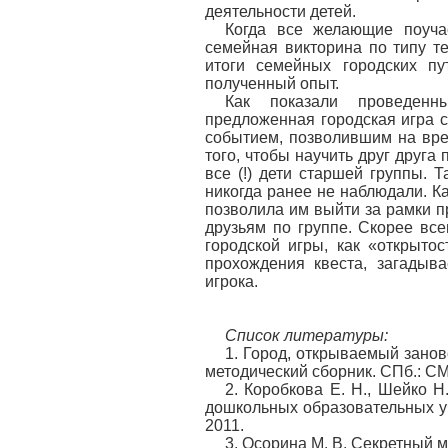
деятельности детей.
Когда все желающие поучас
семейная викторина по типу т
итоги семейных городских п
полученный опыт.
Как показали проведенн
предложенная городская игра 
событием, позволившим на вре
того, чтобы научить друг друга
все (!) дети старшей группы. 
никогда ранее не наблюдали. Ка
позволила им выйти за рамки п
друзьям по группе. Скорее все
городской игры, как «открыто
прохождения квеста, загадыв
игрока.
Список литературы:
1. Город, открываемый занов
методический сборник. СПб.: С
2. Коробкова Е. Н., Шейко Н
дошкольных образовательных у
2011.
3. Осорина М. В. Секретный м