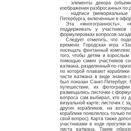
· элементы декора (объемн
изображения разбросанных по дн
· надписи (мемориальные
Петербурга, включенные в оформ
Эта «многогранность», «
поддерживать у участников
формулировках вопросов-загадо
Следует отметить, что под
времени. Городская игра «За
посещать фонтанный комплекс
того, чтобы детям и взрослым
помощью самих участников со
ватмана, разделенный по гориз
по которой плавают кораблики 
части ватмана в виде знаков-
был показан Санкт-Петербург.
путешествие, их фотографи
размещались листочки с форму
вопроса сам выбирал, кто из д
визуальной карте: листочек с 
других корабликов, на кото
кораблике появлялось только по
свой вопрос). Карта также доп
участниками в ходе прогулки в
листа ватмана. Таким образ