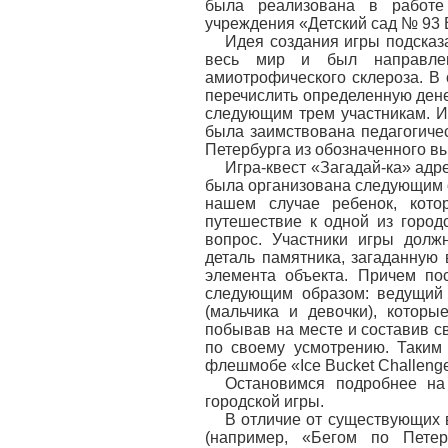
была реализована в работе 
учреждения «Детский сад № 93 
Идея создания игры подсказа
весь мир и был направлен
амиотрофического склероза. В
перечислить определенную дене
следующим трем участникам. Им
была заимствована педагогиче
Петербурга из обозначенного 
Игра-квест «Загадай-ка» адр
была организована следующим о
нашем случае ребенок, кото
путешествие к одной из город
вопрос. Участники игры долж
деталь памятника, загаданную 
элемента объекта. Причем по
следующим образом: ведущий 
(мальчика и девочки), которы
побывав на месте и составив с
по своему усмотрению. Таким 
флешмобе «Ice Bucket Challenge
Остановимся подробнее на
городской игры.
В отличие от существующих 
(например, «Бегом по Петер