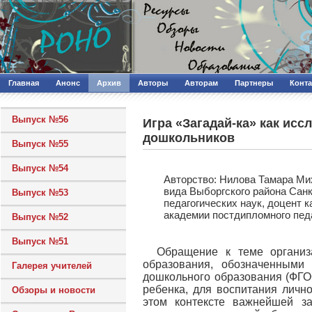
Главная
Анонс
Архив
Авторы
Авторам
Партнеры
Конт
Выпуск №56
Игра «Загадай-ка» как ис
дошкольников
Выпуск №55
Выпуск №54
Авторcтво: Нилова Тамара Ми
вида Выборгского района Сан
Выпуск №53
педагогических наук, доцент 
академии постдипломного пед
Выпуск №52
Выпуск №51
Обращение к теме организ
образования, обозначенными
Галерея учителей
дошкольного образования (ФГО
ребенка, для воспитания личн
Обзоры и новости
этом контексте важнейшей за