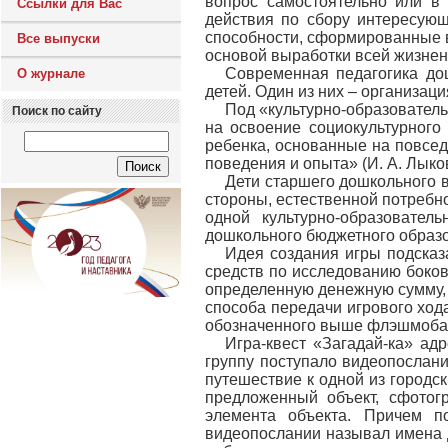
вопрос самостоятельно или в
Ссылки для Вас
действия по сбору интересующ
способности, сформированные в 
Все выпуски
основой выработки всей жизнен
Современная педагогика до
О журнале
детей. Один из них – организац
Под «культурно-образовател
Поиск по сайту
на освоение социокультурного
ребенка, основанные на повсед
поведения и опыта» (И. А. Лыко
Дети старшего дошкольного 
стороны, естественной потребн
одной культурно-образовател
дошкольного бюджетного образо
Идея создания игры подсказ
средств по исследованию боков
определенную денежную сумму, 
способа передачи игрового ход
обозначенного выше флэшмоба
Игра-квест «Загадай-ка» ад
группу поступало видеопослани
путешествие к одной из городс
предложенный объект, сфотог
элемента объекта. Причем п
видеопослании называл имена д