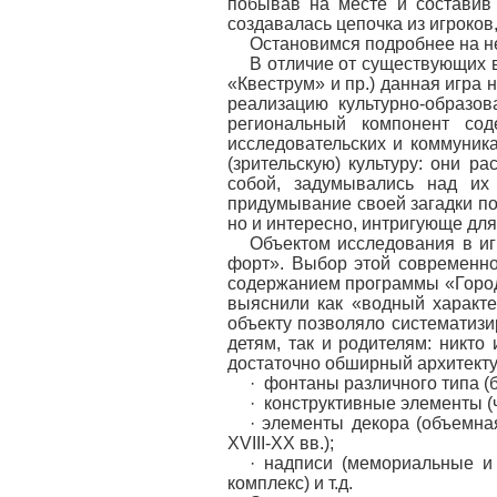
побывав на месте и составив 
создавалась цепочка из игроков,
Остановимся подробнее на не
В отличие от существующих в
«Квеструм» и пр.) данная игра
реализацию культурно-образо
региональный компонент сод
исследовательских и коммуник
(зрительскую) культуру: они р
собой, задумывались над их
придумывание своей загадки по
но и интересно, интригующе для
Объектом исследования в иг
форт». Выбор этой современно
содержанием программы «Город 
выяснили как «водный характе
объекту позволяло систематизи
детям, так и родителям: никто
достаточно обширный архитекту
· фонтаны различного типа (
· конструктивные элементы (
· элементы декора (объемна
XVIII-XX вв.);
· надписи (мемориальные и
комплекс) и т.д.