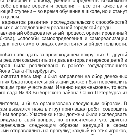
зни совершить ошибку, умение определять возможные
собственные версии и решения – все эти качества и
ющей ступени – во время обучения в школе, но и станут
 в целом.
 вариантов развития исследовательских способностей
анных с исследованием реальной городской среды.
правленный образовательный процесс, ориентированный
обкова), «способы самоопределения и самореализации
 для него самого видах самостоятельной деятельности,
юбят наблюдать за происходящем вокруг них. С другой
 решили совместить эти два вектора интересов детей в
оторая была реализована в работе государственного
йона Санкт-Петербурга».
. охватил весь мир и был направлен на сбор денежных
тник благотворительной акции должен был перечислить
ующим трем участникам. Именно идея «вызова», то есть
ого сада № 93 Выборгского района Санкт-Петербурга из
одителям, и была организована следующим образом. В
сам вызвался начать игру) приглашал ребят совершить
ый им вопрос. Участники игры должны были исследовать
ридумать свой вопрос, но относительно уже другого
пределялась следующим образом: ведущий в своем
ми отправлялись на прогулку; каждый из этих игроков,