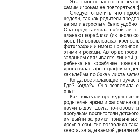
Эта «многогранность», «мно
самим игрокам не повторяться 
Следует отметить, что подо
недели, так как родители пред
детям и взрослым было удобно 
Она представляла собой лист 
плавают кораблики (их число с
мост, Петропавловская крепост
фотографии и имена наклеивал
этими игроками. Автор вопроса с
заданием связывался линией (н
ребенка на кораблике появлял
дополнялась фотографиями дета
как клейма по бокам листа ватм
Когда все желающие поучаств
Где? Когда?». Она позволила 
опыт.
Как показали проведенные п
родителей ярким и запоминающи
научить друг друга по-новому с
прогулкам воспитатели детского
им выйти за рамки привычных с
досуг в событие позволила так
квеста, загадываемой детали об