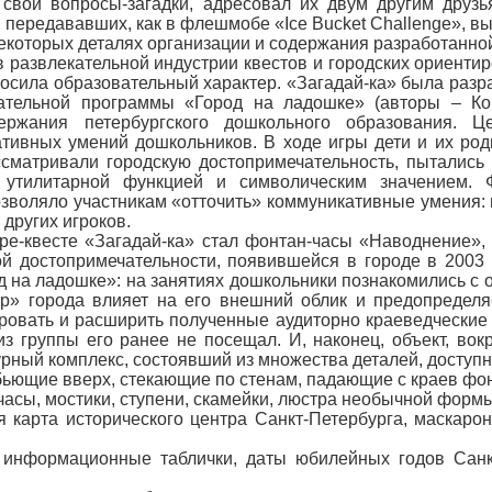
свои вопросы-загадки, адресовал их двум другим друзь
 передававших, как в флешмобе «Ice Bucket Challenge», выз
которых деталях организации и содержания разработанной
 развлекательной индустрии квестов и городских ориентир
 носила образовательный характер. «Загадай-ка» была разр
вательной программы «Город на ладошке» (авторы – Ко
ержания петербургского дошкольного образования. Ц
ативных умений дошкольников. В ходе игры дети и их ро
ассматривали городскую достопримечательность, пытались
 утилитарной функцией и символическим значением. 
зволяло участникам «отточить» коммуникативные умения: 
 других игроков.
ре-квесте «Загадай-ка» стал фонтан-часы «Наводнение»,
й достопримечательности, появившейся в городе в 2003 
на ладошке»: на занятиях дошкольники познакомились с 
р» города влияет на его внешний облик и предопределя
ровать и расширить полученные аудиторно краеведческие 
 из группы его ранее не посещал. И, наконец, объект, вок
рный комплекс, состоявший из множества деталей, доступ
бьющие вверх, стекающие по стенам, падающие с краев фо
часы, мостики, ступени, скамейки, люстра необычной формы
я карта исторического центра Санкт-Петербурга, маскар
 информационные таблички, даты юбилейных годов Санк