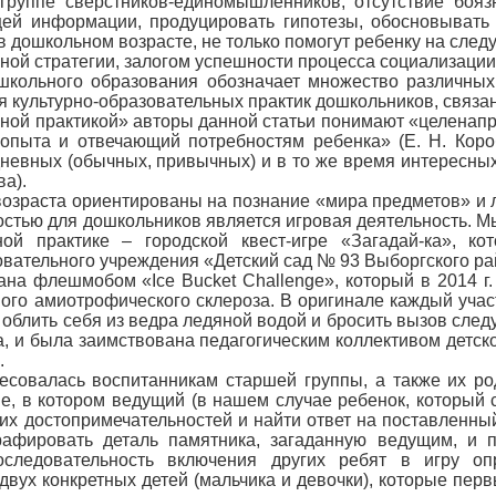
 группе сверстников-единомышленников, отсутствие боя
ей информации, продуцировать гипотезы, обосновывать 
дошкольном возрасте, не только помогут ребенку на следу
ной стратегии, залогом успешности процесса социализации
школьного образования обозначает множество различных
ия культурно-образовательных практик дошкольников, связ
ьной практикой» авторы данной статьи понимают «целена
 опыта и отвечающий потребностям ребенка» (Е. Н. Кор
невных (обычных, привычных) и в то же время интересных
ва).
возраста ориентированы на познание «мира предметов» и л
остью для дошкольников является игровая деятельность. Мы
ьной практике – городской квест-игре «Загадай-ка», к
вательного учреждения «Детский сад № 93 Выборгского ра
ана флешмобом «Ice Bucket Challenge», который в 2014 г
ого амиотрофического склероза. В оригинале каждый учас
облить себя из ведра ледяной водой и бросить вызов след
а, и была заимствована педагогическим коллективом детск
.
ресовалась воспитанникам старшей группы, а также их р
е, в котором ведущий (в нашем случае ребенок, который 
ких достопримечательностей и найти ответ на поставленн
рафировать деталь памятника, загаданную ведущим, и п
оследовательность включения других ребят в игру о
вух конкретных детей (мальчика и девочки), которые первы