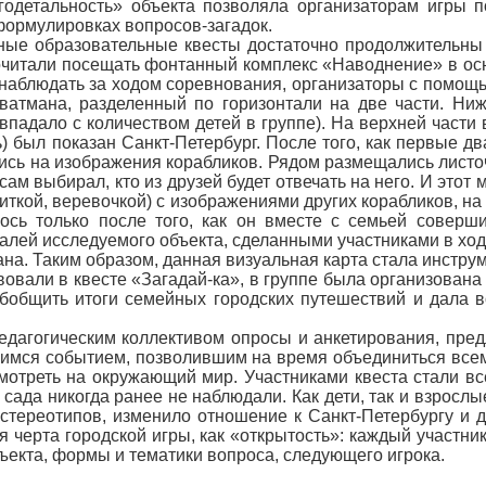
годетальность» объекта позволяла организаторам игры п
формулировках вопросов-загадок.
бные образовательные квесты достаточно продолжительны 
почитали посещать фонтанный комплекс «Наводнение» в ос
наблюдать за ходом соревнования, организаторы с помощь
ватмана, разделенный по горизонтали на две части. Ниж
овпадало с количеством детей в группе). На верхней части
ь) был показан Санкт-Петербург. После того, как первые д
ись на изображения корабликов. Рядом размещались лист
ам выбирал, кто из друзей будет отвечать на него. И этот 
иткой, веревочкой) с изображениями других корабликов, н
ось только после того, как он вместе с семьей соверши
лей исследуемого объекта, сделанными участниками в ходе
ана. Таким образом, данная визуальная карта стала инстру
овали в квесте «Загадай-ка», в группе была организована
обобщить итоги семейных городских путешествий и дала 
едагогическим коллективом опросы и анкетирования, пред
мся событием, позволившим на время объединиться всем 
мотреть на окружающий мир. Участниками квеста стали все
 сада никогда ранее не наблюдали. Как дети, так и взросл
тереотипов, изменило отношение к Санкт-Петербургу и д
ая черта городской игры, как «открытость»: каждый участн
ъекта, формы и тематики вопроса, следующего игрока.