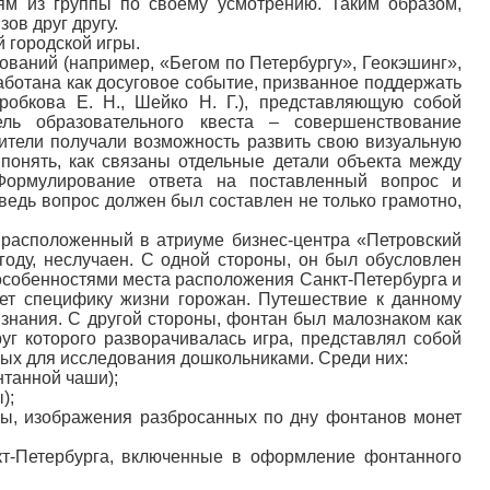
ям из группы по своему усмотрению. Таким образом,
ов друг другу.
 городской игры.
ований (например, «Бегом по Петербургу», Геокэшинг»,
аботана как досуговое событие, призванное поддержать
робкова Е. Н., Шейко Н. Г.), представляющую собой
ель образовательного квеста – совершенствование
дители получали возможность развить свою визуальную
 понять, как связаны отдельные детали объекта между
Формулирование ответа на поставленный вопрос и
ведь вопрос должен был составлен не только грамотно,
 расположенный в атриуме бизнес-центра «Петровский
году, неслучаен. С одной стороны, он был обусловлен
особенностями места расположения Санкт-Петербурга и
ет специфику жизни горожан. Путешествие к данному
знания. С другой стороны, фонтан был малознаком как
руг которого разворачивалась игра, представлял собой
ных для исследования дошкольниками. Среди них:
нтанной чаши);
);
оны, изображения разбросанных по дну фонтанов монет
т-Петербурга, включенные в оформление фонтанного