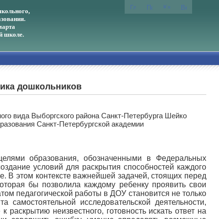
кольного,
зования.
марта
й школе.
тика дошкольников
ого вида Выборгского района Санкт-Петербурга Шейко
бразования Санкт-Петербургской академии
целями образования, обозначенными в Федеральных
создание условий для раскрытия способностей каждого
е. В этом контексте важнейшей задачей, стоящих перед
 которая бы позволила каждому ребенку проявить свои
атом педагогической работы в ДОУ становится не только
 самостоятельной исследовательской деятельности,
к раскрытию неизвестного, готовность искать ответ на