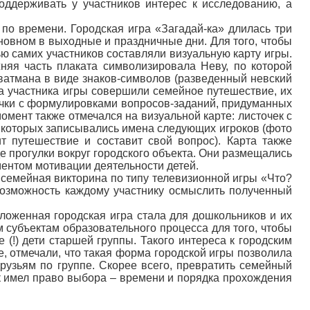
оддерживать у участников интерес к исследованию, а
по времени. Городская игра «Загадай-ка» длилась три
новном в выходные и праздничные дни. Для того, чтобы
ю самих участников составляли визуальную карту игры.
няя часть плаката символизировала Неву, по которой
 ватмана в виде знаков-символов (разведенный невский
ва участника игры совершили семейное путешествие, их
очки с формулировками вопросов-заданий, придуманных
момент также отмечался на визуальной карте: листочек с
а которых записывались имена следующих игроков (фото
т путешествие и составит свой вопрос). Карта также
 прогулки вокруг городского объекта. Они размещались
ментом мотивации деятельности детей.
 семейная викторина по типу телевизионной игры «Что?
возможность каждому участнику осмыслить полученный
ложенная городская игра стала для дошкольников и их
субъектам образовательного процесса для того, чтобы
 (!) дети старшей группы. Такого интереса к городским
ые, отмечали, что такая форма городской игры позволила
рузьям по группе. Скорее всего, превратить семейный
ик имел право выбора – времени и порядка прохождения