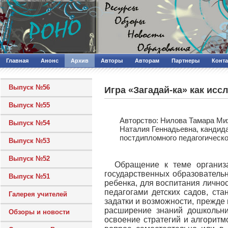
Главная
Анонс
Архив
Авторы
Авторам
Партнеры
Конт
Выпуск №56
Игра «Загадай-ка» как ис
Выпуск №55
Авторcтво: Нилова Тамара Ми
Выпуск №54
Наталия Геннадьевна, кандида
постдипломного педагогическо
Выпуск №53
Выпуск №52
Обращение к теме организ
государственных образователь
Выпуск №51
ребенка, для воспитания лично
педагогами детских садов, ст
Галерея учителей
задатки и возможности, прежде 
расширение знаний дошкольни
Обзоры и новости
освоение стратегий и алгоритм