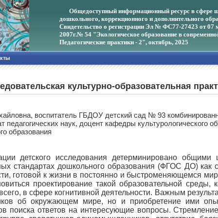
Общедоступный информационный ресурс в сфере ш
дошкольного, коррекционного и дополнительного обра
Свидетельство о регистрации Эл № ФС77-27423 от 07 
2007г.
№ 54 "Экологическое образование в современно
Педагогические практики - 2", октябрь, 2025
акты
следовательская культурно-образовательная прак
хайловна, воспитатель ГБДОУ детский сад № 93 комбинированн
т педагогических наук, доцент кафедры культурологического о
го образования
ации детского исследования детерминировано общими 
ных стандартах дошкольного образования (ФГОС ДО) как 
сти, готовой к жизни в постоянно и быстроменяющемся мир
ановиться проектирование такой образовательной среды,
всего, в сфере когнитивной деятельности. Важным результ
ков об окружающем мире, но и приобретение ими опыта
ов поиска ответов на интересующие вопросы. Стремление 