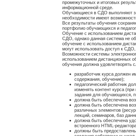
промежуточных и итоговых резуль
информационной среде.
Обучающиеся в СДО выполняют за
необходимости имеют возможность
Все результаты обучения сохраня
портфолио обучающихся и педагог
Обучение с использованием диста
СДО, однако данная система не о
обучение с использованием дист
могут использовать доступ к СДО,
Возможности системы электронног
использованием дистанционных об
обучения должна удовлетворять 
разработчик курса должен им
содержания, обучение);
педагогический работник до
изменять контент курса (пр
задания для обучающихся, пе
должна быть обеспечена возм
должна быть обеспечена во
различных элементов (ресурсо
лекций, семинаров, баз данн
должна быть обеспечена уд
встроенного HTML-редактора
должны быть предоставлены
создания собственных шкал 