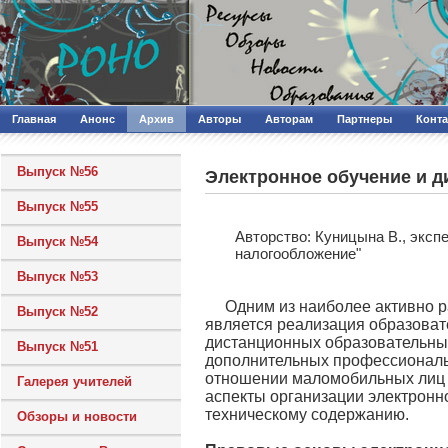
Главная
Анонс
Архив
Авторы
Авторам
Партнеры
Конт
Выпуск №56
Электронное обучение и 
Выпуск №55
Авторcтво: Куницына В., эксп
Выпуск №54
налогообложение"
Выпуск №53
Одним из наиболее активно 
Выпуск №52
является реализация образоват
дистанционных образовательных
Выпуск №51
дополнительных профессиональ
отношении маломобильных лиц (
Галерея учителей
аспекты организации электронно
техническому содержанию.
Обзоры и новости