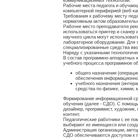
коммуникационных технологий.
Рабочие места педагога и обуча
компьютерной периферией (веб-ка
Требования к рабочему месту пед
нормативным актом образовательн
Рабочее место преподавателя рек
использоваться принтер и сканер 
научного цикла могут использоват
лабораторное оборудование. Для 
специализированные средства вво
Наряду с указанными технологиче
В состав программно-аппаратных 
учебного процесса программное о
общего назначения (операци
обеспечения информационной
учебного назначения (интер
средства по физике, химии, 
Формирование информационной ср
обучения (далее - СДО). С помощ
дизайнер, программист, художник
контент.
Педагогические работники с ее п
выбирают из имеющихся или созд
Администрация организации, мето
СДО обеспечиваются доступом к п