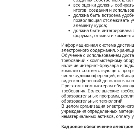
все оценки должны собират
итогов, создания и использо
должна быть встроена удобн
позволяющая отслеживать уч
элементу курса;
должна быть интегрирована 
форумах, отзывы и коммент
Информационная система дистанц
электронного содержания, храняще
Обучение с использованием диста
требований к компьютерному обо
наличие интернет-браузера и под
комплект соответствующего прогр
числе аудиоконференций, вебинар
видеоконференций дополнительно 
При этом к компьютерам обучающе
требования. Более высокие требо
образовательных программ, реали
образовательных технологий.
В целом организация электронног
учреждения определенных материа
нематериальных активов, оплату ус
Кадровое обеспечение электрон