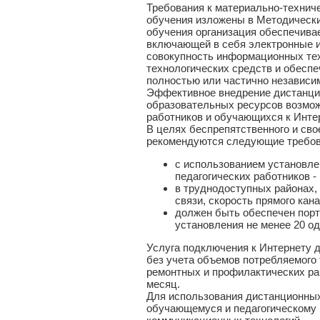
Требования к материально-технич
обучения изложены в Методически
обучения организация обеспечив
включающей в себя электронные 
совокупность информационных тех
технологических средств и обес
полностью или частично независи
Эффективное внедрение дистанци
образовательных ресурсов возмож
работников и обучающихся к Инте
В целях беспрепятственного и св
рекомендуются следующие требова
с использованием установле
педагогических работников - 
в труднодоступных районах,
связи, скорость прямого кана
должен быть обеспечен порт
установления не менее 20 од
Услуга подключения к Интернету д
без учета объемов потребляемого
ремонтных и профилактических раб
месяц.
Для использования дистанционны
обучающемуся и педагогическому 