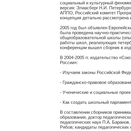
социальный и культурный феномен
версия: Элиасберг Н.И. Петербург
АППО, Российский комитет Прогр
концепция детально рассмотрена и
2005 год был объявлен Европейск
была проведена научно-практичес
общеобразовательной школы (опыт
работы школ, реализующих петерб
конференции вышел сборник в изд
В 2004-2005 гг. издательство «Со
России»:
- Изучаем законы Российской Фед
- Гражданско-правовое образовани
- Ученические и социальные проек
- Как создать школьный парламент
В составлении сборников принима
образования, доктор педагогическ
педагогических наук П.А. Барано
Рябов; кандидаты педагогических 