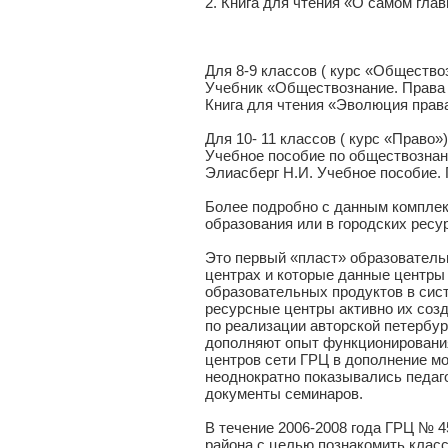
2. Книга для чтения «О самом глав
Для 8-9 классов ( курс «Общество
Учебник «Обществознание. Права 
Книга для чтения «Эволюция права
Для 10- 11 классов ( курс «Право»)
Учебное пособие по обществознан
Элиасберг Н.И. Учебное пособие.
Более подробно с данным комплек
образования или в городских ресу
Это первый «пласт» образователь
центрах и которые данные центры 
образовательных продуктов в сист
ресурсные центры активно их созд
по реализации авторской петербур
дополняют опыт функционировани
центров сети ГРЦ в дополнение м
неоднократно показывались педаго
документы семинаров.
В течение 2006-2008 года ГРЦ № 
района с целью познакомить клас