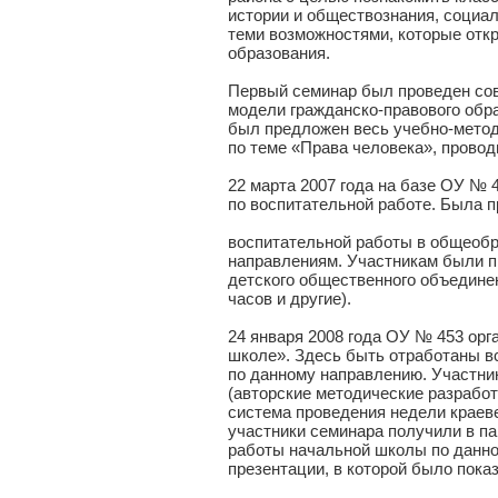
истории и обществознания, социал
теми возможностями, которые отк
образования.
Первый семинар был проведен сов
модели гражданско-правового обра
был предложен весь учебно-метод
по теме «Права человека», прово
22 марта 2007 года на базе ОУ №
по воспитательной работе. Была 
воспитательной работы в общеобр
направлениям. Участникам были 
детского общественного объедине
часов и другие).
24 января 2008 года ОУ № 453 ор
школе». Здесь быть отработаны 
по данному направлению. Участни
(авторские методические разрабо
система проведения недели краев
участники семинара получили в па
работы начальной школы по данно
презентации, в которой было пок