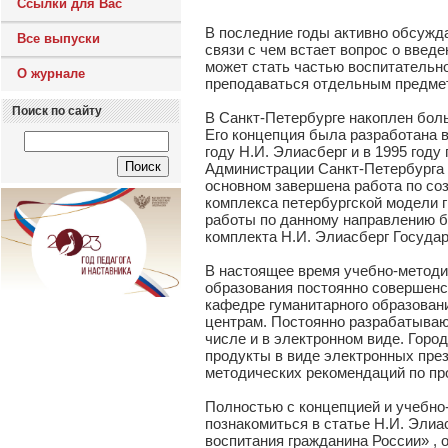
Ссылки для Вас
В последние годы активно обсужд
Все выпуски
связи с чем встает вопрос о введ
может стать частью воспитательн
О журнале
преподаваться отдельным предме
Поиск по сайту
В Санкт-Петербурге накоплен боль
Его концепция была разработана в
году Н.И. Элиасберг и в 1995 год
Администрации Санкт-Петербурга 
основном завершена работа по со
комплекса петербургской модели 
работы по данному направлению б
комплекта Н.И. Элиасберг Госуда
В настоящее время учебно-методи
образования постоянно совершенс
кафедре гуманитарного образован
центрам. Постоянно разрабатываю
числе и в электронном виде. Гор
продукты в виде электронных пре
методических рекомендаций по пр
Полностью с концепцией и учебно
познакомиться в статье Н.И. Элиа
воспитания гражданина России» , 