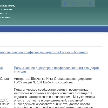
кольного,
зования.
марта
й школе.
чно-практической конференции педагогов России и ближнего
ый
Размышления директора о профессиональном стандарте
учителя
 Ольга
Авторcтво: Шевченко Инга Станиславовна, директор
ГБОУ лицей № 101 Выборгского района
Педагогическое сообщество сегодня воспринимает
некоторые положения профессионального стандарта
педагога настороженно и с опасением. Мы уже имеем
13г.),
опыт, в том числе и отрицательный, связанный
 Отзыв
с внедрением образовательных стандартов нового
ьного
поколения в начальной и основной школе, введением