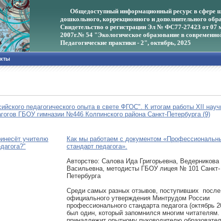
Общедоступный информационный ресурс в сфере ш
дошкольного, коррекционного и дополнительного обра
Свидетельство о регистрации Эл № ФС77-27423 от 07 
2007г.
№ 54 "Экологическое образование в современно
Педагогические практики - 2", октябрь, 2025
акты
ийского педагогического опыта в свете ФГОС". К итогам работы XII нау
агогов ГБОУ гимназии №446 Колпинского района Санкт-Петербурга (9)
ринесёт учителю
Как мы работаем с документом «Профессиональн
дагога?"
стандарт педагога».
Авторcтво: Салова Ида Григорьевна, Ведерникова
Васильевна, методисты ГБОУ лицея № 101 Санкт-
Петербурга
Среди самых разных отзывов, поступивших после
официального утверждения Минтрудом России
профессионального стандарта педагога (октябрь 20
был один, который запомнился многим читателям.
принадлежит опытному руководителю образовател