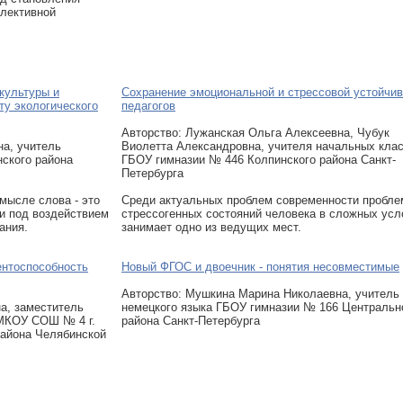
лективной
 культуры и
Сохранение эмоциональной и стрессовой устойчив
ту экологического
педагогов
Авторcтво: Лужанская Ольга Алексеевна, Чубук
на, учитель
Виолетта Александровна, учителя начальных кла
ского района
ГБОУ гимназии № 446 Колпинского района Санкт-
Петербурга
мысле слова - это
Среди актуальных проблем современности пробле
ти под воздействием
стрессогенных состояний человека в сложных усл
ания.
занимает одно из ведущих мест.
ентоспособность
Новый ФГОС и двоечник - понятия несовместимые
Авторcтво: Мушкина Марина Николаевна, учитель
а, заместитель
немецкого языка ГБОУ гимназии № 166 Центральн
 МКОУ СОШ № 4 г.
района Санкт-Петербурга
айона Челябинской