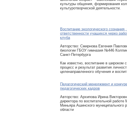
культуры общения, формирования кол
культуротворческой деятельности.
Воспитание экологического сознания,
ответственности учащихся через рабо
клуба
Авторcтво: Смирнова Евгения Павлов
биологии ГБОУ гимназия №446 Колпин
Санкт-Петербурга
Как известно, воспитание в широком с
процесс и результат развития личнос
целенаправленного обучения и воспит
Педагогический менеджмент и конкур
педагогических кадров
Авторcтво: Архипова Ирина Викторовн
директора по воспитательной работе
Миньяра Ашинского муниципального р
области