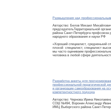
Размышления над профессиональным
Авторcтво: Белов Михаил Михайлови
председательТерриториальной органи
района Санкт-Петербурга профсоюза 
народного образования и науки РФ
«Хороший специалист, средненький сп
плохой специалист, специалист высоко
мы часто оцениваем профессиональн
человека в любой сфере деятельност
Разработка анкеты для прогнозирова
профессиональной педагогической де
и организации самообразования на ос
компетентностного подхода
Авторcтво: Чернова Ирина Николаевн
СОШ №494, Воронин Александр Ивано
ИМЦ Выборгского района Санкт-Петер