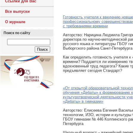
Ссылки для Вас
Все выпуски
Готовность учителя к введению новше
профессиональному совершенствован
О журнале
с требованиями времени
Поиск по сайту
Авторcтво: Нарицина Людмила Григор
директора по научно-методической ра
русского языка и литературы ГБОУ г
Выборгского района Санкт-Петербурга
Как определить готовность учителя к
времени? Поддается ли измерению тв
вдохновенный труд педагога? Какие т
предъявляет сегодня Стандарт?
«От открытой образовательной техно
обучения «Дебаты» к формированию 
культуротворческой деятельности уче
«Дебаты» в гимназии»
Авторcтво: Елисеева Евгения Василь
технологии, ИЗО, истории и культуры
ГБОУ гимназии № 446 Колпинского ра
Петербурга
Школьный возраст – важнейший перио