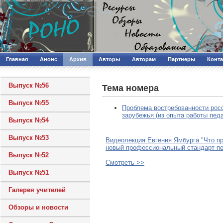
Главная
Анонс
Архив
Авторы
Авторам
Партнеры
Конт
Выпуск №56
Тема номера
Выпуск №55
Проблема востребованности росс
зарубежья (из опыта работы пед
Выпуск №54
Выпуск №53
Видеолекция Евгения Ямбурга "Что п
новый профессиональный стандарт пе
Выпуск №52
Смотреть >>
Выпуск №51
Галерея учителей
Обзоры и новости