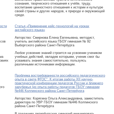
сознания, творческого отношения к учёбе, труду,
воспитание ценностного отношения к истории и культуре
своей страны и других народов, к природе и окружающей
среде.
ости
Статья «Применение кейс-технологий на уроках
английского языка»
Авторcтво: Смирнова Елена Евгеньевна, методист,
ссов
учитель английского языка ГБОУ гимназия № 92
Выборгского района Санкт-Петербурга
Любое усвоение знаний строится на усвоении учеником
ма
учебных действий, овладев которыми, ученик смог бы
овиях
усваивать знания самостоятельно, пользуясь
различными источниками информации.
Проблема востребованности российского педагогического
опыта в свете ФГОС". К итогам работы XII научно-
практической конференции педагогов России и ближнего
ого
зарубежья (из опыта работы педагогов ГБОУ гимназии
№446 Колпинского района Санкт-Петербурга
Авторcтво: Корягина Ольга Александровна, заместитель
директора по УВР ГБОУ гимназии №446 Колпинского
района Санкт-Петербурга
В традициях петербургских гимназий инициировать