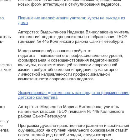
новых форм аттестации и стимулирования педагогов.
во
Повышение квалификации учителя: курсы не выходя из
дома
Авторcтво: Выдрыганова Надежда Вячеславовна учитель
датель
технологии, педагог дополнительного образования ГБОУ
ь-
гимназия № 446 Колпинского района Санкт-Петербурга
Модернизация образования требует от
педагога повышения его профессионального уровня,
формирования и совершенствования педагогической
сского
культуры, соответствующей запросам современной
е, чем
жизни, требует обновления и придания гуманитарно-
личностной направленности профессиональной
компетентности современного педагога.
Экскурсионная деятельность как средство формирования
детского коллектива
ого
Авторcтво: Медведева Марина Витальевна, учитель
начальных классов ГБОУ гимназии № 446 Колпинского
района Санкт-Петербурга
осы у
ие
Программа духовно-нравственного развития и воспитания
сегда
обучающихся на ступени начального образования ставит
.
перед школой ряд целей и задач, среди которых
воспитание нравственных чувств и эстетического