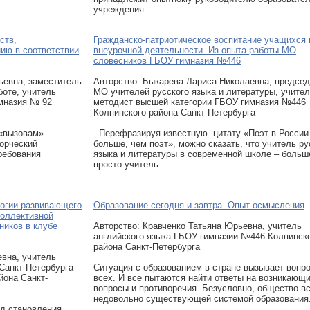
учреждения.
ств,
Гражданско-патриотическое воспитание учащихся 
ию в соответствии
внеурочной деятельности. Из опыта работы МО
словесников ГБОУ гимназия №446
ьевна, заместитель
Авторcтво: Быкарева Лариса Николаевна, предсе
боте, учитель
МО учителей русского языка и литературы, учител
имназия № 92
методист высшей категории ГБОУ гимназия №446
Колпинского района Санкт-Петербурга
 «вызовам»
Перефразируя известную цитату «Поэт в России
орческий
больше, чем поэт», можно сказать, что учитель ру
ребования
языка и литературы в современной школе – больш
просто учитель.
логии развивающего
Образование сегодня и завтра. Опыт осмысления
коллективной
ников в клубе
Авторcтво: Кравченко Татьяна Юрьевна, учитель
английского языка ГБОУ гимназии №446 Колпинск
района Санкт-Петербурга
евна, учитель
 Санкт-Петербурга
Ситуация с образованием в стране вызывает вопр
йона Санкт-
всех. И все пытаются найти ответы на возникающ
вопросы и противоречия. Безусловно, общество в
недовольно существующей системой образования
д становления