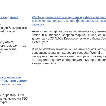
 стандартом
Webfolio учителя как инструмент профессионально
развития при переходе на про-фессиональный ста
ч,
педагога
зации Выборгского
работников
Авторcтво: Гусарова Елена Валентиновна, учител
начальных классов, Зверева Марина Геннадьевна,
директор ГБОУ №509 Красносельского района Сан
ециалист,
Петербурга
го класса», - так
ые качества
В идее Webfolio заключены большие возможности
и
совершенствования кадрового ресурса. Webfolio 
инструмент управления качеством развития кадро
потенциала в целом и индивидуальным прогрессо
каждого учителя.
ния успешности
ятельности учителя
нове системно-
а, директор ГБОУ
вич, методист ГБУ
бурга