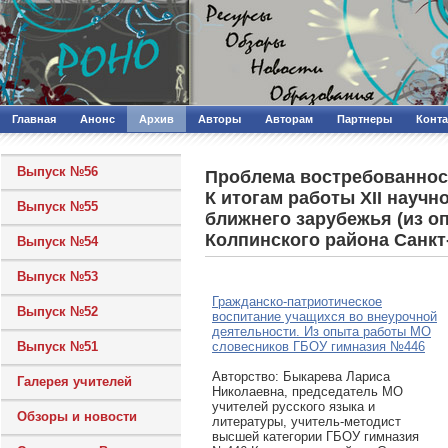
Главная
Анонс
Архив
Авторы
Авторам
Партнеры
Конт
Выпуск №56
Проблема востребованност
К итогам работы XII науч
Выпуск №55
ближнего зарубежья (из о
Колпинского района Санкт
Выпуск №54
Выпуск №53
Гражданско-патриотическое
Выпуск №52
воспитание учащихся во внеурочной
деятельности. Из опыта работы МО
Выпуск №51
словесников ГБОУ гимназия №446
Авторcтво: Быкарева Лариса
Галерея учителей
Николаевна, председатель МО
учителей русского языка и
Обзоры и новости
литературы, учитель-методист
высшей категории ГБОУ гимназия