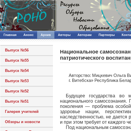
Главная
Анонс
Архив
Авторы
Авторам
Партнеры
Конт
Выпуск №56
Национальное самосознани
патриотического воспитан
Выпуск №55
Выпуск №54
Авторcтво: Мицкевич Ольга В
г. Витебска» Республика Бела
Выпуск №53
Выпуск №52
Будущее государства во 
национального самосознания. 
Выпуск №51
поколения — проблема особой 
здоровье нации, перспекти
Галерея учителей
наследственностью, не дается 
Обзоры и новости
и при этом требует от каждого 
Под национальным самосозна