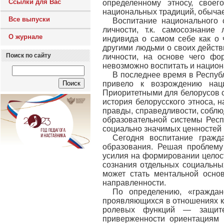
Ссылки для Вас
определенному этносу, свое
национальных традиций, обычае
Все выпуски
Воспитание национального 
личности, т.к. самосознание
О журнале
индивида о самом себе как о
другими людьми о своих действи
Поиск по сайту
личности, на основе чего фо
невозможно воспитать и национа
В последнее время в Респуб
привело к возрождению наци
Приоритетными для белорусов ст
история белорусского этноса, 
правды, справедливости, соблю
образовательной системы Рес
социально значимых ценностей к
Сегодня воспитание гражд
образования. Решая проблему
усилия на формировании целос
сознания отдельных социальных
может стать ментальной осно
направленности.
По определению, «граждан
проявляющихся в отношениях к
ролевых функций — защите
приверженности ориентациям