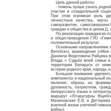
Цель данной работы:
- помочь лучше узнать родной
участие в созидательной соци
При этом огромная роль уде
личностные качества, черты
саморазвитие, самосовершенс
граждан и общества в целом.[1, c
По реализации гражданско-па
и обществоведения ГУО «Гимн
положительный результат.
Основными направлениями яв
Витебск»), краеведение («Моя
Даниила Федотовича Райцева в
Влада « Судьба моей семьи в
территории Беларуси от неме
истории родного края, народа, 
Большое внимание уделяетс
компоненты и национальный кол
явления, образы на формиро
духовность, патриотизм, гражд
белорусского языка и литерату
маршрут «Літаратурны Віцебск
Малиновская Е.В. и Дегтерева
военной жизни учителей гимназ
войны).