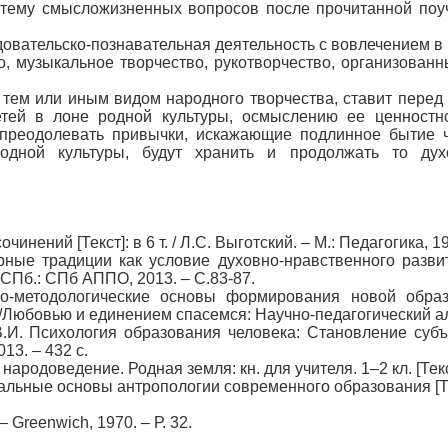
тему смысложизненных вопросов после прочитанной поучи
довательско-познавательная деятельность с вовлечением в 
о, музыкальное творчество, рукотворчество, организованн
 тем или иным видом народного творчества, ставит перед 
етей в лоне родной культуры, осмыслению ее ценностн
преодолевать привычки, искажающие подлинное бытие че
одной культуры, будут хранить и продолжать то дух
инений [Текст]: в 6 т. / Л.С. Выготский. – М.: Педагогика, 1984
урные традиции как условие духовно-нравственного развит
СПб.: СПб АППО, 2013. – С.83-87.
ико-методологические основы формирования новой образ
//Любовью и единением спасемся: Научно-педагогический аль
.И. Психология образования человека: Становление субъе
13. – 432 с.
ародоведение. Родная земля: кн. для учителя. 1–2 кл. [Текс
альные основы антропологии современного образования [Текс
 – Greenwich, 1970. – Р. 32.