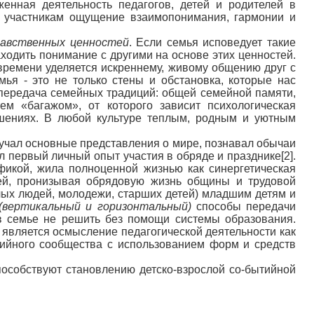
женная деятельность педагогов, детей и родителей в
 участникам ощущение взаимопонимания, гармонии и
авственных ценностей
. Если семья исповедует такие
находить понимание с другими на основе этих ценностей.
 времени уделяется искреннему, живому общению друг с
ья - это не только стены и обстановка, которые нас
передача семейных традиций: общей семейной памяти,
ем «багажом», от которого зависит психологическая
ошениях. В любой культуре теплым, родным и уютным
олучал основные представления о мире, познавал обычаи
 первый личный опыт участия в обряде и празднике[2].
фикой, жила полноценной жизнью как синергетическая
ей, пронизывая обрядовую жизнь общины и трудовой
лых людей, молодежи, старших детей) младшим детям и
(вертикальный и горизонтальный)
способы передачи
в семье не решить без помощи системы образования.
 является осмысление педагогической деятельности как
ийного сообщества с использованием форм и средств
особствуют становлению детско-взрослой со-бытийной