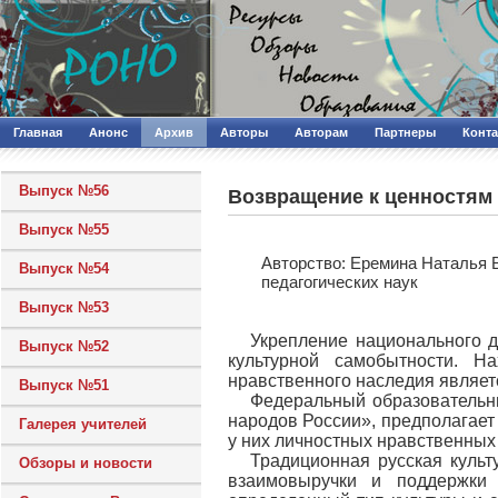
Главная
Анонс
Архив
Авторы
Авторам
Партнеры
Конт
Выпуск №56
Возвращение к ценностям
Выпуск №55
Авторcтво: Еремина Наталья 
Выпуск №54
педагогических наук
Выпуск №53
Укрепление национального д
Выпуск №52
культурной самобытности. 
нравственного наследия являет
Выпуск №51
Федеральный образовательны
народов России», предполагает
Галерея учителей
у них личностных нравственных 
Традиционная русская культ
Обзоры и новости
взаимовыручки и поддержки 