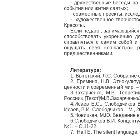
· дружественные беседы на 
события или жития святых;
· совместные проекты, иссле
· художественное творчеств
Красоты.
Если педагог, занимающийся
способствовать укоренению д
справляться с самим собой и 
ощущать себя «со-частью» р
предшественниками.
Литература:
1. Выготский, Л.С. Собрание соч
2. Еремина, Н.В. Этнокульт
ценности и современный мир. – 
3.Захарченко, М.В. Теорет
России» [Текст]/М.В.Захарченко
4.Исаев Е.С., Слободчиков В
Исаев, В.И. Слободчиков.– М., 20
5.Новицкая, М.Ю. Введение в н
6.Слободчиков В.И. Концепту
№1. – С.11-22.
7. Hall E. The silent language.