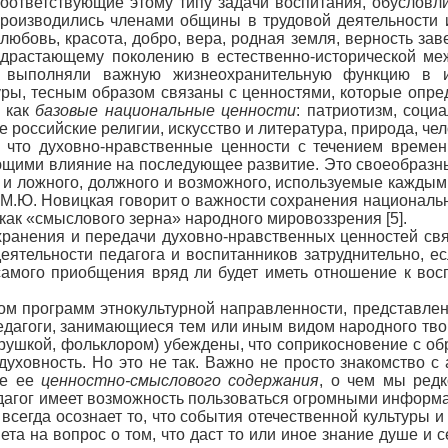
соответствующие этому типу задачи воспитания, обуслов
роизводились членами общины в трудовой деятельности 
 любовь, красота, добро, вера, родная земля, верность зав
подрастающему поколению в естественно-исторической м
выполняли важную жизнеохранительную функцию в ис
уры, тесным образом связаны с ценностями, которые опре
и как
базовые национальные ценности
: патриотизм, соци
е российские религии, искусство и литература, природа, че
 что духовно-нравственные ценности с течением време
щими влияние на последующее развитие. Это своеобразный
 и ложного, должного и возможного, используемые каждым
). М.Ю. Новицкая говорит о важности сохранения национал
как «смыслового зерна» народного мировоззрения [5].
хранения и передачи духовно-нравственных ценностей свя
еятельности педагога и воспитанников затруднительно, ес
амого приобщения вряд ли будет иметь отношение к вос
том программ этнокультурной направленности, представлен
педагоги, занимающиеся тем или иным видом народного тво
рушкой, фольклором) убеждены, что соприкосновение с об
духовность. Но это не так. Важно не просто знакомство 
ие ее
ценностно-смыслового содержания
, о чем мы ред
дагог имеет возможность пользоваться огромными информ
 всегда осознает то, что события отечественной культуры 
ета на вопрос о том, что даст то или иное знание душе и