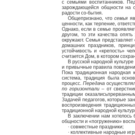
с семьями воспитанников. Пед
зарождающейся общности на о
радости со-бытия.
Общепризнано, что
семья
яв
ценности, как терпение, ответс
Однако, если в семье проявляе
другом, то эти качества опят
окружают. Семья представляет
домашних праздников, принци
устойчивость и «крепость» ч
считается Дом, в котором сохр
В русской народной культуре
и привычные правила поведения
Пока традиционная народная к
система, традиция была осно
процесс.
Передача
осуществля
по горизонтали
– от сверстни
традиции оказалисьпрерванны
Задачей педагогов, которые за
воспроизведения традиционных
традиционной народной культур
В заключении нам хотелось 
общности и «погружению» восп
· совместные праздники;
· коллективные народные игр