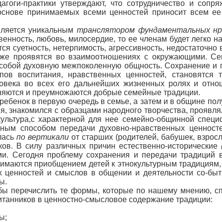
агоги-практики утверждают, что сотрудничество и сопря
снове принимаемых всеми ценностей приносит всем ее
ляется уникальным
транслятором фундаментальных нр
твенность, любовь, милосердие, то ее членам будет легко 
тся суетность, нетерпимость, агрессивность, недостаточно
ь же проявятся во взаимоотношениях с окружающими. Сем
 собой духовную межпоколенную общность. Сохранение и 
пов воспитания, нравственных ценностей, становятся т
еловека во всех его дальнейших жизненных ролях и отн
аняются и преумножаются добрые семейные традиции.
 ребенок в первую очередь в семье, а затем и в общине п
, знакомился с образцами народного творчества, проявлял
ультура,с характерной для нее семейно-общинной специ
вным способом передачи духовно-нравственных ценност
лась
по вертикали
от старших (родителей, бабушек, взрос
ков. В силу различных причин естественно-исторические
ми. Сегодня проблему сохранения и передачи традиций 
нимаются приобщением детей к этнокультурным традициям,
 ценностей и смыслов в общении и деятельности со-быт
ы.
бы перечислить те формы, которые по нашему мнению, сп
итанников в ценностно-смысловое содержание традиции:
ы;