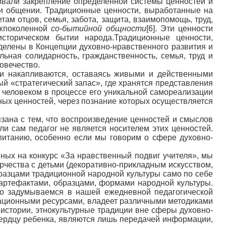
ливали закрепление определенной системы ценностей и
и общении. Традиционные ценности, выработанные на
етам отцов, семья, забота, защита, взаимопомощь, труд,
ежпоколенной
со-бытийной общности
[6]. Эти ценности
торическом бытии народа.Традиционные ценности,
делены в Концепции духовно-нравственного развития и
альная солидарность, гражданственность, семья, труд и
ловечество.
ни накапливаются, оставаясь живыми и действенными
 «стратегический запас», где хранятся представления
 человеком в процессе его уникальной самореализации
ьных ценностей, через познание которых осуществляется
зана с тем, что воспроизведение ценностей и смыслов
ли сам педагог не является носителем этих ценностей.
питанию, особенно если мы говорим о сфере духовно-
ных на конкурс «За нравственный подвиг учителя», мы
рчества с детьми (декоративно-прикладным искусством,
разцами традиционной народной культуры само по себе
с артефактами, образцами, формами народной культуры.
ко задумываемся в нашей ежедневной педагогической
ационными ресурсами, владеет различными методиками
и истории, этнокультурные традиции вне сферы духовно-
 сердцу ребенка, являются лишь передачей информации,