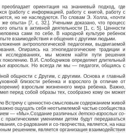
 преобладает ориентация на знаниевый подход, где
ся (работу с информацией, работу с книгой, работу с
аются, но не наследуются. По словам Э. Холла, «почти
же опыта» [7, с. 32.]. Учеными доказано, что процесс
о опыта в активной деятельности [1, с. 5]. Ценности
человека сами по себе. В народной культуре ребенок
 опыте взаимодействия и общения с другими людьми.
оложения антропологической педагогики, выдвигаемой
ания. Опираясь на этнопедагогические традиции и
их исследованиях, мы можем найти пути решения
 поколению. В.И. Слободчиков определяет длительный
ых взрослых.
Но всегда ли мы — педагоги, общаясь с
йной общности с Другим, с другими. Основа и главный
ховной близости ребенка и взрослого (в отличие от
творении) взрослым жизненного мира ребенка. Важно,
мел перед собой образы тех, сообразно кому он может
ую Встречу с ценностно-смысловым содержанием живой
нь важно ощущать себя неотъемлемой частью сообщества
лением — «Мы».Создание различных
детско-взрослых со-
 с практическими умениями детям будут передаваться
вания, со-радования и со-творчества, является, на наш
ажным решением, является организация взаимодействия