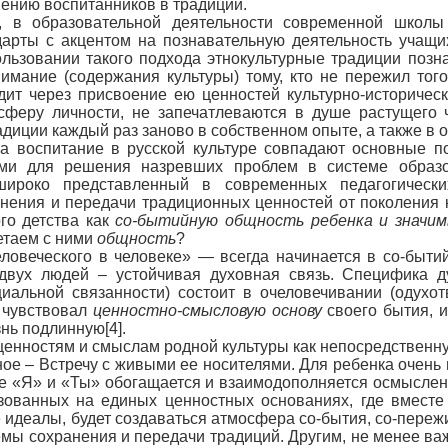
ению воспитанников в традиции.
, в образовательной деятельности современной школы
арты с акцентом на познавательную деятельность учащих
спользовании такого подхода этнокультурные традиции позн
мание (содержания культуры) тому, кто не пережил того 
т через присвоение ею ценностей культурно-историческог
сферу личности, не запечатлеваются в душе растущего 
адиции каждый раз заново в собственном опыте, а также в
а воспитание в русской культуре совпадают основные п
ми для решения назревших проблем в системе образов
широко представленный в современных педагогическ
ения и передачи традиционных ценностей от поколения к
го детства как
со-бытийную общность ребенка и значим
етаем с ними
общность
?
ловеческого в человеке» — всегда начинается в со-быти
двух людей – устойчивая духовная связь. Специфика ду
циальной связанности) состоит в очеловечивании (одухо
 чувствовал
ценностно-смысловую основу
своего бытия, и
нь подлинную[4].
енностям и смыслам родной культуры как непосредственн
вное – Встречу с живыми ее носителями. Для ребенка оче
ание «Я» и «Ты» обогащается и взаимодополняется осмыс
изованных на единых ценностных основаниях, где вместе
идеалы, будет создаваться атмосфера со-бытия, со-пережи
мы сохранения и передачи традиций. Другим, не менее в