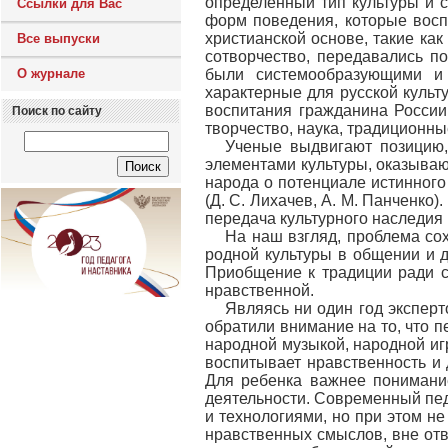
определенный тип культуры и 
Ссылки для Вас
форм поведения, которые восп
христианской основе, такие как
Все выпуски
сотворчество, передавались 
О журнале
были системообразующими и 
характерные для русской культ
воспитания гражданина Росси
Поиск по сайту
творчество, наука, традиционны
Ученые выдвигают позицию,
элементами культуры, оказываю
народа о потенциале истинного
(Д. С. Лихачев, А. М. Панченко
передача культурного наследия 
На наш взгляд, проблема со
родной культуры в общении и д
Приобщение к традиции ради с
нравственной.
Являясь ни один год экспер
обратили внимание на то, что 
народной музыкой, народной иг
воспитывает нравственность и 
Для ребенка важнее пониман
деятельности. Современный пе
и технологиями, но при этом не
нравственных смыслов, вне отв