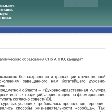
кольного,
зования.
марта
й школе.
агогического образования СПб АППО, кандидат
возможно без сохранения и трансляции отечественной
околениям завещанного нам богатейшего духовно-
оле.
редметной области – «Духовно-нравственная культура
 религиозных традиций, а ориентацию на формирование
пать согласно совести)[3].
 суровых условиях требовалось проявление терпения,
вались способы жизнедеятельности «сообща». Так,