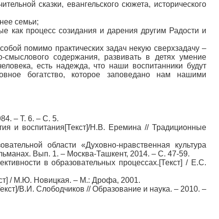
тельной сказки, евангельского сюжета, исторического
нее семьи;
ые как процесс созидания и дарения другим Радости и
собой помимо практических задач некую сверхзадачу –
о-смыслового содержания, развивать в детях умение
ловека, есть надежда, что наши воспитанники будут
овное богатство, которое заповедано нам нашими
. – Т. 6. – С. 5.
ия и воспитания[Текст]/Н.В. Еремина // Традиционные
овательной области «Духовно-нравственная культура
манах. Вып. 1. – Москва-Ташкент, 2014. – С. 47-59.
ктивности в образовательных процессах.[Текст] / Е.С.
т] / М.Ю. Новицкая. – М.: Дрофа, 2001.
т]/В.И. Слободчиков // Образование и наука. – 2010. –