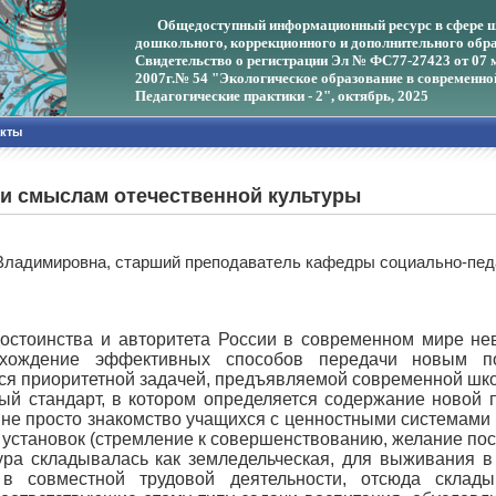
Общедоступный информационный ресурс в сфере ш
дошкольного, коррекционного и дополнительного обра
Свидетельство о регистрации Эл № ФС77-27423 от 07 
2007г.
№ 54 "Экологическое образование в современно
Педагогические практики - 2", октябрь, 2025
акты
 и смыслам отечественной культуры
Владимировна, старший преподаватель кафедры социально-пед
остоинства и авторитета России в современном мире не
Нахождение эффективных способов передачи новым п
ся приоритетной задачей, предъявляемой современной шк
й стандарт, в котором определяется содержание новой п
 не просто знакомство учащихся с ценностными системами
установок (стремление к совершенствованию, желание посту
ура складывалась как земледельческая, для выживания в
в совместной трудовой деятельности, отсюда склады