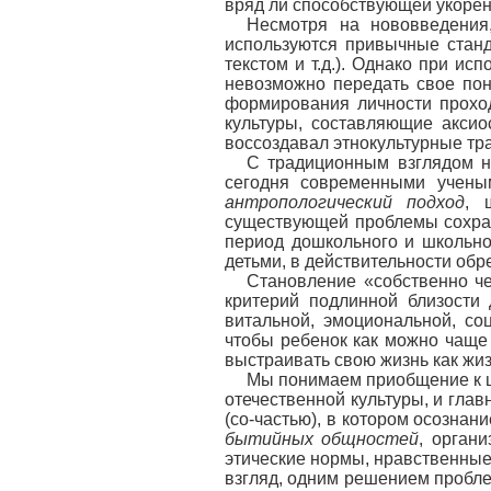
вряд ли способствующей укорен
Несмотря на нововведения
используются привычные станд
текстом и т.д.). Однако при и
невозможно передать свое пони
формирования личности проходи
культуры, составляющие аксио
воссоздавал этнокультурные тр
С традиционным взглядом н
сегодня современными учены
антропологический подход
, 
существующей проблемы сохран
период дошкольного и школьно
детьми, в действительности обр
Становление «собственно че
критерий подлинной близости 
витальной, эмоциональной, со
чтобы ребенок как можно чаще
выстраивать свою жизнь как жиз
Мы понимаем приобщение к ц
отечественной культуры, и гла
(со-частью), в котором осозн
бытийных общностей
, орган
этические нормы, нравственные 
взгляд, одним решением пробле