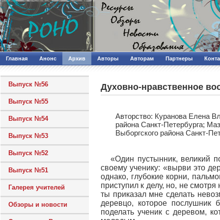
Главная
Анонс
Архив
Авторы
Авторам
Партнеры
Конт
Выпуск №56
Духовно-нравственное вос
Выпуск №55
Авторcтво: Куранова Елена В
Выпуск №54
района Санкт-Петербурга; Ма
Выборгского района Санкт-Пет
Выпуск №53
Выпуск №52
«Один пустынник, великий п
своему ученику: «вырви это де
Выпуск №51
однако, глубокие корни, пальм
приступил к делу, но, не смотря
Галерея учителей
ты приказал мне сделать невоз
деревцо, которое послушник б
Обзоры и новости
поделать ученик с деревом, ко