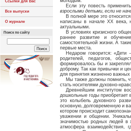
молодым.
Ссылки для Вас
Если эту повесть применить
взрослыми детьми, если не нач
Все выпуски
В полной мере это относится
написаны в начале ХХ века, 
О журнале
актуальными.
В условиях кризисного обще
Поиск по сайту
раннее развитие и обучени
самостоятельной жизни. А таки
первые места.
Недаром говорится: «Дети –
родителей, педагогов, обще
формировалось бы и закреплял
доброму. Так как привычки и ц
для принятия жизненно важных
Мы также должны помнить, ч
стать носителями духовно-нравс
Древнейшим институтом вос
дошкольные годы приобретает в
это колыбель духовного разв
основную, долговременную и ва
котором происходит самопознан
уважении и общении. Уникальн
значимостью родных людей в 
атмосфера взаимодействия, г