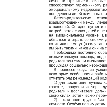
личности. Принятие и любовь с
способствуют гармоничному ра
эмоциональному недоразвитию
поведением детей влияет на ст
Детско-родительские от
взаимоотношений между членам
отношений. Сегодня пугает и 
потребностей своих детей и н
на эмоциональном уровне. Вз
общаться и играть со своими д
хотят или не могут (в силу заня
им быть такими, каковы они на 
Необходимо постоянно обра
незначительную помощь, подч
родители тем самым вызывают п
пробуждая социально необходим
В процессе создания услов
некоторые особенности работы
отметить ряд рекомендаций роди
1) для воспитания лучших к
красоте, пропуская их через д
родители и воспитатели должн
своих силах, эстетических пере
2) воспитание трудолюбия 
личности. Особую пользу детям 