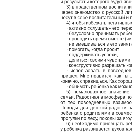
и результаты которого будут явн
3) в нравственном воспитани
через знакомство с русской ли
несут в себе воспитательный и 
4) чтобы избежать негативны
· активно «слушать» его пер
· безусловно принимать ребе
· проводить время вместе (чит
· не вмешиваться в его занят
· помогать, когда просит,
· поддерживать успехи,
· делиться своими чувствами 
· конструктивно разрешать к
· использовать в повседне
пришел. Мне нравится, как ты..
конечно, справишься. Как хорош
· обнимать ребенка как можн
5) немаловажное значение 
семьи. Радостная атмосфера поб
от тех повседневных взаимоо
Поводы для детской радости р
ребенка с родителями в совмес
прогулки по лесу, походы за яг
6) необходимо приобщать реб
у ребенка развивается духовная