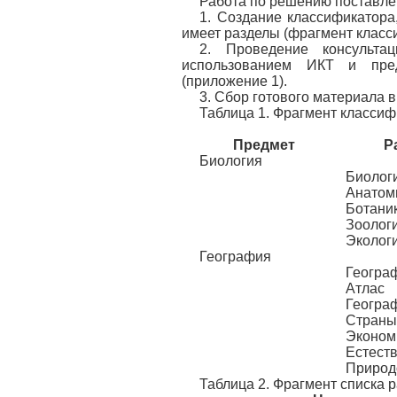
Работа по решению поставле
1. Создание классификатора
имеет разделы (фрагмент класс
2. Проведение консульт
использованием ИКТ и пре
(приложение 1).
3. Сбор готового материала в
Таблица 1. Фрагмент класси
Предмет
Р
Биология
Биолог
Анатом
Ботани
Зоолог
Эколог
География
Геогра
Атлас
Геогра
Страны
Эконом
Естест
Природ
Таблица 2. Фрагмент списка 