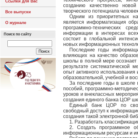
Ссылки для Вас
созданию качественно ново
творческого потенциала человек
Все выпуски
Одним из приоритетных на
является информатизация обр
О журнале
программно-технических сре
информации в интересах всех
Поиск по сайту
состоит в глобальной интенси
новых информационных техноло
Последние годы информаци
влияющих на качество образов
школы в полной мере осознает 
результате систематической 
опыт активного использования
образовательной, учебной и вос
За последние годы в школе 
пособий, программно-методичес
уроков и внеклассных мероприя
создания единого банка ЦОР шко
Единый банк ЦОР по свое
свободный доступ к информацио
создания такой электронной би
1. Разработать классификаци
2. Создать программное о
информационным ресурсам и име