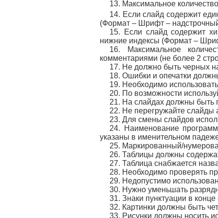
13. Максимальное количество 
14. Если слайд содержит ед
(Формат – Шрифт – надстрочны
15. Если слайд содержит хи
нижние индексы (Формат – Шри
16. Максимальное количе
комментариями (не более 2 стро
17. Не должно быть черных н
18. Ошибки и опечатки должн
19. Необходимо использовать
20. По возможности использу
21. На слайдах должны быть 
22. Не перегружайте слайд
23. Для смены слайдов испол
24. Наименование программ,
указаны в именительном падеже (
25. Маркированный/нумерова
26. Таблицы должны содержа
27. Таблица снабжается назв
28. Необходимо проверять пр
29. Недопустимо использова
30. Нужно уменьшать разрядно
31. Знаки пунктуации в конц
32. Картинки должны быть че
33. Рисунки должны носить и