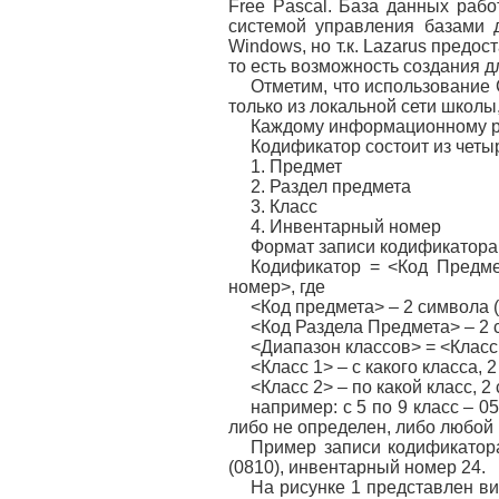
Free Pascal. База данных рабо
системой управления базами 
Windows, но т.к. Lazarus пред
то есть возможность создания дл
Отметим, что использование 
только из локальной сети школы,
Каждому информационному ре
Кодификатор состоит из четы
1. Предмет
2. Раздел предмета
3. Класс
4. Инвентарный номер
Формат записи кодификатора
Кодификатор = <Код Предме
номер>, где
<Код предмета> – 2 символа (
<Код Раздела Предмета> – 2 
<Диапазон классов> = <Класс
<Класс 1> – с какого класса, 
<Класс 2> – по какой класс, 2
например: с 5 по 9 класс – 05
либо не определен, либо любой 
Пример записи кодификатора:
(0810), инвентарный номер 24.
На рисунке 1 представлен ви