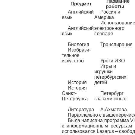
Название
Предмет
работы
Английский
Россия и
язык
Америка
Использовани
Английский
электронного
язык
словаря
Биология
Транспирация
Изобрази-
тельное
искусство
Уроки ИЗО
Игры и
игрушки
петербургских
История
детей
История
Санкт-
Петербург
Петербурга
глазами юных
Литература
А.Ахматова
Параллельно с вышеперечисл
Была написана программа Vir
к информационным ресурсам 
использовался Lazarus – свобо