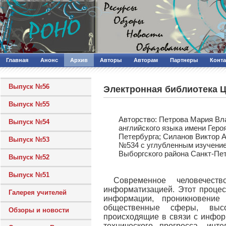
Главная
Анонс
Архив
Авторы
Авторам
Партнеры
Конт
Выпуск №56
Электронная библиотека
Выпуск №55
Авторcтво: Петрова Мария Вл
Выпуск №54
английского языка имени Геро
Петербурга; Силанов Виктор 
Выпуск №53
№534 с углубленным изучение
Выборгского района Санкт-Пе
Выпуск №52
Выпуск №51
Современное человечест
информатизацией. Этот процес
Галерея учителей
информации, проникновение
общественные сферы, высо
Обзоры и новости
происходящие в связи с инфор
технического прогресса, инт