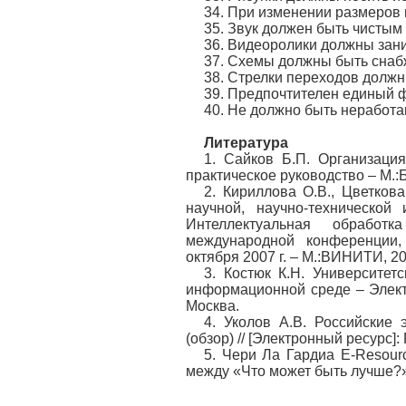
34. При изменении размеров
35. Звук должен быть чистым
36. Видеоролики должны зани
37. Схемы должны быть снабж
38. Стрелки переходов долж
39. Предпочтителен единый 
40. Не должно быть неработ
Литература
1. Сайков Б.П. Организаци
практическое руководство – М.
2. Кириллова О.В., Цветков
научной, научно-технической
Интеллектуальная обработ
международной конференции
октября 2007 г. – М.:ВИНИТИ, 200
3. Костюк К.Н. Университет
информационной среде – Элект
Москва.
4. Уколов А.В. Российские 
(обзор) // [Электронный ресурс]: 
5. Чери Ла Гардиа E-Resourc
между «Что может быть лучше?» 