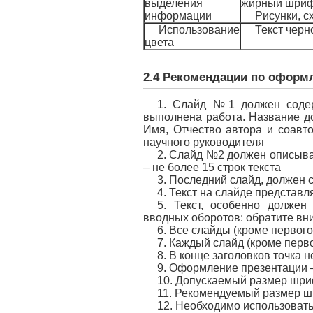
выделения
жирный шрифт
информации
Рисунки, 
Использование
Текст черн
цвета
2.4 Рекомендации по оформл
1. Слайд №1 должен содер
выполнена работа. Название до
Имя, Отчество автора и соавто
научного руководителя
2. Слайд №2 должен описыва
– не более 15 строк текста
3. Последний слайд, должен
4. Текст на слайде представ
5. Текст, особенно должен
вводных оборотов: обратите вним
6. Все слайды (кроме первог
7. Каждый слайд (кроме перво
8. В конце заголовков точка н
9. Оформление презентации –
10. Допускаемый размер шриф
11. Рекомендуемый размер ш
12. Необходимо использоват