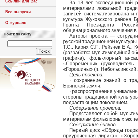
Ссылки для Вас
За 18 лет экспедиционной р
материалами локальной тради
Все выпуски
записей систематизирована и 
культура Жуковского района Б
О журнале
Гранта Президента Росси
общенационального значения в о
Поиск по сайту
Авторы проекта — сотрудни
русской традиционной культуры 
Т.С., Карих С.Г., Рейзнек Е.А.,
(разработка мультимедийной обо
графика), фольклорный анс
«Современник (руководитель
«Горошины» (п. Небольсинский Ж
Цель проекта:
· сохранение знаний о тра
Брянской земли,
· распространение уникальн
стороны традиционной культуры
подрастающим поколением.
Содержание проекта.
Представляет собой мультим
материалам фольклорных экспед
Содержание дисков.
Первый диск «Обряды годово
приуроченная лирика», «Хоро