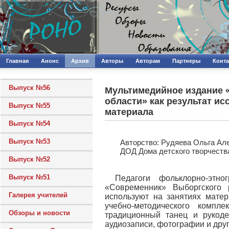
Главная
Анонс
Архив
Авторы
Авторам
Партнеры
Конт
Выпуск №56
Мультимедийное издание 
области» как результат и
Выпуск №55
материала
Выпуск №54
Выпуск №53
Авторcтво: Рудяева Ольга Ал
ДОД Дома детского творчеств
Выпуск №52
Выпуск №51
Педагоги фольклорно-этн
«Современник» Выборгского 
Галерея учителей
используют на занятиях мате
учебно-методического компл
Обзоры и новости
традиционный танец и рукоде
аудиозаписи, фотографии и дру