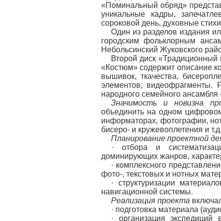
«Поминальный обряд» предста
уникальные кадры, запечат
сороковой день, духовные стихи
Один из разделов издания и
городским фольклорным ансам
Небольсинский Жуковского райо
Второй диск «Традиционный к
«Костюм» содержит описание ко
вышивок, ткачества, бисеропл
элементов, видеофрагменты. 
народного семейного ансамбля 
Значимость и новизна п
объединить на одном цифровом
информаторах, фотографии, нот
бисеро- и кружевоплетения и т.д
Планирование проектной д
· отбора и систематиза
доминирующих жанров, характе
· комплексного представлени
фото-, текстовых и нотных мате
· структуризации материал
навигационной системы.
Реализация проекта
включал
· подготовка материала (ауди
· организация экспедиций