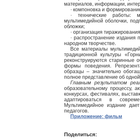
материалов, информации, интерв
· компоновка и формировани
· технические работы: м
мультимедийной оболочки, подг
обложки;
· организация тиражировани
· распространение издания 
народном творчестве.
Все материалы мультимедий
традиционной культуры «Гор
реконструируются старинные о
формы поведения. Репрезент
образцы – значительно обога
полное представление об одной
Главным результатом ре
образовательному процессу, а
конкурсах, фестивалях, выстав
адаптироваться в совреме
Мультимедийное издание дает
педагогов.
Приложение: фильм
Поделиться: