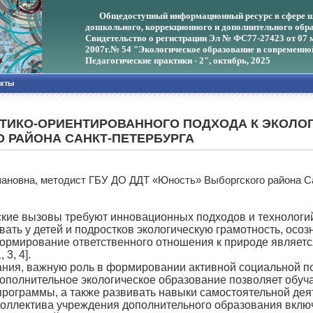
Общедоступный информационный ресурс в сфере ш
дошкольного, коррекционного и дополнительного обра
Свидетельство о регистрации Эл № ФС77-27423 от 07 
2007г.
№ 54 "Экологическое образование в современно
Педагогические практики - 2", октябрь, 2025
акты
ТИКО-ОРИЕНТИРОВАННОГО ПОДХОДА К ЭКОЛОГ
 РАЙОНА САНКТ-ПЕТЕРБУРГА
пановна, методист ГБУ ДО ДДТ «Юность» Выборгского района С
вызовы требуют инновационных подходов и технологий в 
ать у детей и подростков экологическую грамотность, осо
формирование ответственного отношения к природе являет
3, 4].
, важную роль в формировании активной социальной поз
ополнительное экологическое образование позволяет обуч
рограммы, а также развивать навыки самостоятельной деят
лектива учреждения дополнительного образования включ