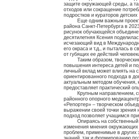
защите окружающей среды, а та
отходов или сокращение потреб
подростков и кураторов детских
Еще одним важным проектом
района Санкт-Петербурга в 2023
рисунок обучающейся объединен
десятилетняя Ксения поделилась
исчезающий вид в Международну
его окраса и т.д., и пыталась в
от губящих ее действий человек
Таким образом, творческие 
повышения интереса детей и по
личный вклад может влиять на 
ориентированного подхода в до
актуальным методом обучения, 
предоставляет практический оп
Крупным направлением, связ
районного опорного медиацентр
«Репортер» – творческом объед
выражении своей точки зрения 
подход позволяет учащимся при
Опираясь на собственный оп
изменения мнения окружающих о
проблем, применимые в других 
знаний, так и формированию по