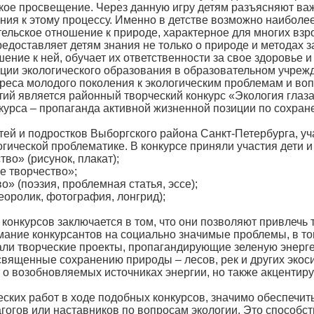
кое просвещение. Через данную игру детям разъясняют ва
ния к этому процессу. Именно в детстве возможно наибол
тельское отношение к природе, характерное для многих вз
редоставляет детям знания не только о природе и методах
ние к ней, обучает их ответственности за свое здоровье 
ации экологического образования в образовательном учреж
реса молодого поколения к экологическим проблемам и во
 является районный творческий конкурс «Экология глаза
нкурса – пропаганда активной жизненной позиции по сохра
 и подростков Выборгского района Санкт-Петербурга, уча
гической проблематике. В конкурсе приняли участия дети и 
о» (рисунок, плакат);
 творчество»;
 (поэзия, проблемная статья, эссе);
ролик, фотография, лонгрид);
курсов заключается в том, что они позволяют привлечь тв
ние конкурсантов на социально значимые проблемы, в том
али творческие проекты, пропагандирующие зеленую энерге
священные сохранению природы – лесов, рек и других экос
о возобновляемых источниках энергии, но также акцентир
их работ в ходе подобных конкурсов, значимо обеспечит
гогов или наставников по вопросам экологии. Это способ