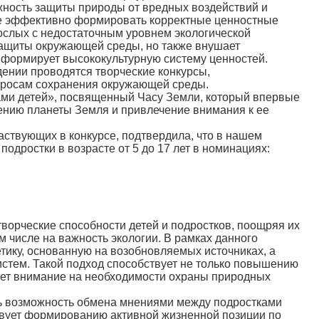
жность защиты природы от вредных воздействий и
ее эффективно формировать корректные ценностные
рослых с недостаточным уровнем экологической
 защиты окружающей среды, но также внушает
и формирует высококультурную систему ценностей.
дении проводятся творческие конкурсы,
просам сохранения окружающей среды.
ми детей», посвященный Часу Земли, который впервые
нению планеты Земля и привлечение внимания к ее
ствующих в конкурсе, подтвердила, что в нашем
подростки в возрасте от 5 до 17 лет в номинациях:
орческие способности детей и подростков, поощряя их
 числе на важность экологии. В рамках данного
тику, основанную на возобновляемых источниках, а
истем. Такой подход способствует не только повышению
ует внимание на необходимости охраны природных
ь возможность обмена мнениями между подростками
ствует формированию активной жизненной позиции по