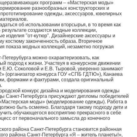
 общеразвивающих программ – «Мастерская моды»
формирование разнообразных конструкторских и
 прототипирование одежды, аксессуаров, ювелирных
 материалов.
даться об использовании вторсырья, в то время как
В результате создаются модные коллекции,
 изделия "от-кутюр". Дизайнерские аксессуары и
у костюму законченность образа. Вторичное
мя показа модных коллекций, незаметно погружая
етерубурга можно охарактеризовать, как
ый подход к жизни. Участвуя в конкурсном движении
Е.Ю. Соколовой и Е.В. Тыровой, уверенно занимают
» (организатор конкурса ГОУ «СПБ ГДТЮ»), Канаева
ми, формами и фактурами, создала оригинальный
.
ородской конкурс дизайна и моделирования одежды
жды Санкт-Петербурга присуждают дипломы победителей
 «Мастерская моды» (моделирование одежды). Работа в
должно быть осмеяно. Благодаря такому подходу дети и
аучить обучающегося восприятию прекрасного в себе
оцесс от первоначального замысла до конечного
ого района Санкт-Петербурга становится районная
ого района Санкт-Петербурга «Я – житель планеты!»,