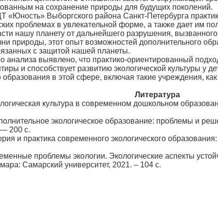
рованным на сохранение природы для будущих поколений.
Юность» Выборгского района Санкт-Петербурга практико
ских проблемах в увлекательной форме, а также дает им п
асти нашу планету от дальнейшего разрушения, вызванного
зни природы, этот опыт возможностей дополнительного об
язанных с защитой нашей планеты.
анализа выявлено, что практико-ориентированный подход
ры и способствует развитию экологической культуры у дет
 образования в этой сфере, включая такие учреждения, ка
Литература
еская культура в современном дошкольном образовании:
ельное экологическое образование: проблемы и решения
— 200 c.
 практика современного экологического образования: мо
ые проблемы экологии. Экологические аспекты устойчивог
мара: Самарский университет, 2021. – 104 с.