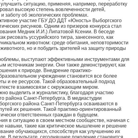
 улучшить ситуацию, применяя, например, переработку
ровал высокую степень вовлеченности детей,
 и заботу об экологических проблемах.
тивное участие ГБУ ДО ДДТ «Юность» Выборгского
гических рисунков. Одним из призеров конкурса стал
ования Медник И.И.) Липатовой Ксении. В беседе
к рисовать уссурийского тигра, занесенного, как
уникальном животном: среде обитания, неповторимости
о животного, но и побудить зрителей на защиту природы
проблемы, выступают эффективными инструментами для
м источникам энергии. Они также демонстрируют, как
ошения к природе. Внедрение практико-
бразовательном учреждении становится все более
ы и ее ресурсов. Такой образовательный подход
нтексте взаимосвязи с окружающим миром.
о выделить и журналистику, благодаря участию
о района Санкт-Петербурга. В медиастудии
боргского района Санкт-Петербурга осваиваются в
путей их решения. Такой практико-ориентированный
ически ответственных граждан в будущем.
ия в ситуацию в своем местном сообществе, начиная с
е навыки, такие как критическое мышление и решение
ование обучающихся, способствуя как улучшению их
е. В результате, сегодняшнее поколение становится