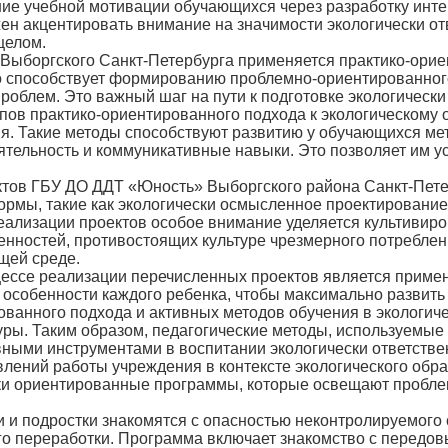
ие учебной мотивации обучающихся через разработку интер
ен акцентировать внимание на значимости экологически от
целом.
ргского Санкт-Петербурга применяется практико-ориент
то способствует формированию проблемно-ориентированног
роблем. Это важный шаг на пути к подготовке экологически
 практико-ориентированного подхода к экологическому о
я. Такие методы способствуют развитию у обучающихся мет
тельность и коммуникативные навыки. Это позволяет им у
 ГБУ ДО ДДТ «Юность» Выборгского района Санкт-Петерб
рмы, такие как экологически осмысленное проектирование 
реализации проектов особое внимание уделяется культивир
нностей, противостоящих культуре чрезмерного потреблен
щей среде.
е реализации перечисленных проектов является примен
собенности каждого ребенка, чтобы максимально развить и
ванного подхода и активных методов обучения в экологиче
туры. Таким образом, педагогические методы, используемы
ными инструментами в воспитании экологически ответстве
ий работы учреждения в контексте экологического образо
ки ориентированные программы, которые освещают проблем
 подростки знакомятся с опасностью неконтролируемого с
его переработки. Программа включает знакомство с передо