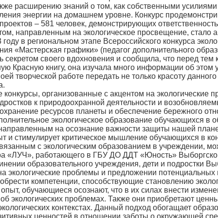
кже расширению знаний о том, как собственными усилиями
ления энергии на домашнем уровне. Конкурс продемонстри
 проектов – 581 человек, демонстрирующих ответственность
, направленным на экологическое просвещение, стало ак
 году в региональном этапе Всероссийского конкурса эколо
ия «Мастерская графики» (педагог дополнительного образ
 секретом своего вдохновения и сообщила, что перед тем ка
ю Красную книгу, она изучала много информации об этом 
 своей творческой работе передать не только красоту данног
а.
конкурсы, организованные с акцентом на экологические 
дростков к природоохранной деятельности и возобновляемы
сохранение ресурсов планеты и обеспечение бережного отн
полнительное экологическое образование обучающихся в о
направленным на осознание важности защиты нашей планет
ыт и стимулирует критическое мышление обучающихся в ко
анным с экологическим образованием в учреждении, можн
а «ЛУЧ», работающего в ГБУ ДО ДДТ «Юность» Выборгског
инении образовательного учреждения, дети и подростки Вы
на экологические проблемы и предложении потенциальных 
обрести компетенции, способствующие становлению эколог
ыт, обучающиеся осознают, что в их силах внести изменен
б экологических проблемах. Также они приобретают ценны
экологических контекстах. Данный подход обогащает образ
зитивных ценностей в отношении заботы о окружающей сред