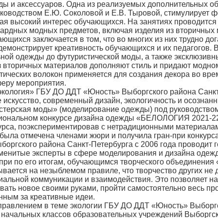
жды и аксессуаров. Одна из реализуемых дополнительных
ководством Е.Ю. Соколовой и Е.В. Тыровой, стимулирует 
ая высокий интерес обучающихся. На занятиях проводится
нгардных модных предметов, включая изделия из вторичных
хся заключается в том, что во многих из них трудно дога
демонстрирует креативность обучающихся и их педагогов. 
ой одежды до футуристической моды, а также эксклюзивные
 вторичных материалов дополняют стиль и придают модном
етических волокон применяется для создания декора во вре
феру мероприятия.
логия» ГБУ ДО ДДТ «Юность» Выборгского района Санкт-П
искусство, современный дизайн, экологичность и осознанн
терская моды» (моделирование одежды) под руководством 
егиональном конкурсе дизайна одежды «БЕЛОЛОГИЯ 2021-22
курса, поэкспериментировав с нетрадиционными материала
 была отмечена членами жюри и получила гран-при конкурса
ского района Санкт-Петербурга с 2006 года проводит г
именитые эксперты в сфере моделирования и дизайна оде
-при по его итогам, обучающимся творческого объединения
вается на незыблемом правиле, что творчество других не 
иальной коммуникации и взаимодействия. Это позволяет н
авать новое своими руками, пройти самостоятельно весь пр
янным за креативные идеи.
влением в теме экологии ГБУ ДО ДДТ «Юность» Выборгск
й начальных классов образовательных учреждений Выборгск