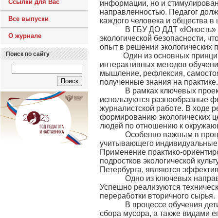
Ссылки для Вас
информации, но и стимулирован
направленностью. Педагог долж
Все выпуски
каждого человека и общества в 
В ГБУ ДО ДДТ «Юность» Выбо
О журнале
экологической безопасности, ч
опыт в решении экологических п
Поиск по сайту
Один из основных принципов
интерактивных методов обучени
мышление, рефлексия, самостоя
полученные знания на практике.
В рамках ключевых проектов
используются разнообразные фо
журналистской работе. В ходе 
формированию экологических це
людей по отношению к окружаю
Особенно важным в процесс
учитывающего индивидуальные о
Применение практико-ориентиро
подростков экологической куль
Петербурга, являются эффектив
Одно из ключевых направлен
Успешно реализуются техничес
переработки вторичного сырья.
В процессе обучения дети и
сбора мусора, а также видами 