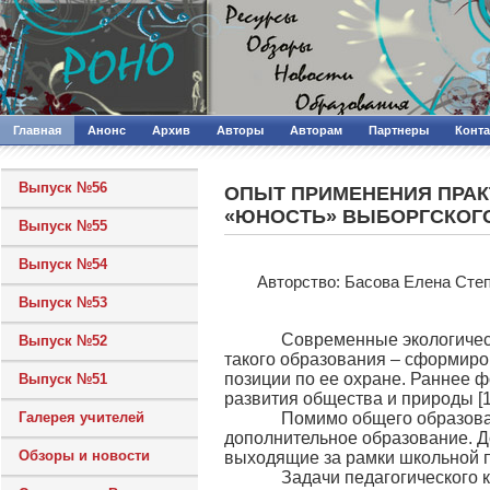
Главная
Анонс
Архив
Авторы
Авторам
Партнеры
Конт
Выпуск №56
ОПЫТ ПРИМЕНЕНИЯ ПРАК
«ЮНОСТЬ» ВЫБОРГСКОГО
Выпуск №55
Выпуск №54
Авторcтво: Басова Елена Сте
Выпуск №53
Современные экологические 
Выпуск №52
такого образования – сформиров
позиции по ее охране. Раннее 
Выпуск №51
развития общества и природы [1, 
Галерея учителей
Помимо общего образования
дополнительное образование. Д
Обзоры и новости
выходящие за рамки школьной п
Задачи педагогического кол