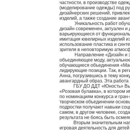
частности, в производстве оде
(моделирование одежды) под ру
дизайнерских решений, привлек
изделий, а также создание ава
Уникальность работ обучающи
дизайн современен, актуален и 
варьирующиеся от функциональн
имитация ювелирных изделий из
использование пластика и синт
зрителя в неповторимую атмос
Направление «Дизайн и эко
объединяющее моду, актуальное 
обучающиеся объединения «Мас
лидирующие позиции. Так, в р
Анна, погрузившись в тему кон
авангардный образ. Эта работа
ГБУ ДО ДДТ «Юность» Выборг
«Розовая булавка», в котором 
по номинациям конкурса и гран
творческом объединении основы
подростки получают навыки соц
самом, в другом человеке, созд
результата не боясь быть осме
Вторым значительным напра
игровая деятельность для дете