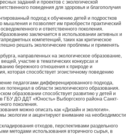
есных заданий и проектов с экологической
ветственного поведения для здоровья и благополучия
ированный подход к обучению детей и подростков
о мышления и позволяет им приобрести практический
 осведомленного и ответственного поколения.
бразованию заключается в использовании активных и
апредметных компетенций, таких как критическое
спешно решать экологические проблемы и применять
урга, направленных на экологическое образование,
вещей, участие в тематических конкурсах и
ованию бережного отношения к природе и
ия, которая способствует эгоистичному поведению
ение педагогами дифференцированного подхода,
х потенциал в области экологического образования.
ском образовании способствует развитию у детей и
е в ГБУ ДО ДДТ «Юность» Выборгского района Санкт-
нного поколения.
вания можно описать как «Дизайн и экология».
ы экологии и акцентируют внимание на необходимости
кладирования отходов, перспективами раздельного
выми методами использования вторичного сырья, в