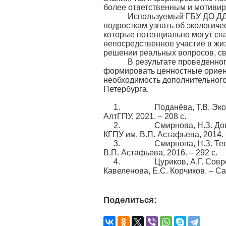
более ответственным и мотиви
Используемый ГБУ ДО ДДТ «
подросткам узнать об экологиче
которые потенциально могут сп
непосредственное участие в жи
решении реальных вопросов, св
В результате проведенного 
формировать ценностные ориенти
необходимость дополнительного
Петербурга.
1. Поданёва, Т.В. Экологич
АлтГПУ, 2021. – 208 c.
2. Смирнова, Н.З. Дополнит
КГПУ им. В.П. Астафьева, 2014. 
3. Смирнова, Н.З. Теория и
В.П. Астафьева, 2016. – 292 с.
4. Цуриков, А.Г. Cовременн
Кавеленова, Е.С. Корчиков. – Са
Поделиться: