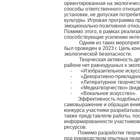
ориентированная на экологичес
способы ответственного отноше
установки, не допуская потреби
культуры. Игровая программа п
эмоционально-позитивное отноше
Помимо этого, в рамках реализ
способствующие усилению инте
Одним из таких мероприятий
был проведен в 2023 г. Цель ко
экологической безопасности.
Творческая активность детей
районе нет равнодушных к эколо
- «Изобразительное искусств
- «Декоративно-прикладное
- «Литературное творчество»
- «Медиатворчество» (видео
- «Вокальное искусство».
Эффективность подобных кон
самовыражение и обращая внима
конкурса участники разрабатыв
также представляли работы, по
информированности участников 
ресурсов.
Помимо разработки творческ
под руководством опытных педа