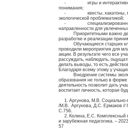
- игры и интерактивные п
понимания;
- квесты, хакатоны, прос
экологической проблематикой;
- специализированные исс
направленности для увлеченных
Приоритетными важно делат
разработке и реализации прини
Обучающиеся старших класс
проводили мероприятия для мла
акции. В результате чего все уч
рассуждать, наблюдать, ощущать
делать выводы, то есть действо
Благодаря всему этому у учащи
Внедрение системы экологи
образования не только в форме
деятельность позволит дать уча
воспитает личность, которая бу
1. Аргунова, М.В. Социально
/М.В. Аргунова, Д.С. Ермаков /
С.756.
2. Колина, Е.С. Комплексный 
и зарубежная педагогика. – 2023
57