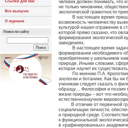
Ссылки для Вас
человек должен понимать, что и
не только чиновники, обществе
Все выпуски
экологической грамотности при
В настоящее время пришло п
О журнале
возможность человечеству выжит
культурой нашел отражение в с
Поиск по сайту
которой прямо сказано, что ов
формирования экологической ку
заведениях.
В настоящее время задача 
формировании необходимого об
приобретению у школьников нав
природе. Иными словами, сфор
которая научит их существовать
По мнению П.А. Кропоткина 
зоологии и ботанике. Как бы ни
ученикам следует сказать о фи
образцу… Философия и поэзия 
жизни природы – вот что необхо
естественнонаучное мировоззрен
В отличие от первичной гра
социализации личности, обеспе
и природной среде. Соответстве
к функциональной экологическо
в «рафинированных» академичес