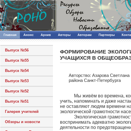
Главная
Анонс
Архив
Авторы
Авторам
Партнеры
Конт
Выпуск №56
ФОРМИРОВАНИЕ ЭКОЛОГ
УЧАЩИХСЯ В ОБЩЕОБРА
Выпуск №55
Выпуск №54
Авторcтво: Азарова Светлан
района Санкт-Петербурга
Выпуск №53
Выпуск №52
Мы живём во времена, когд
учить, напоминать и даже наст
Выпуск №51
не оставляют людям времени на
экологической грамотности нас
Галерея учителей
Экологическая грамотность 
Обзоры и новости
воспринимать адекватно эколог
деятельности по предотвращению