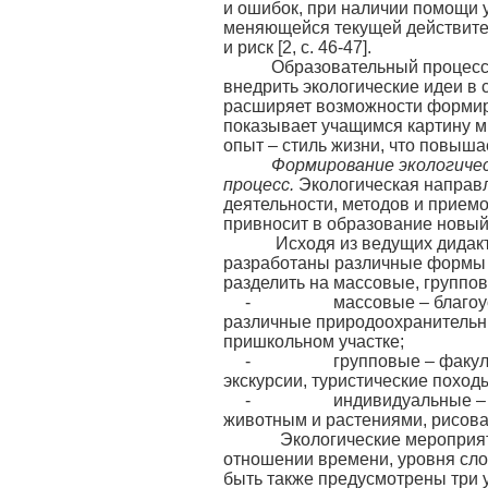
и ошибок, при наличии помощи уч
меняющейся текущей действител
и риск [2, с. 46-47].
Образовательный процесс, 
внедрить экологические идеи в
расширяет возможности формир
показывает учащимся картину ми
опыт – стиль жизни, что повыша
Формирование экологиче
процесс.
Экологическая направ
деятельности, методов и прием
привносит в образование новый
Исходя из ведущих дидактич
разработаны различные формы 
разделить на массовые, группо
- массовые – благоустрой
различные природоохранительны
пришкольном участке;
- групповые – факультати
экскурсии, туристические поход
- индивидуальные – иссле
животным и растениями, рисова
Экологические мероприятий
отношении времени, уровня сло
быть также предусмотрены три 