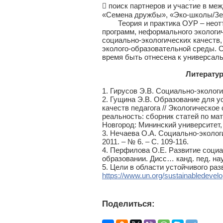
 поиск партнеров и участие в м
«Семена дружбы», «Эко-школы/Зел
Теория и практика ОУР – неотъ
программ, неформального экологи
социально-экологических качеств
эколого-образовательной среды. 
время быть отнесена к универсал
Литерату
1. Гирусов Э.В. Социально-экологич
2. Гущина Э.В. Образование для у
качеств педагога // Экологическое
реальность: сборник статей по м
Новгород: Мининский университет, 20
3. Нечаева О.А. Социально-экологи
2011. – № 6. – С. 109-116.
4. Перфилова О.Е. Развитие соци
образовании. Дисс… канд. пед. наук
5. Цели в области устойчивого раз
https://www.un.org/sustainabledevel
Поделиться: