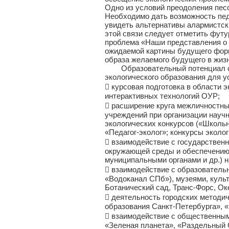
Одно из условий преодоления пес
Необходимо дать возможность пед
увидеть альтернативы алармистск
этой связи следует отметить футу
проблема «Наши представления о 
ожидаемой картины будущего фор
образа желаемого будущего в жизн
Образовательный потенциал соци
экологического образования для у
 курсовая подготовка в области 
интерактивных технологий ОУР;
 расширение круга межличностны
учреждений при организации науч
экологических конкурсов («Школьн
«Педагог-эколог»; конкурсы эколог
 взаимодействие с государствен
окружающей среды и обеспечению 
муниципальными органами и др.) н
 взаимодействие с образователь
«Водоканал СПб»), музеями, куль
Ботанический сад, Транс-Форс, Оке
 деятельность городских методич
образования Санкт-Петербурга», 
 взаимодействие с общественным
«Зеленая планета», «Раздельный С