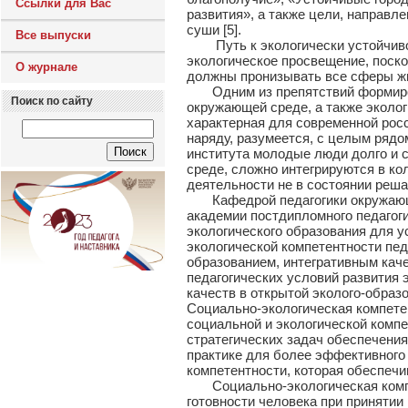
Ссылки для Вас
развития», а также цели, направл
суши [5].
Все выпуски
Путь к экологически устойчивому
экологическое просвещение, поск
О журнале
должны пронизывать все сферы ж
Одним из препятствий формиров
Поиск по сайту
окружающей среде, а также эколог
характерная для современной рос
наряду, разумеется, с целым рядо
института молодые люди долго и 
среде, сложно интегрируются в кол
деятельности не в состоянии реш
Кафедрой педагогики окружающей
академии постдипломного педагоги
экологического образования для 
экологической компетентности пед
образованием, интегративным кач
педагогических условий развития 
качеств в открытой эколого-образ
Социально-экологическая компете
социальной и экологической компе
стратегических задач обеспечения
практике для более эффективного
компетентности, которая обеспечив
Социально-экологическая компет
готовности человека при приняти