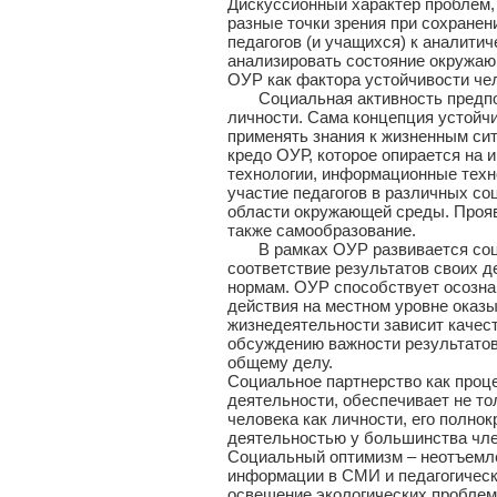
Дискуссионный характер проблем,
разные точки зрения при сохранен
педагогов (и учащихся) к аналити
анализировать состояние окружаю
ОУР как фактора устойчивости че
Социальная активность предполаг
личности. Сама концепция устойчи
применять знания к жизненным сит
кредо ОУР, которое опирается на 
технологии, информационные техн
участие педагогов в различных соц
области окружающей среды. Прояв
также самообразование.
В рамках ОУР развивается социа
соответствие результатов своих 
нормам. ОУР способствует осознан
действия на местном уровне оказ
жизнедеятельности зависит качес
обсуждению важности результатов 
общему делу.
Социальное партнерство как проце
деятельности, обеспечивает не то
человека как личности, его полно
деятельностью у большинства чле
Социальный оптимизм – неотъемле
информации в СМИ и педагогическ
освещение экологических проблем 