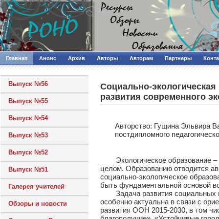
Главная
Анонс
Архив
Авторы
Авторам
Партнеры
Конт
Выпуск №56
Социально-экологическая 
развития современного эк
Выпуск №55
Выпуск №54
Авторcтво: Гущина Эльвира Ва
постдипломного педагогическо
Выпуск №53
Выпуск №52
Экологическое образование – в
целом. Образованию отводится ав
Выпуск №51
социально-экологическое образов
быть фундаментальной основой вс
Галерея учителей
Задача развития социальных кач
особенно актуальна в связи с ори
Обзоры и новости
развития ООН 2015-2030, в том чи
благополучие», «Устойчивые город