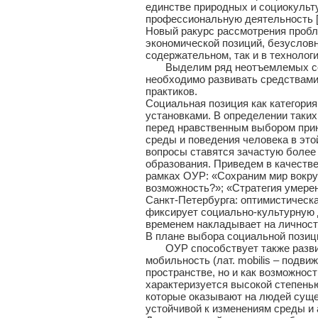
единстве природных и социокульт
профессиональную деятельность [
Новый ракурс рассмотрения пробл
экономической позиций, безуслов
содержательном, так и в технолог
Выделим ряд неотъемлемых соци
необходимо развивать средствами
практиков.
Социальная позиция как категори
установками. В определении таких
перед нравственным выбором прин
среды и поведения человека в это
вопросы ставятся зачастую более 
образования. Приведем в качеств
рамках ОУР: «Сохраним мир вокруг 
возможность?»; «Стратегия умерен
Санкт-Петербурга: оптимистическа
фиксирует социально-культурную 
временем накладывает на личность
В плане выбора социальной позиц
ОУР способствует также развити
мобильность (лат. mobilis – подв
пространстве, но и как возможнос
характеризуется высокой степень
которые оказывают на людей суще
устойчивой к изменениям среды и 