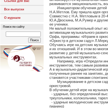
Ссылки для Вас
развиваются эмоциональность, во
Инициатором обучения детей игр
Все выпуски
Н.А.Метлов. Ему пришла идея орга
Совместно с Н.А. Метловым в 20-4
О журнале
Ю.А.Двоскина, М.А.Румер и другие
ее ученики.
Поиск по сайту
Не малый положительный опыт исп
активизации музыкального развити
Орфа, программы: «Играем в орке
«Оркестр в детском саду» Л.Мерку
Обучаясь игре на детских музыка
и их отношений. И в этом во мног
развитию у детей музыкально-сен
музыкальных инструментах.
Например, игра «Определи инстр
инструментов, тем самым развивае
А в музыкально-дидактической иг
полученные раннее на занятиях, д
становятся участниками спонтанно
Музицирование в детском саду с
оркестровой.
В обучении детей игре на музыка
- ударные, без определенной высо
треугольники, колокольчики, тарел
- ударные мелодические инструм
пианино)