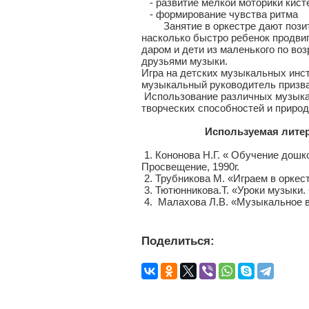
- развитие мелкой моторики кисте
- формирование чувства ритма
Занятие в оркестре дают позитив
насколько быстро ребенок продвиг
даром и дети из маленького по воз
друзьями музыки.
Игра на детских музыкальных инст
музыкальный руководитель призван
Использование различных музыка
творческих способностей и природ
Используемая литер
1. Кононова Н.Г. « Обучение дошк
Просвещение, 1990г.
2. Трубникова М. «Играем в оркест
3. Тютюнникова.Т. «Уроки музыки. 
4. Малахова Л.В. «Музыкальное во
Поделиться: