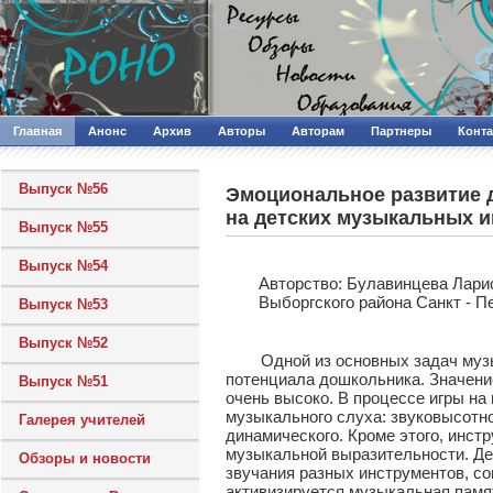
Главная
Анонс
Архив
Авторы
Авторам
Партнеры
Конт
Выпуск №56
Эмоциональное развитие д
на детских музыкальных 
Выпуск №55
Выпуск №54
Авторcтво: Булавинцева Лари
Выборгского района Санкт - П
Выпуск №53
Выпуск №52
Одной из основных задач музыка
потенциала дошкольника. Значени
Выпуск №51
очень высоко. В процессе игры н
музыкального слуха: звуковысотно
Галерея учителей
динамического. Кроме этого, инс
музыкальной выразительности. Де
Обзоры и новости
звучания разных инструментов, с
активизируется музыкальная памя