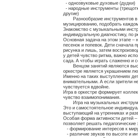
- однозвуковые духовые (дудки)
- народные инструменты (трещотк
другие)
Разнообразие инструментов в де
музицированию, подобрать каждом
Знакомство с музыкальными инстру
индивидуальную диагностику, по р
Основная задача на этом этапе –
песенок и попевок. Дети сначала 
рисунка и лишь, затем воспроизв
у детей чувство ритма, важно исп
сада. А чтобы играть слаженно и 
Венцом занятий являются выступл
оркестре является украшением лю
Именно на таких выступлениях де
внимательными. А если зрители не
чувствуется вдвойне.
Игра в оркестре формирует коллек
чувство взаимопонимания.
Игра на музыкальных инструмент
Это и самостоятельное индивидуал
выступающий на утренниках и раз
Особая форма активности детей –
позволяет решать педагогические 
- формирование интересов к миру
- различие звуков по высоте и ин