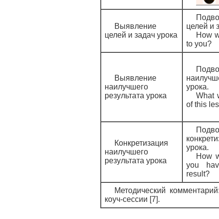
Подв
Выявление
целей и 
целей и задач урока
How wi
to you?
Подв
Выявление
наилучше
наилучшего
урока.
результата урока
What w
of this le
Подв
конкре
Конкретизация
урока.
наилучшего
How wi
результата урока
you hav
result?
Методический комментарий:
коуч-сессии [7].