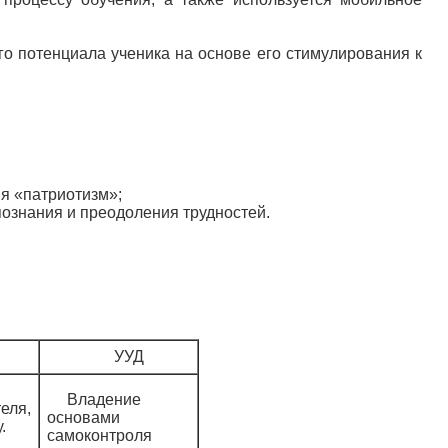
го потенциала ученика на основе его стимулирования к
я «патриотизм»;
познания и преодоления трудностей.
УУД
Владение
ля,
основами
.
самоконтроля