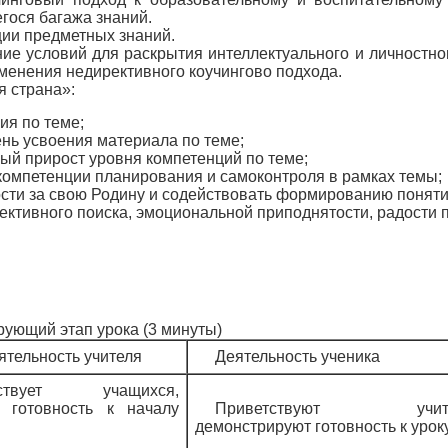
гося багажа знаний.
ции предметных знаний.
ие условий для раскрытия интеллектуального и личностно
енения недирективного коучингово подхода.
я страна»:
ия по теме;
нь усвоения материала по теме;
ый прирост уровня компетенций по теме;
 компетенции планирования и самоконтроля в рамках темы;
ости за свою Родину и содействовать формированию поняти
ективного поиска, эмоциональной приподнятости, радости 
рующий этап урока (3 минуты)
ятельность учителя
Деятельность ученика
тствует учащихся,
т готовность к началу
Приветствуют учите
демонстрируют готовность к уроку