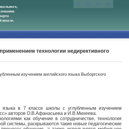
кольного,
зования.
марта
й школе.
с применением технологии недирективного
лубленным изучением английского языка Выборгского
о языка в 7 классе школы с углубленным изучением
асс» авторов О.В.Афанасьева и И.В.Михеева.
ологиями как обучение в сотрудничестве, технология
ной системы, раскрываются такие новые педагогические
у процессу обучения, а также используется мобильное