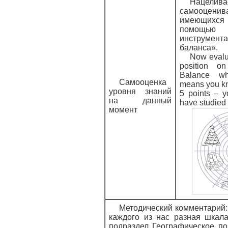
Нацел
самооценив
имеющихс
помощью к
инструме
баланса».
Now evalu
position o
Balance wh
Самооценка
means you k
уровня знаний
5 points – 
на данный
have studied 
момент
Методический комментарий:
каждого из нас разная шкал
подраздел Географическое по