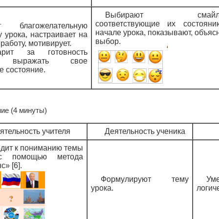
Выбирают смайли
соответствующие их состоян
ет благожелательную
начале урока, показывают, объяс
 урока, настраивает на
выбор.
работу, мотивирует.
дарит за готовность
о выражать свое
е состояние.
ние (4 минуты)
ятельность учителя
Деятельность ученика
дит к пониманию темы
с помощью метода
с» [6].
Формулируют тему
Ум
урока.
логич