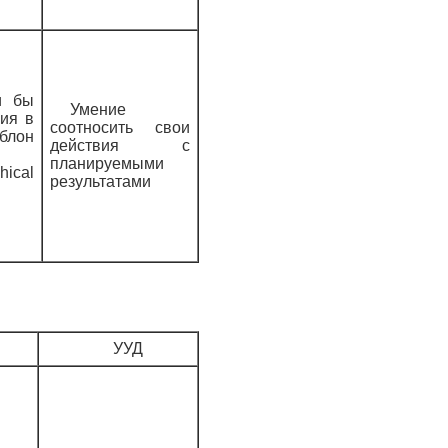
и бы
Умение
ия в
соотносить свои
блон
действия с
планируемыми
hical
результатами
УУД