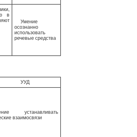
ки,
ию в
няют
Умение
осознанно
использовать
речевые средства
УУД
ение устанавливать
еские взаимосвязи