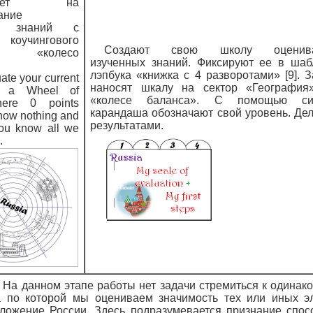
ивает на
ание
я знаний с
оучингового
Создают свою школу оценива
нта «колесо
изученных знаний. Фиксируют ее в шаб
лэпбука «книжка с 4 разворотами» [9]. 
ate your current
наносят шкалу на сектор «География
n a Wheel of
«колесе баланса». С помощью си
ere 0 points
карандаша обозначают свой уровень. Де
now nothing and
результатами.
you know all we
.
 На данном этапе работы нет задачи стремиться к одинако
а по которой мы оцениваем значимость тех или иных э
ложение России. Здесь подразумевается признание спос