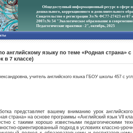
Общедоступный информационный ресурс в сфере ш
дошкольного, коррекционного и дополнительного обра
Свидетельство о регистрации Эл № ФС77-27423 от 07 
2007г.
№ 54 "Экологическое образование в современно
Педагогические практики - 2", октябрь, 2025
акты
по английскому языку по теме «Родная страна» 
к в 7 классе)
лександровна, учитель английского языка ГБОУ школы 457 с уг
ботка представляет вашему вниманию урок английског
ная страна» на основе программы «Английский язык VII кл
стно с такими хорошо известными педагогическими техн
чностно-ориентированный подход в условиях классно-уроч
оучинговый подход к образовательному и воспитательном