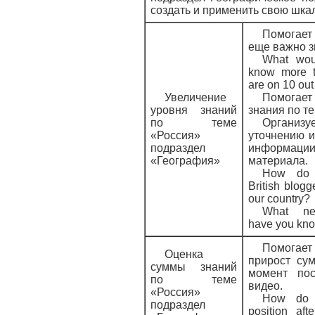
создать и применить свою шка
Помогае
еще важно з
What wou
know more t
are on 10 out
Увеличение
Помогае
уровня знаний
знания по те
по теме
Организ
«Россия»
уточнению и
подраздел
информа
«География»
материала.
How do 
British blog
our country?
What ne
have you kn
Помога
Оценка
прирост су
суммы знаний
момент пос
по теме
видео.
«Россия»
How do 
подраздел
position aft