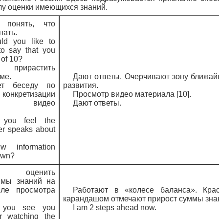
лу оценки имеющихся знаний.
т понять, что
нать.
ld you like to
o say that you
 of 10?
т прирастить
ме.
Дают ответы. Очерчивают зону ближай
ует беседу по
развития.
 конкретизации
Просмотр видео материала [10].
ции видео
Дают ответы.
you feel the
ger speaks about
w information
own?
ет оценить
ммы знаний на
ле просмотра
Работают в «колесе баланса». Кра
карандашом отмечают прирост суммы зна
you see you
I am 2 steps ahead now.
er watching the