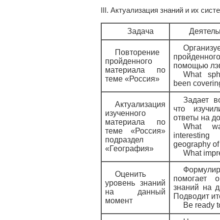
III. Актуализация знаний и их сист
Задача
Деятель
Организу
Повторение
пройденног
пройденного
помощью лэ
материала по
What sp
теме «Россия»
been coverin
Задает в
Актуализация
что изучил
изученного
ответы на до
материала по
What w
теме «Россия»
interesti
подраздел
geography of
«География»
What impr
Формули
Оценить
помогает о
уровень знаний
знаний на 
на данный
Подводит ит
момент
Be ready t