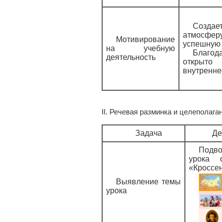
Созда
атмосферу
Мотивирование
успешную 
на учебную
Благо
деятельность
открыт
внутренне
II. Речевая разминка и целеполага
Задача
Де
Подво
урока 
«Кроссен
Выявление темы
урока