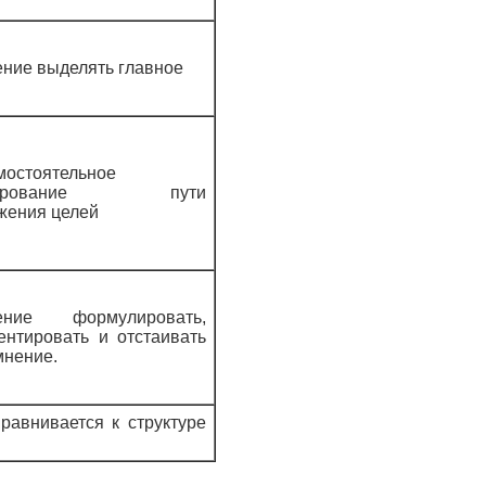
ние выделять главное
мостоятельное
нирование пути
жения целей
ение формулировать,
ентировать и отстаивать
мнение.
равнивается к структуре