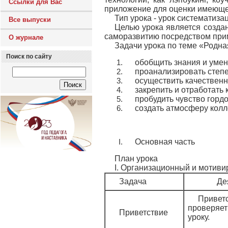
Ссылки для Вас
приложение для оценки имеюще
Тип урока - урок систематиза
Все выпуски
Целью урока является создан
саморазвитию посредством прим
О журнале
Задачи урока по теме «Родна
Поиск по сайту
обобщить знания и умен
проанализировать степе
осуществить качественн
закрепить и отработать
пробудить чувство горд
создать атмосферу колл
Основная часть
План урока
I. Организационный и мотиви
Задача
Де
Приве
проверяе
Приветствие
уроку.