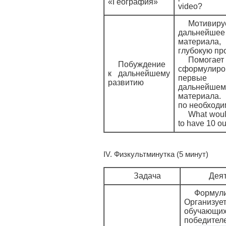
«География»
video?
Мотив
дальнейш
материал
глубокую пр
Помогает
Побуждение
сформули
к дальнейшему
первы
развитию
дальнейш
материала.
по необходи
What woul
to have 10 ou
IV. Физкультминутка (5 минут)
Задача
Деят
Форму
Организуе
обучающ
победител