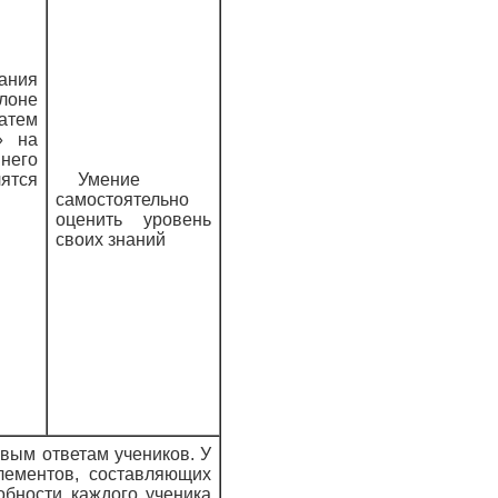
ния
лоне
Затем
» на
него
лятся
Умение
самостоятельно
оценить уровень
своих знаний
вым ответам учеников. У
лементов, составляющих
обности каждого ученика