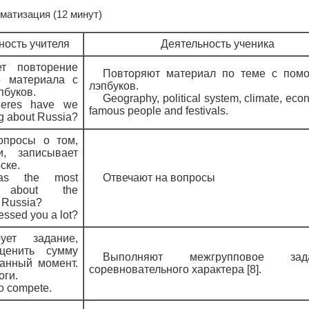
ематизация (12 минут)
ность учителя
Деятельность ученика
ет повторение
Повторяют материал по теме с пом
о материала с
лэпбуков.
пбуков.
Geography, political system, climate, eco
heres have we
famous people and festivals.
g about Russia?
опросы о том,
и, записывает
ске.
as the most
Отвечают на вопросы
ng about the
 Russia?
essed you a lot?
рует задание,
ценить сумму
Выполняют межгрупповое зад
данный момент.
соревновательного характера [8].
оги.
o compete.