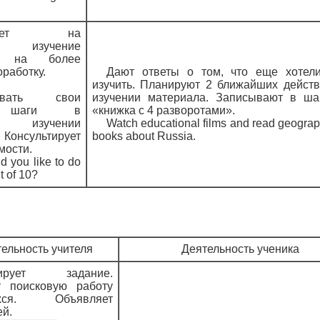
ирует на
ее изучение
а, на более
оработку.
Дают ответы о том, что еще хотел
изучить. Планируют 2 ближайших действ
ровать свои
изучении материала. Записывают в ша
е шаги в
«книжка с 4 разворотами».
ем изучении
Watch educational films and read geograp
 Консультирует
books about Russia.
мости.
d you like to do
t of 10?
ельность учителя
Деятельность ученика
лирует задание.
т поисковую работу
ихся. Объявляет
ей.