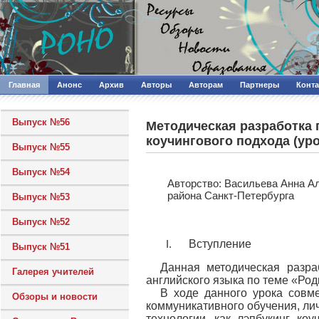
Главная
Анонс
Архив
Авторы
Авторам
Партнеры
Конт
Выпуск №56
Методическая разработка 
коучингового подхода (уро
Выпуск №55
Выпуск №54
Авторcтво: Васильева Анна А
района Санкт-Петербурга
Выпуск №53
Выпуск №52
Вступление
Выпуск №51
Данная методическая разра
Галерея учителей
английского языка по теме «Род
В ходе данного урока совме
Обзоры и новости
коммуникативного обучения, ли
технологии, как лэпбукинг, к