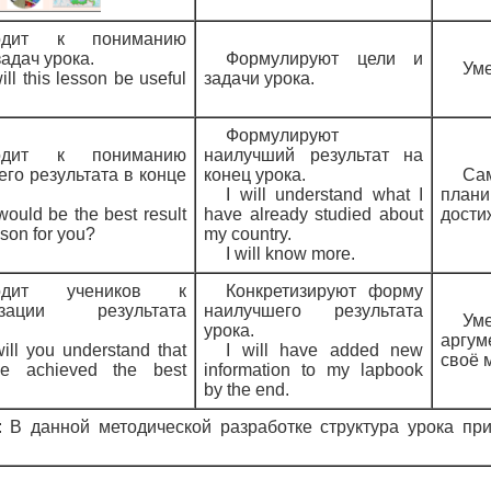
одит к пониманию
задач урока.
Формулируют цели и
Уме
ll this lesson be useful
задачи урока.
Формулируют
одит к пониманию
наилучший результат на
го результата в конце
конец урока.
Са
I will understand what I
пла
ould be the best result
have already studied about
дости
sson for you?
my country.
I will know more.
одит учеников к
Конкретизируют форму
тизации результата
наилучшего результата
Ум
урока.
аргум
ll you understand that
I will have added new
своё 
e achieved the best
information to my lapbook
by the end.
 В данной методической разработке структура урока при