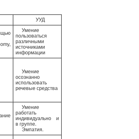
УУД
Умение
ощью
пользоваться
различными
nomy,
источниками
информации
Умение
осознанно
использовать
речевые средства
Умение
работать
ание
индивидуально и
в группе.
Эмпатия.