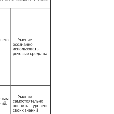
шего
Умение
осознанно
использовать
речевые средства
Умение
сным
самостоятельно
ний.
оценить уровень
своих знаний