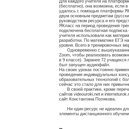
Для каждого учителя на платформ
(бесплатно), она возможна, если 
удалось с помощью платформы ЯК
двум основным предметам (русски
руководством ресурса и его предс
ЯКласс на период проведения тре
подключена бесплатная подписка 
учителя использовали как материа
разработки. По математике ЕГЭ на
уровня. Всего в тренировочных ме
Одновременно с вышеуказанным 
Zoom, чтобы реализовать возможно
в 9 классе). Заранее 72 учащихся 
был запущен аудиофайл.
На своих уроках постоянно примен
проведения индивидуальных консу
образовательных технологий с бо
сейчас это стало для них привыч
В своей практике, кроме перечи
сайтов videouroki.net и interneturo
сайт Константина Полякова.
Ни один ресурс не идеален для 
элементы дистанционного обучени