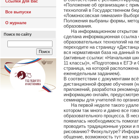
Ссылки для Вас
«Положение об организации с при
технологий в Государственном б
Все выпуски
«Ломоносовская гимназия» Выборг
Положения выбраны формы, метод
О журнале
образования.
На информационном открытом ре
Поиск по сайту
сделана информационная ссылка 
образовательных технологий на п
переходите на страницу «Дистанц
вся нормативная база на данный п
(активные ссылки: «Начальная шко
11 классы)», «Подготовка к ЕГЭ и
страница, на которой расположен
еженедельным заданием).
В соответствии с документами всё
дистанционной форме обучения (н
приложений, разработка рекоменда
информацию онлайн, предусмотре
семинары для учителей по органи
На первой неделе такого удаленн
котором так много и давно все гово
образовательного процесса. В неск
появилась необходимость помогать
проводить традиционные уроки и п
рисованию? Физкультуре? Информат
общение, возможность тут же указ