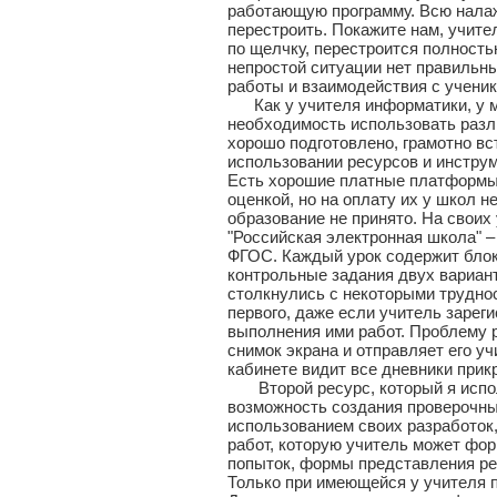
работающую программу. Всю налаж
перестроить. Покажите нам, учител
по щелчку, перестроится полность
непростой ситуации нет правильн
работы и взаимодействия с ученик
Как у учителя информатики, у ме
необходимость использовать разл
хорошо подготовлено, грамотно вс
использовании ресурсов и инструм
Есть хорошие платные платформы 
оценкой, но на оплату их у школ н
образование не принято. На свои
"Российская электронная школа" –
ФГОС. Каждый урок содержит блок 
контрольные задания двух вариант
столкнулись с некоторыми труднос
первого, даже если учитель зареги
выполнения ими работ. Проблему 
снимок экрана и отправляет его уч
кабинете видит все дневники прик
Второй ресурс, который я исполь
возможность создания проверочных
использованием своих разработок,
работ, которую учитель может фор
попыток, формы представления ре
Только при имеющейся у учителя 