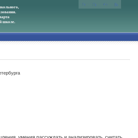
кольного,
зования.
марта
й школе.
етербурга
ления, умения рассуждать и анализировать, считать,