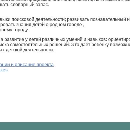
щать словарный запас.
выки поисковой деятельности; развивать познавательный и
ровать знания детей о родном городе ,
воему городу.
а развитие у детей различных умений и навыков: ориентиро
ска самостоятельных решений. Это даёт ребёнку возможно
ах детской деятельности.
ации и описание проекта
шке»