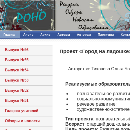
Главная
Анонс
Архив
Авторы
Авторам
Партнеры
Конт
Выпуск №56
Проект «Город на ладошке
Выпуск №55
Авторcтво: Тихонова Ольга Б
Выпуск №54
Выпуск №53
Реализуемые образовател
Выпуск №52
познавательное развити
социально-коммуникати
Выпуск №51
речевое развитие;
художественно-эстетиче
Галерея учителей
Тип проекта
: познавательны
Обзоры и новости
Возраст
: старший дошкольный
Цель проекта:
Развитие позн