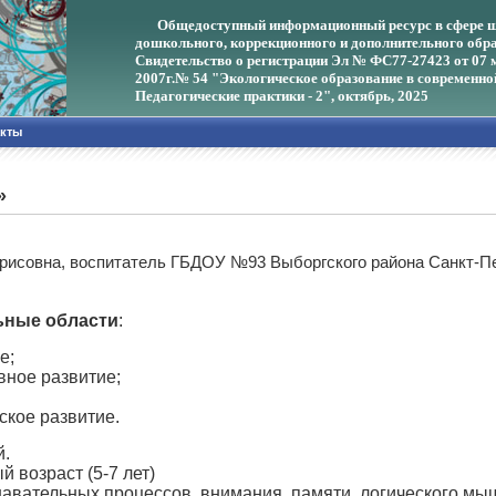
Общедоступный информационный ресурс в сфере ш
дошкольного, коррекционного и дополнительного обра
Свидетельство о регистрации Эл № ФС77-27423 от 07 
2007г.
№ 54 "Экологическое образование в современно
Педагогические практики - 2", октябрь, 2025
акты
»
орисовна, воспитатель ГБДОУ №93 Выборгского района Санкт-П
ьные области
:
е;
вное развитие;
ское развитие.
й.
 возраст (5-7 лет)
авательных процессов, внимания, памяти, логического мыш