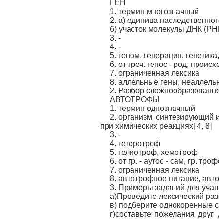
ГЕН
1. термин многозначный
2. а) единица наследственно
б) участок молекулы ДНК (РНК
3. -
4. -
5. геном, генерация, генетика
6. от греч. генос - род, проис
7. ограниченная лексика
8. аллельные гены, неаллель
2. Разбор сложнообразованног
АВТОТРОФЫ
1. термин однозначный
2. организм, синтезирующий 
при химических реакциях[ 4, 8]
3. -
4. гетеротроф
5. гелиотроф, хемотроф
6. от гр. - аутос - сам, гр. тр
7. ограниченная лексика
8. автотрофное питание, ав
3. Примеры заданий для учащ
а)Проведите лексический ра
в) подберите однокоренные с
г)составьте пожелания друг