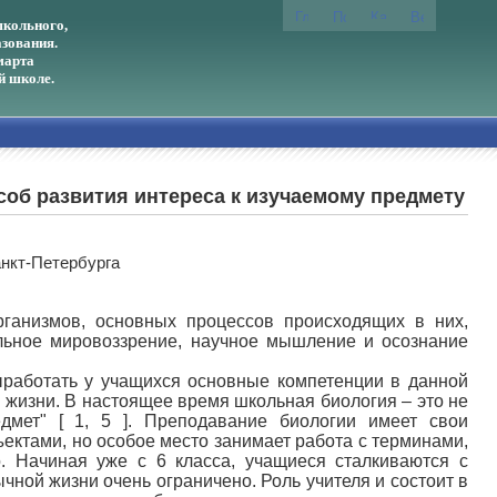
кольного,
зования.
марта
й школе.
соб развития интереса к изучаемому предмету
нкт-Петербурга
рганизмов, основных процессов происходящих в них,
ьное мировоззрение, научное мышление и осознание
ыработать у учащихся основные компетенции в данной
 жизни. В настоящее время школьная биология – это не
едмет" [ 1, 5 ]. Преподавание биологии имеет свои
ектами, но особое место занимает работа с терминами,
о. Начиная уже с 6 класса, учащиеся сталкиваются с
ной жизни очень ограничено. Роль учителя и состоит в