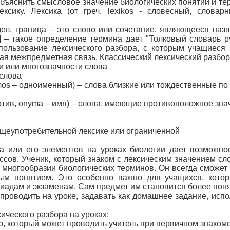
 объяснить смысловое значение биологических понятий и те
ксику. Лексика (от греч. lexikos - словесный, слова
редел, граница – это слово или сочетание, являющееся наз
3 ] – такое определение термина дает "Толковый словарь 
ользование лексического разбора, с которым учащиеся з
я межпредметная связь. Классический лексический разбор в
и или многозначности слова
 слова
ymos – одноименный) – слова близкие или тождественные п
против, onyma – имя) – слова, имеющие противоположное значе
бщеупотребительной лексике или ограниченной
 или его элементов на уроках биологии дает возможнос
ссов. Ученик, который знаком с лексическим значением с
в многообразии биологических терминов. Он всегда сможет
мым понятием. Это особенно важно для учащихся, кото
пиадам и экзаменам. Сам предмет им становится более поня
проводить на уроке, задавать как домашнее задание, исп
ческого разбора на уроках:
ор, который может проводить учитель при первичном знаком