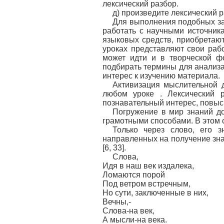
лексический разбор.
д) произведите лексический 
Для выполнения подобных зад
работать с научными источник
языковых средств, приобретают
уроках представляют свои рабо
может идти и в творческой ф
подбирать термины для анализа
интерес к изучению материала.
Активизация мыслительной д
любом уроке . Лексический 
познавательный интерес, повыси
Погружение в мир знаний до
грамотными способами. В этом с
Только через слово, его з
направленных на получение зн
[6, 33].
Слова,
Идя в наш век издалека,
Ломаются порой
Под ветром встречным,
Но сути, заключенные в них,
Вечны,-
Слова-на век,
А мысли-на века.