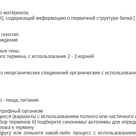
го материала;
), содержащий информацию о первичной структуре белка [ 4
, генотип
хождение
ные гены
о термина, с использование 2 - 3 корней
из неорганических соединений органические с использован
офо - пища, питание
тотрофный организм
ихся (варианты с использованием полного или частичного 
збор терминов б) подберите синонимы/ антонимы для опре
лова к термину
 другу или опишите какой-либо процесс с использование