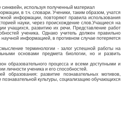
те синквейн, используя полученный материал
ации, в т.ч. словари. Ученики, таким образом, учатся
нужной информации, повторяют правила использования
сторией науки, через происхождение слов.Учащиеся на
ции учащихся, развитию их речи. Представление работ
обностей ученика. Однако учитель должен правильно
ь научной информацией, в противном случае потеряется
осмысление терминологии - залог успешной работы на
льными основами предмета биологии, но и развить
рон образовательного процесса и всеми доступными и
ии личности ученика и его способностей.
ей образования: развитие познавательных мотивов,
 познавательной культуры, социализацию обучающихся