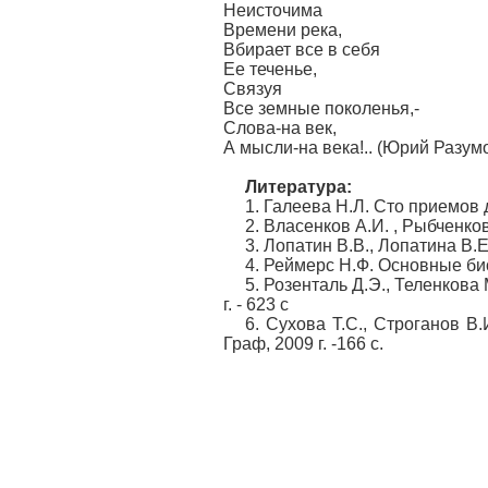
Неисточима
Времени река,
Вбирает все в себя
Ее теченье,
Связуя
Все земные поколенья,-
Слова-на век,
А мысли-на века!.. (Юрий Разум
Литература:
1. Галеева Н.Л. Сто приемов д
2. Власенков А.И. , Рыбченков
3. Лопатин В.В., Лопатина В.Е
4. Реймерс Н.Ф. Основные био
5. Розенталь Д.Э., Теленкова
г. - 623 с
6. Сухова Т.С., Строганов В
Граф, 2009 г. -166 с.