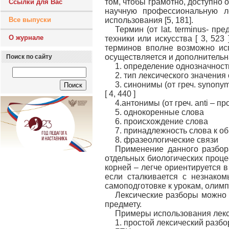
том, чтобы грамотно, доступно
Ссылки для Вас
научную профессиональную ле
Все выпуски
использования [5, 181].
Термин (от lat. terminus- п
О журнале
техники или искусства [ 3, 52
терминов вполне возможно исп
осуществляется и дополнительна
Поиск по сайту
1. определение однозначност
2. тип лексического значения
3. синонимы (от греч. synon
[ 4, 440 ]
4.антонимы (от греч. anti – 
5. однокоренные слова
6. происхождение слова
7. принадлежность слова к о
8. фразеологические связи
Применение данного разбора
отдельных биологических проце
корней – легче ориентируется 
если сталкивается с незнако
самоподготовке к урокам, олим
Лексические разборы можно 
предмету.
Примеры использования лекси
1. простой лексический разб