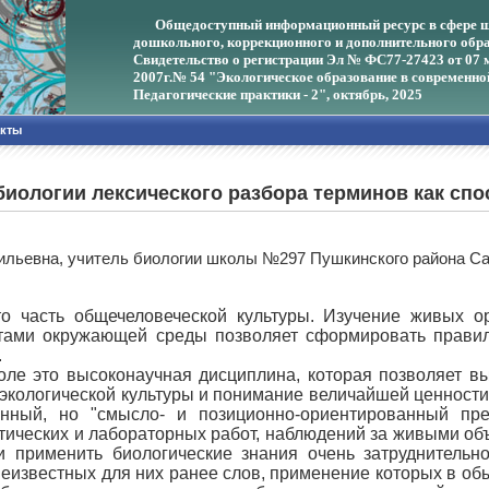
Общедоступный информационный ресурс в сфере ш
дошкольного, коррекционного и дополнительного обра
Свидетельство о регистрации Эл № ФС77-27423 от 07 
2007г.
№ 54 "Экологическое образование в современно
Педагогические практики - 2", октябрь, 2025
акты
биологии лексического разбора терминов как спо
ильевна, учитель биологии школы №297 Пушкинского района Са
о часть общечеловеческой культуры. Изучение живых о
тами окружающей среды позволяет сформировать правил
.
ле это высоконаучная дисциплина, которая позволяет в
экологической культуры и понимание величайшей ценности
ванный, но "смысло- и позиционно-ориентированный пр
тических и лабораторных работ, наблюдений за живыми объ
и применить биологические знания очень затруднительн
еизвестных для них ранее слов, применение которых в обыч