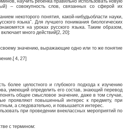
рминов, научить ребенка правильно использовать новую
рный) – совокупность слов, связанных со сферой их
ванием некоторого понятия, какой-нибудьобласти науки,
русского языка". Для лучшего понимания биологических
накомятся на уроках русского языка. Таким образом,
ключает много действий[2, 20]:
о своему значению, выражающие одно или то же понятие
ние.[ 4, 27]
ть более целостного и глубокого подхода к изучению
лова, умеющий определить его состав, знающий перевод
 понять общее смысловое значение, даже в том случае,
рые проявляют повышенный интерес к предмету, при
тным, а следовательно, и повышается интерес.
ользовать при проведении внеклассных мероприятий по
стве с термином: