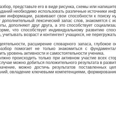
разбор, представьте его в виде рисунка, схемы или напиши
аний необходимо использовать различные источники информ
ами информации, развивают свои способности к поиску 
 дополнительный лексический запас слов, знакомятся с и
ты, дополняют друг друга, а это способствует социализа
орме, что способствует индивидуальному развитию спос
, учитывать возраст и контингент учащихся, не перегружат
еятельности, расширение словарного запаса, глубокое 
разбор помогает не только знакомиться с фундамента
ть уровень активности и самостоятельности ученика.
лжно происходить только при активном участие всех сто
лучае можно добиться положительного результата в развит
начение, можно достичь результатов поставленных цел
аний, овладение ключевыми компетенциями, формирование