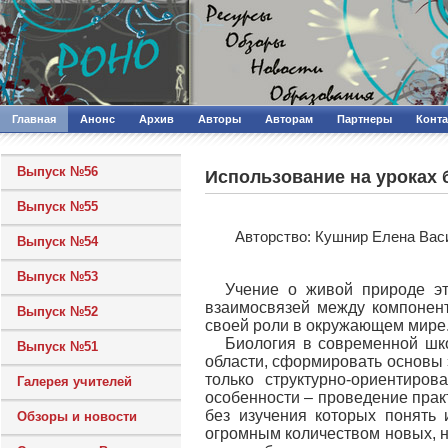
Главная
Анонс
Архив
Авторы
Авторам
Партнеры
Конт
Выпуск №56
Использование на уроках 
Выпуск №55
Авторcтво: Кушнир Елена Вас
Выпуск №54
Выпуск №53
Учение о живой природе эт
взаимосвязей между компонен
Выпуск №52
своей роли в окружающем мире
Биология в современной шко
Выпуск №51
области, сформировать основы 
только структурно-ориентиро
Галерея учителей
особенности – проведение прак
без изучения которых понять 
Обзоры и новости
огромным количеством новых, н