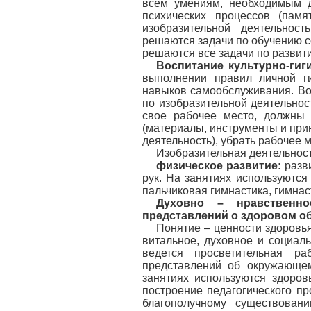
всем умениям, необходимым д
психических процессов (памя
изобразительной деятельнос
решаются задачи по обучению со
решаются все задачи по развит
Воспитание культурно-гиг
выполнении правил личной ги
навыков самообслуживания. Во
по изобразительной деятельнос
свое рабочее место, должны 
(материалы, инструменты и при
деятельность), убрать рабочее м
Изобразительная деятельнос
физическое развитие:
разви
рук. На занятиях используются
пальчиковая гимнастика, гимнас
Духовно – нравственн
представлений о здоровом об
Понятие – ценности здоровья
витальное, духовное и социал
ведется просветительная ра
представлений об окружающем
занятиях используются здоро
построение педагогического пр
благополучному существовани