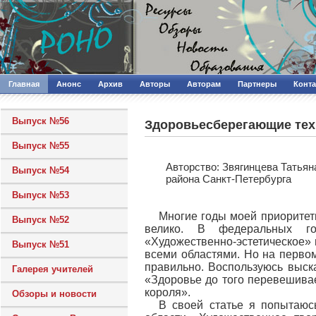
Главная
Анонс
Архив
Авторы
Авторам
Партнеры
Конт
Выпуск №56
Здоровьесберегающие тех
Выпуск №55
Авторcтво: Звягинцева Татья
Выпуск №54
района Санкт-Петербурга
Выпуск №53
Многие годы моей приоритет
Выпуск №52
велико. В федеральных го
«Художественно-эстетическое» 
Выпуск №51
всеми областями. Но на перво
правильно. Воспользуюсь выска
Галерея учителей
«Здоровье до того перевешивае
короля».
Обзоры и новости
В своей статье я попытаюсь