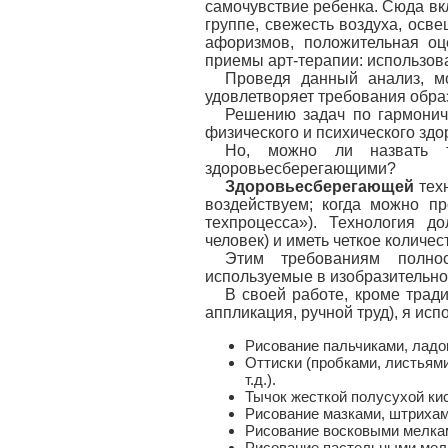
самочувствие ребенка. Сюда вк
группе, свежесть воздуха, осв
афоризмов, положительная оц
приемы арт-терапии: использова
Проведя данный анализ, мо
удовлетворяет требования обра
Решению задач по гармонич
физического и психического зд
Но, можно ли назвать те
здоровьесберегающими?
Здоровьесберегающей
техн
воздействуем; когда можно пр
техпроцесса»). Технология 
человек) и иметь четкое количес
Этим требованиям полнос
используемые в изобразительно
В своей работе, кроме трад
аппликация, ручной труд), я ис
Рисование пальчиками, лад
Оттиски (пробками, листьями
т.д.).
Тычок жесткой полусухой ки
Рисование мазками, штрихам
Рисование восковыми мелка
Рисование пастельными мелк