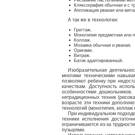
Кляксография обычная и с т
Аппликация рваная или мята
А так же в технологии:
Граттаж.
Монотипия предметная или п
Коллаж.
Мозаика обычная и рваная.
Оригами.
Витраж.
Батик адаптированный.
Изобразительная деятельнос
многими техническими навыка
позволяют ребенку при недост
качествам. Доступность испол
особенностями дошкольников. 
нетрадиционных техник (рисова
возрасте эти техники дополня
технологий (монотипия, коллаж и 
При индивидуальном подходе
техники исполнения достаточн
ограничиваются из-за трудност
пузырями.