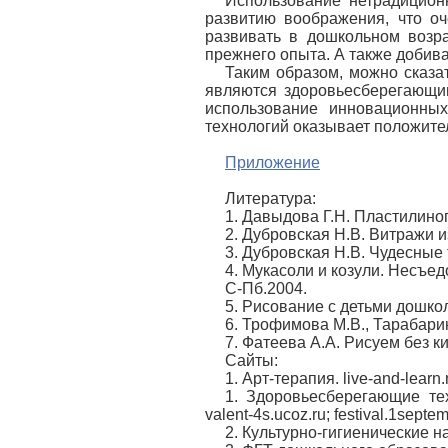
Использование нетрадиционн
развитию воображения, что оч
развивать в дошкольном возра
прежнего опыта. А также добива
Таким образом, можно сказа
являются здоровьесберегающи
использование инновационных
технологий оказывает положите
Приложение
Литература:
1. Давыдова Г.Н. Пластилино
2. Дубровская Н.В. Витражи и
3. Дубровская Н.В. Чудесные 
4. Мукасоли и козули. Несъед
С-Пб.2004.
5. Рисование с детьми дошко
6. Трофимова М.В., Тарабарин
7. Фатеева А.А. Рисуем без ки
Сайты:
1. Арт-терапия. live-and-learn.
1. Здоровьесберегающие техн
valent-4s.ucoz.ru; festival.1septem
2. Культурно-гигиенические нав