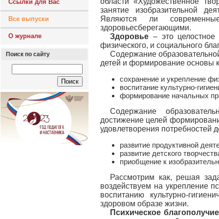
области «Художественное тво
Ссылки для Вас
занятие изобразительной дея
Являются ли современные
Все выпуски
здоровьесберегающими.
О журнале
Здоровье
– это целостное 
физического, и социального бла
Содержание образовательной
Поиск по сайту
детей и формирование основы к
сохранение и укрепление физ
воспитание культурно-гигиен
формирование начальных пре
Содержание образователь
достижение целей формирования
удовлетворения потребностей д
развитие продуктивной деяте
развитие детского творчеств
приобщение к изобразительн
Рассмотрим как, решая зад
воздействуем на укрепление пс
воспитанию культурно-гигие
здоровом образе жизни.
Психическое благополучи