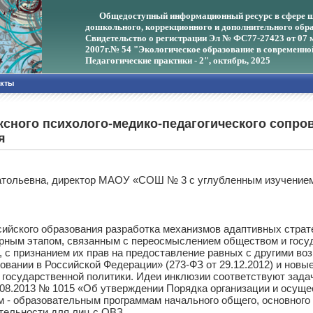
Общедоступный информационный ресурс в сфере ш
дошкольного, коррекционного и дополнительного обра
Свидетельство о регистрации Эл № ФС77-27423 от 07 
2007г.
№ 54 "Экологическое образование в современно
Педагогические практики - 2", октябрь, 2025
акты
сного психолого-медико-педагогического сопро
я
атольевна, директор МАОУ «СОШ № 3 с углубленным изучением
ского образования разработка механизмов адаптивных страте
рным этапом, связанным с переосмыслением обществом и госу
с признанием их прав на предоставление равных с другими воз
ии в Российской Федерации» (273-ФЗ от 29.12.2012) и новые
 государственной политики. Идеи инклюзии соответствуют зада
.08.2013 № 1015 «Об утверждении Порядка организации и осущ
- образовательным программам начального общего, основного 
тельности для лиц с ОВЗ.