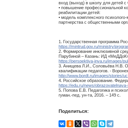
вход (выход) в школу для детей с
• повышение профессиональной ком
реабилитации детей:
• модель комплексного психолого-
партнерства с общественными орг
1. Государственная программа Рос
https://mintrud.gov.ru/ministry/prog
2. Формирование инклюзивной сред
Парубиной – Казань: ИД «МеДДоК»,
https://perspektiva-inva.ru/images/pu
3. Анищева Л.И., Соловьёва Н.В. 
квалификации педагогов. - Воронеж 
http://www.bordt.ru/images/stories/u
4. Российское образование. Феде
https://edu.ru/news/obrazovatelnaya-
5. Попова Е.В. Педагогика и психо
гуман.-пед. ун-та, 2016. – 149 с.
Поделиться: