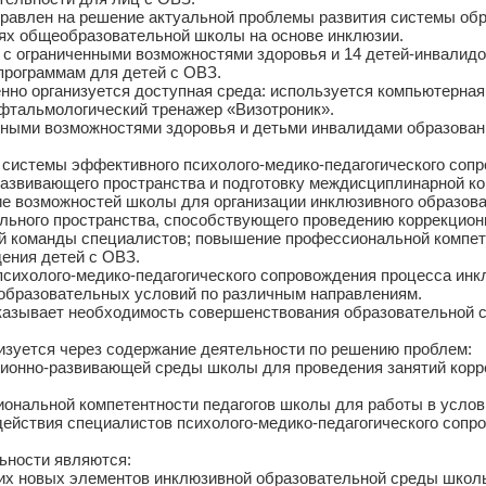
н на решение актуальной проблемы развития системы образ
ях общеобразовательной школы на основе инклюзии.
 ограниченными возможностями здоровья и 14 детей-инвалидов
рограммам для детей с ОВЗ.
енно организуется доступная среда: используется компьютерна
офтальмологический тренажер «Визотроник».
ми возможностями здоровья и детьми инвалидами образовани
 системы эффективного психолого-медико-педагогического соп
развивающего пространства и подготовку междисциплинарной к
озможностей школы для организации инклюзивного образовани
ельного пространства, способствующего проведению коррекцион
команды специалистов; повышение профессиональной компетен
ения детей с ОВЗ.
сихолого-медико-педагогического сопровождения процесса инк
образовательных условий по различным направлениям.
ывает необходимость совершенствования образовательной с
изуется через содержание деятельности по решению проблем:
кционно-развивающей среды школы для проведения занятий ко
иональной компетентности педагогов школы для работы в услов
одействия специалистов психолого-медико-педагогического соп
ьности являются:
ких новых элементов инклюзивной образовательной среды школы