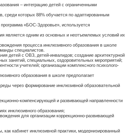
ования – интеграцию детей с ограниченными
, среди которых 88% обучается по адаптированным
я программа «БОС-Здоровье», используется
я является одним из основных и неотъемлемых условий их
ровождения процесса инклюзивного образования в школе
оманды специалистов.
я детей с ОВЗ, детей-инвалидов; создание архитектурной
ных занятий, специальных, оздоровительных мероприятий;
тности учителей; организации комплексного психолого-
люзивного образования в школе предполагает
реды через формирование инклюзивной образовательной
ррекционно-компенсирующей и развивающей направленности
иях инклюзивного образования;
ровождения для организации коррекционно-развивающей
, как кабинет инклюзивной практики, модернизированный