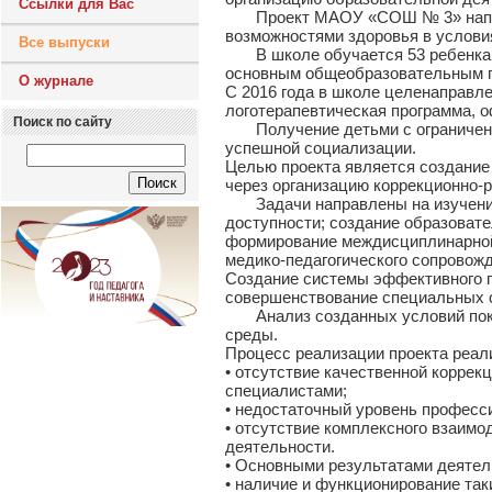
Ссылки для Вас
Проект МАОУ «СОШ № 3» направле
возможностями здоровья в услови
Все выпуски
В школе обучается 53 ребенка с
основным общеобразовательным п
О журнале
С 2016 года в школе целенаправл
логотерапевтическая программа, 
Поиск по сайту
Получение детьми с ограниченны
успешной социализации.
Целью проекта является создание
через организацию коррекционно-
Задачи направлены на изучение в
доступности; создание образоват
формирование междисциплинарной 
медико-педагогического сопровожд
Создание системы эффективного п
совершенствование специальных 
Анализ созданных условий показ
среды.
Процесс реализации проекта реал
• отсутствие качественной корре
специалистами;
• недостаточный уровень професс
• отсутствие комплексного взаим
деятельности.
• Основными результатами деятел
• наличие и функционирование та