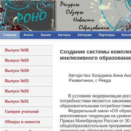
Главная
Анонс
Архив
Авторы
Авторам
Партнеры
Конт
Выпуск №56
Создание системы комплек
инклюзивного образовани
Выпуск №55
Выпуск №54
Авторcтво: Козырина Анна Ан
Ржавитина», г. Ревда
Выпуск №53
Выпуск №52
В условиях модернизации россий
потребностями является закономе
Выпуск №51
образовательными потребностями, 
Федеральный закон «Об образован
Галерея учителей
инклюзивные тенденции на уровне
Приказ Минобрнауки России от 30
Обзоры и новости
общеобразовательным программам 
организацию образовательной дея