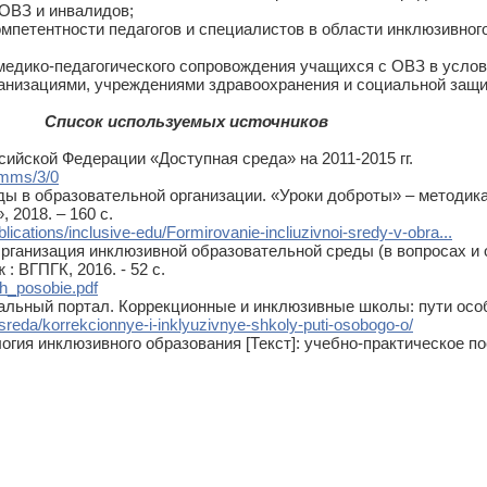
 ОВЗ и инвалидов;
петентности педагогов и специалистов в области инклюзивного
медико-педагогического сопровождения учащихся с ОВЗ в услов
анизациями, учреждениями здравоохранения и социальной защи
Список используемых источников
сийской Федерации «Доступная среда» на 2011-2015 гг.
ramms/3/0
ы в образовательной организации. «Уроки доброты» – методика, 
 2018. – 160 с.
blications/inclusive-edu/Formirovanie-incliuzivnoi-sredy-v-obra...
Организация инклюзивной образовательной среды (в вопросах и
: ВГПГК, 2016. - 52 с.
ch_posobie.pdf
ральный портал. Коррекционные и инклюзивные школы: пути осо
sreda/korrekcionnye-i-inklyuzivnye-shkoly-puti-osobogo-o/
логия инклюзивного образования [Текст]: учебно-практическое по