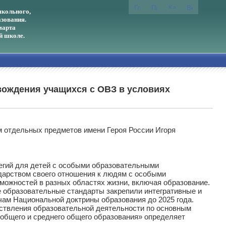
кольного,
зования.
марта
й школе.
вождения учащихся с ОВЗ в условиях
 отдельных предметов имени Героя России Игоря
гий для детей с особыми образовательными
дарством своего отношения к людям с особыми
можностей в разных областях жизни, включая образование.
 образовательные стандарты закрепили интегративные и
чам Национальной доктрины образования до 2025 года.
ествления образовательной деятельности по основным
общего и среднего общего образования» определяет