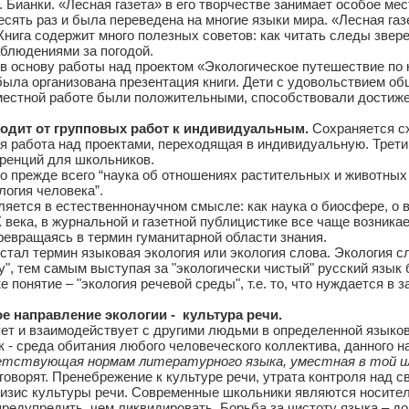
 Бианки. «Лесная газета» в его творчестве занимает особое ме
сять раз и была переведена на многие языки мира. «Лесная газет
нига содержит много полезных советов: как читать следы зверей
аблюдениями за погодой.
основу работы над проектом «Экологическое путешествие по кн
была организована презентация книги. Дети с удовольствием об
местной работе были положительными, способствовали достиже
одит от групповых работ к индивидуальным.
Сохраняется сх
 работа над проектами, переходящая в индивидуальную. Третий
ренций для школьников.
то прежде всего “наука об отношениях растительных и животных 
логия человека”.
ляется в естественнонаучном смысле: как наука о биосфере, о в
ХХ века, в журнальной и газетной публицистике все чаще возник
ревращаясь в термин гуманитарной области знания.
ал термин языковая экология или экология слова. Экология сл
у", тем самым выступая за "экологически чистый" русский язык 
е понятие – "экология речевой среды", т.е. то, что нуждается в 
е направление экологии - культура речи.
ует и взаимодействует с другими людьми в определенной языко
 - среда обитания любого человеческого коллектива, данного н
ветствующая нормам литературного языка, уместная в той и
 говорят. Пренебрежение к культуре речи, утрата контроля над
ризис культуры речи. Современные школьники являются носител
редупредить, чем ликвидировать. Борьба за чистоту языка – до