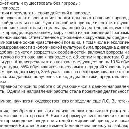
может жить и существовать без природы;
 природе;
твия и результаты своих действий в природе.
 показал, что воспитание положительного отношения к природ
ской деятельностью. Чувство любви к природе и соответствующ
ношения к сознательно-целенаправленной деятельности, имеющ
к природе, окружающему миру - одно из направлений Программ
ьной школы. Ответственное отношение к окружающей среде - э
мирование основ нравственной позиции, в том числе и экологич
мированности экологической культуры была проведена диагно
добран с учетом возрастных особенностей, включал вопросы и 
ступков по отношению к природе: ее. объектам и предметам. О
ультуры. Анализ результатов показал следующее: лишь 10 % о
культуры, 55% обучающихся класса имеют средний уровень ку
ам природного мира, 35% указывают на несформированное отно
анализа данных, полученных в ходе диагностики, представлены 
хся.
равной точкой по работе с обучающимися в данном направлени
ь. Одним из направлений работы стала проектная деятельность
ира: научного и художественного определял еще Л.С. Выготски
ания, приобретает навыки анализа положительных и отрицатель
ами такого автора как В. Бианки формирует мышление и эколог
Его произведения вводят читателей в мир живой природы и показ
ведений Виталия Бианки имеет большое значение: учат наблюдат