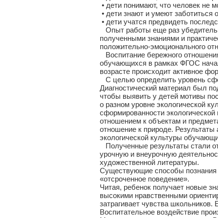
• дети понимают, что человек не 
• дети знают и умеют заботиться о
• дети учатся предвидеть последс
Опыт работы еще раз убедительно
полученными знаниями и практиче
положительно-эмоционального от
Воспитание бережного отношения 
обучающихся в рамках ФГОС начал
возрасте происходит активное фор
С целью определить уровень сфор
Диагностический материал был по
чтобы выявить у детей мотивы по
о разном уровне экологической к
сформированности экологической 
отношением к объектам и предмет
отношение к природе. Результаты 
экологической культуры обучающи
Полученные результаты стали отп
урочную и внеурочную деятельност
художественной литературы.
Существующие способы познания м
«отсроченное поведение».
Читая, ребенок получает новые зн
высокими нравственными ориентир
затрагивает чувства школьников. 
Воспитательное воздействие произ