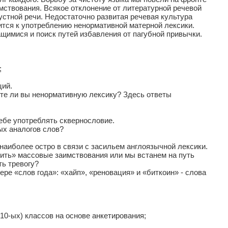
имствования. Всякое отклонение от литературной речевой
устной речи. Недостаточно развитая речевая культура
ится к употреблению ненормативной матерной лексики.
щимися и поиск путей избавления от пагубной привычки.
;
ций.
ете ли вы ненормативную лексику? Здесь ответы
ебе употреблять сквернословие.
ых аналогов слов?
наиболее остро в связи с засильем англоязычной лексики.
рить» массовые заимствования или мы встанем на путь
ть тревогу?
е «слов года»: «хайп», «реновация» и «биткоин» - слова
10-ых) классов на основе анкетирования;