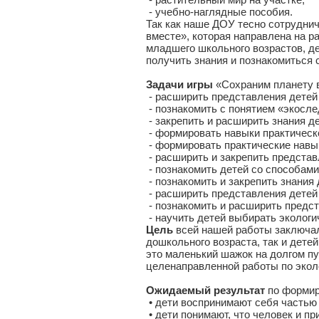
- учебно-наглядные пособия.
Так как наше ДОУ тесно сотруднич
вместе», которая направлена на р
младшего школьного возрастов, де
получить знания и познакомиться
Задачи игры
«Сохраним планету 
- расширить представления детей 
- познакомить с понятием «экосле
- закрепить и расширить знания д
- формировать навыки практическо
- формировать практические навык
- расширить и закрепить представл
- познакомить детей со способами
- познакомить и закрепить знания
- расширить представления детей
- познакомить и расширить предст
- научить детей выбирать экологи
Цель
всей нашей работы заключал
дошкольного возраста, так и детей
это маленький шажок на долгом пу
целенаправленной работы по экол
Ожидаемый результат
по формир
• дети воспринимают себя частью
• дети понимают, что человек и п