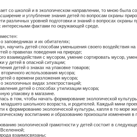
ает со школой и в экологическом направлении, то мною была с
асширение и углубление знания детей по вопросам охраны прир
ти различных уровней подготовки и знаний о вопросах охраны 
 с интересными фактами по окружающей среде.
вместе»:
о заповедниках и их обитателях;
д», научить детей способам уменьшения своего воздействия на 
етей о правилах поведения на природе;
го взаимодействия с мусором, умение сортировать мусор, умен
и у детей в опасной ситуации;
ения детей о знаках на упаковке товаров;
 вторичного использования мусора;
 детей о времени разложения мусора;
 о экологичных видах электростанций;
авления детей о способах утилизации мусора;
чную упаковку в магазине.
ась в том, чтобы начать формирование экологической культуры
 младшего школьного возраста, и родителей. Каждый мини проект
ти к формированию экологической культуры, капля в то море жи
огическому воспитанию и образованию произошли изменения в п
ованию экологической грамотности у детей состоит в следующе
 Вселенной;
рирода взаимосвязаны;