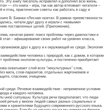
сто. Эту книгу писатель исправлял и дополнял всю жизнь.
а» — это книга – игра, так как автор втягивает читателя –
 и птиц, практические советы как работать в саду и
иге В. Бианки «Лесная газета». В рамках преемственности
щались, читали друг другу и играли с «живыми»
нию поставленных целей. (Приложение).
ема, начатая ранее: поиск проблемы через диагностики и
 этап – афиширование своих работ на уровнях класса,
организмов друг к другу и к окружающей их среде. Экология
заимодействии человека с природой, как с домом, в котором
ает проблема экологии культуры, и постепенно приобретает
ова охватывает слой всех "некультурных" слов,
без мата, слов-паразитов, отдельных жаргонизмов и
защите, спасении, очищении.
вой среде. Речевое взаимодействие - непременное условие
арода и каждого человека.
ли иной ситуации.
Культура речи предполагает, что люди
 своей речью у многих людей самых разных социальных и
ями и хранителями будущего современного русского языка.
лг каждого. Борьбу за чистоту языка мы повели на фронте