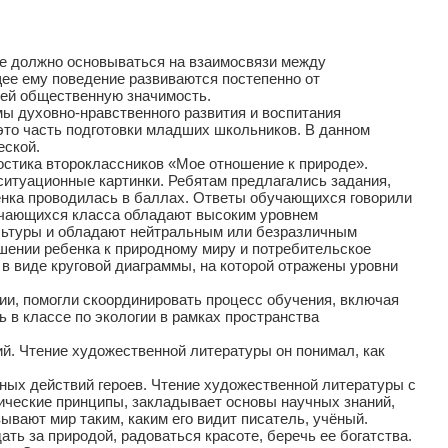
е должно основываться на взаимосвязи между
ее ему поведение развиваются постепенно от
ей общественную значимость.
ы духовно-нравственного развития и воспитания
то часть подготовки младших школьников. В данном
еской.
стика второклассников «Мое отношение к природе».
ситуационные картинки. Ребятам предлагались задания,
ценка проводилась в баллах. Ответы обучающихся говорили
бучающихся класса обладают высоким уровнем
льтуры и обладают нейтральным или безразличным
шении ребенка к природному миру и потребительское
в виде круговой диаграммы, на которой отражены уровни
и, помогли скоординировать процесс обучения, включая
 в классе по экологии в рамках пространства
й. Чтение художественной литературы он понимал, как
ных действий героев. Чтение художественной литературы с
ические принципы, закладывает основы научных знаний,
ывают мир таким, каким его видит писатель, учёный.
ь за природой, радоваться красоте, беречь ее богатства.