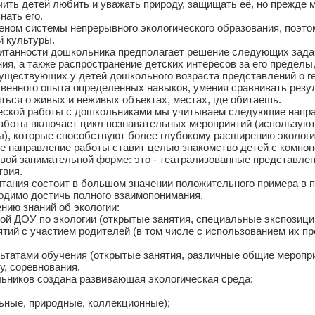
чить детей любить и уважать природу, защищать её, но прежде
нать его.
ном системы непрерывного экологического образования, поэто
й культуры.
итанности дошкольника предполагает решение следующих зада
 а также распространение детских интересов за его пределы, 
ществующих у детей дошкольного возраста представлений о гео
енного опыта определенных навыков, умения сравнивать резу
ся о живых и неживых объектах, местах, где обитаешь.
ческой работы с дошкольниками мы учитываем следующие напр
боты включает цикл познавательных мероприятий (используют
ы), которые способствуют более глубокому расширению экологи
 направление работы ставит целью знакомство детей с компон
овой занимательной форме: это - театрализованные представлени
твия.
итания состоит в большом значении положительного примера в 
ходимо достичь полного взаимопонимания.
ию знаний об экологии:
ой ДОУ по экологии (открытые занятия, специальные экспозиции
тий с участием родителей (в том числе с использованием их п
ьтатами обучения (открытые занятия, различные общие меропри
у, соревнования.
ьников создана развивающая экологическая среда:
льные, природные, коллекционные);