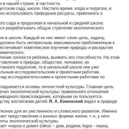
 в нашей стране, в частности.
ском саду, школе. Настало время, когда и педагоги, и
ьно использовать природные ресурсы, привлекать к
го сада и продолжая в начальной и средней школе.
мся разрабатывать общую стратегию экологического
 в школе. Каждый из них имеет свою цель, задачу,
 должно быть интересным, максимально приближенным к
беспечивает комплексное изучение природы и раскрытия
номического.
ение личности ребенка, выявить его способности. На этом
тавление о природе, обществе, человеке, их
танного педагогом, то в начальной школе они уже
уальным исследовательским и проектным работам.
 над исследовательскими и проектными работами по
кладывается основы личностной культуры. Главная цель
ачал экологической культуры: правильного отношения
природного происхождения, которыми он пользуется.
ству воспитания детей:
Я. А. Коменский
видел в природе
лезное для их умственного и словесного развития. Именно
ет представления о разных формах жизни, т. е. у него
нты экологической культуры.
т «наука о доме» (oikos – дом, родина; logos - наука,