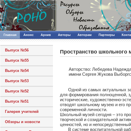
Главная
Анонс
Архив
Авторы
Авторам
Партнеры
Конт
Выпуск №56
Пространство школьного 
Выпуск №55
Авторcтво: Лебедева Надежда
Выпуск №54
имени Сергея Жукова Выборгс
Выпуск №53
Одной из самых актуальных зада
Выпуск №52
для формирования полноценной, з
исторические, художественно-эсте
Выпуск №51
отводят школьному музею и его п
современной личности.
Галерея учителей
Школьный музей сегодня – это про
творческой и созидательной актив
Обзоры и новости
ценностей, но и непосредственный
В системе воспитательной работ