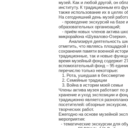
музей. Как и любой другой, он об
институту. К традиционным его фун
также использование их в целях о
На сегодняшний день музей работа
- проведение экскурсий на базе 
образовательных организаций;
- приём новых членов актива школ
микрорайона «Шувалово-Озерки», 
Анализируя деятельность школь
отметить, что являясь площадкой 
сохранения памяти военной истории
традиционные, так и новые функци
время музейный фонд содержит 27
вспомогательный фонд – 95 единиц
перечислю только некоторые:
1. Рота, ушедшая в бессмертие
2. Семейные традиции
3. Война в истории моей семьи
Члены актива музея работают по 
хранение и уход экспозиции и фон
традиционно является разноплан
посетителей: обзорные экскурсии,
творческих работ.
Ежегодно на основе музейной экс
мероприятия:
- тематические экскурсии для об