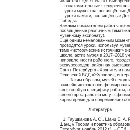
является ГБДОУ № 141 Выборгског
- ознакомительные экскурсии по 
- уроки мужества, посвящённые Д
- уроки памяти, посвящённые Дню
Победы.
Важным показателем работы школь
посвящённые различным тематикам
музейному экспонату).
Ещё одним немаловажным моменто
проводятся уроки, используя музе
теме «исторические источники» (н
школе, актив музея в 2017–2018 у
направленности районного, городс
экскурсоводов, районная выставк
Санкт-Петербурга «Хранители пам
Псковской ВДД «Журавли», интера
Таким образом, музей сегодня ра
важнейших факторов формирования
свою особую специфику работы, от
своего пространства могут сформи
характерные для современного об
Литература
1. Таушканова А. О., Шанц Е. А. 
Шанц // Теория и практика образов
Петербург, ноябрь 2012 г.). – СПб.: