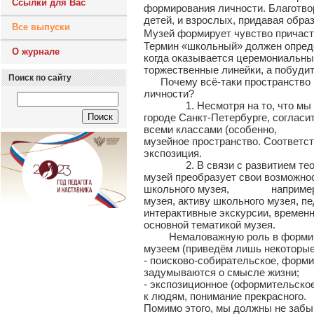
Ссылки для Вас
формирования личности. Благотво
детей, и взрослых, придавая обр
Все выпуски
Музей формирует чувство причаст
Термин «школьный» должен опреде
О журнале
когда оказывается церемониальным
торжественные линейки, а побуди
Поиск по сайту
Почему всё-таки пространство ш
личности?
1. Несмотря на то, что мы с в
городе Санкт-Петербурге, согласит
всеми классами (особенно, когда
музейное пространство. Соответст
экспозиция.
2. В связи с развитием теорий,
музей преобразует свои возможно
школьного музея, например, – 
музея, активу школьного музея, п
интерактивные экскурсии, врем
основной тематикой музея.
Немаловажную роль в формирова
музеем (приведём лишь некоторые
- поисково-собирательское, форми
задумываются о смысле жизни;
- экспозиционное (оформительское
к людям, понимание прекрасного.
Помимо этого, мы должны не забы