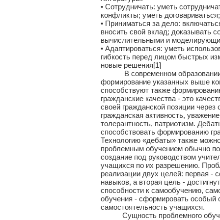
• Сотрудничать: уметь сотруднича
конфликты; уметь договариваться;
• Приниматься за дело: включаться
вносить свой вклад; доказывать с
вычислительными и моделирующи
• Адаптироваться: уметь использ
гибкость перед лицом быстрых изм
новые решения[1]
В современном образовании сущ
формирование указанных выше ком
способствуют также формированию
гражданские качества - это качес
своей гражданской позиции через
гражданская активность, уважение
толерантность, патриотизм. Дебаты
способствовать формированию гра
Технологию «дебаты» также можно
проблемным обучением обычно пон
создание под руководством учите
учащихся по их разрешению. Проб
реализации двух целей: первая -
навыков, а вторая цель - достигну
способности к самообучению, сам
обучения - сформировать особый 
самостоятельность учащихся.
Сущность проблемного обучения 