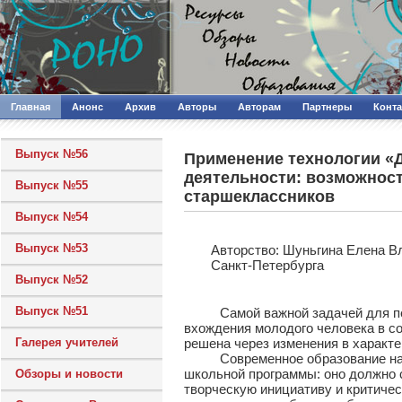
Главная
Анонс
Архив
Авторы
Авторам
Партнеры
Конт
Выпуск №56
Применение технологии «Д
деятельности: возможност
Выпуск №55
старшеклассников
Выпуск №54
Выпуск №53
Авторcтво: Шуньгина Елена В
Санкт-Петербурга
Выпуск №52
Выпуск №51
Самой важной задачей для педаг
вхождения молодого человека в со
Галерея учителей
решена через изменения в характе
Современное образование напра
школьной программы: оно должно 
Обзоры и новости
творческую инициативу и критиче