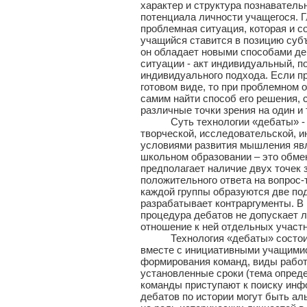
характер и структура познаватель
потенциала личности учащегося. 
проблемная ситуация, которая и с
учащийся ставится в позицию субъ
он обладает новыми способами де
ситуации - акт индивидуальный, 
индивидуального подхода. Если п
готовом виде, то при проблемном 
самим найти способ его решения, 
различные точки зрения на один и 
Суть технологии «дебаты» - это
творческой, исследовательской, и
условиями развития мышления явл
школьном образовании – это обме
предполагает наличие двух точек 
положительного ответа на вопрос-т
каждой группы образуются две под
разрабатывает контраргументы. В 
процедура дебатов не допускает л
отношение к ней отдельных участн
Технология «дебаты» состоит 
вместе с инициативными учащимис
формирования команд, виды работ
установленные сроки (тема опред
команды приступают к поиску инф
дебатов по истории могут быть ал