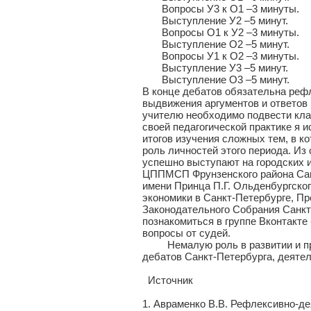
Вопросы У3 к О1 –3 минуты.
Выступление У2 –5 минут.
Вопросы О1 к У2 –3 минуты.
Выступление О2 –5 минут.
Вопросы У1 к О2 –3 минуты.
Выступление У3 –5 минут.
Выступление О3 –5 минут.
В конце дебатов обязательна рефл
выдвижения аргументов и ответов 
учителю необходимо подвести кла
своей педагогической практике я 
итогов изучения сложных тем, в ко
роль личностей этого периода. И
успешно выступают на городских 
ЦППМСП Фрунзенского района Сан
имени Принца П.Г. Ольденбургско
экономики в Санкт-Петербурге, Пр
Законодательного Собрания Санкт
познакомиться в группе Вконтакте
вопросы от судей.
Немалую роль в развитии и прод
дебатов Санкт-Петербурга, деяте
Источник
1. Авраменко В.В. Рефлексивно-де