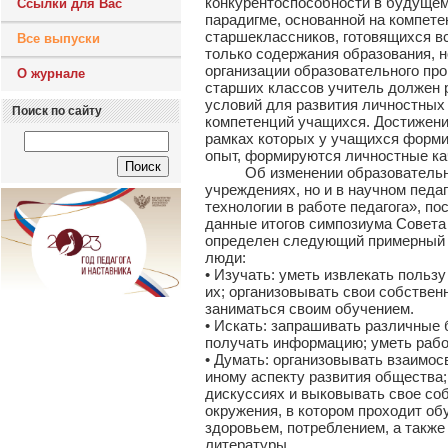
конкурентоспособности в будущем
Ссылки для Вас
парадигме, основанной на компет
старшеклассников, готовящихся в
Все выпуски
только содержания образования, н
организации образовательного пр
О журнале
старших классов учитель должен 
условий для развития личностных
Поиск по сайту
компетенций учащихся. Достижение
рамках которых у учащихся форми
опыт, формируются личностные ка
Об изменении образовательной п
учреждениях, но и в научном педа
технологии в работе педагога», п
данные итогов симпозиума Совета
определен следующий примерный 
люди:
• Изучать: уметь извлекать польз
их; организовывать свои собстве
заниматься своим обучением.
• Искать: запрашивать различные 
получать информацию; уметь рабо
• Думать: организовывать взаимос
иному аспекту развития общества;
дискуссиях и выковывать свое соб
окружения, в котором проходит об
здоровьем, потреблением, а также
литературы.