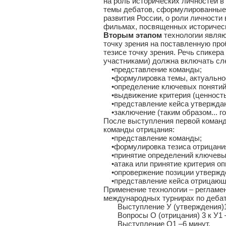
на роль исторических личностей в
темы дебатов, сформулированные у
развития России, о роли личности
фильмах, посвященных историчес
Вторым этапом
технологии являю
точку зрения на поставленную про
тезисе точку зрения. Речь спикер
участниками) должна включать с
•представление команды;
•формулировка темы, актуально
•определение ключевых понятий,
•выдвижение критерия (ценность
•представление кейса утвержда
•заключение (таким образом... гот
После выступления первой команд
команды отрицания:
•представление команды;
•формулировка тезиса отрицани
•принятие определений ключевых
•атака или принятие критерия оп
•опровержение позиции утвержд
•представление кейса отрицающ
Применение технологии – регламен
международных турнирах по дебата
Выступление У (утверждения)1–
Вопросы О (отрицания) 3 к У1 
Выступление О1 –6 минут.