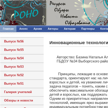
Главная
Анонс
Архив
Авторы
Авторам
Партнеры
Конт
Выпуск №56
Инновационные технологи
Выпуск №55
Авторcтво: Базина Наталья Ал
Выпуск №54
ГБДОУ №34 Выборгского райо
Выпуск №53
Принципы, лежащие в основе де
Выпуск №52
стандарта, ориентируют нас на л
взрослых и детей, на уважение ли
Выпуск №51
задача педагогов – понять, каким
обеспечить максимальное обогащен
Галерея учителей
детей и взрослых, как поддержать
Одним из приоритетных направле
Обзоры и новости
технологий, имеющих ярко выраже
индивидуальным потребностям мо