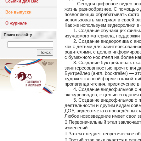
Ссылки для Вас
Сегодня цифровое видео вошло 
жизнь разнообразнее. С помощью 
Все выпуски
позволяющих обрабатывать фото и
использовать материал в своей ра
О журнале
Как же используем видеоролики в 
1. Создание обучающих фильмов 
Поиск по сайту
изучаемого материала, поддержки
2. Создание видеоролика с анон
как с детьми для заинтересованнос
родителями, с целью информиров
с бумажного носителя на более на
3. Создание буктрейлера к сказк
заинтересованностью прочтения д
Буктрейлер (англ. booktrailer) — 
художественной форме о какой-либ
пропаганда чтения, привлечение в
4. Создание видеофильмов с неп
экскурсоводов, с целью создания
5. Создание видеофильмов о про
деятельности и другим видам сов
ДОУ, видеоотчета о проведённых 
Любое нововведение имеет свои за
 Первоначальный этап заключает
изменений.
 Затем следует теоретическое об
 Третий этап заключается в реше