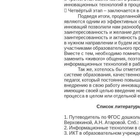
инновационных технологий в проц
 Четвёртый этап – заключается в
Подведя итоги, проделанной на
являются одним из эффективных с
инноваций позволили нам разнооб
заинтересованность и желание де
заинтересованность и активность 
в нужном направлении и будем ис
участниками образовательного пр
Вместе с тем, необходимо помнит
заменить «живого» общения, поэто
информационных технологий в раб
Так же, хотелось бы отметить, 
системе образования, качественн
педагог, который постоянно повыш
внедрению в свою работу инновац
имеющие своей целью введение н
процесса в целом или отдельной е
Список литератур
1. Путеводитель по ФГОС дошкольн
Верховкиной, А.Н. Атаровой. Спб.:
2. Информационные технологии в об
3. ИКТ в образовательном учрежде