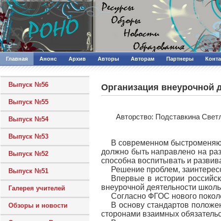
Главная
Анонс
Архив
Авторы
Авторам
Партнеры
Конт
Выпуск №56
Организация внеурочной 
Выпуск №55
Авторcтво: Подставкина Свет
Выпуск №54
Выпуск №53
В современном быстроменяюще
должно быть направлено на раз
Выпуск №52
способна воспитывать и развив
Решение проблем, заинтересо
Выпуск №51
Впервые в истории российск
внеурочной деятельности школь
Галерея учителей
Согласно ФГОС нового поколе
В основу стандартов положе
Обзоры и новости
сторонами взаимных обязательст