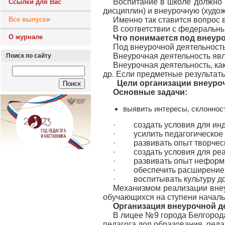
Воспитание в школе должно и
Ссылки для Вас
дисциплин) и внеурочную (худож
Все выпуски
Именно так ставится вопрос 
В соответствии с федеральн
О журнале
Что понимается под внеур
Под внеурочной деятельност
Внеурочная деятельность явл
Поиск по сайту
Внеурочная деятельность, ка
др. Если предметные результаты
Цели организации внеуроч
Основные задачи:
выявить интересы, склоннос
· создать условия для инди
· усилить педагогическое в
· развивать опыт творческо
· создать условия для реал
· развивать опыт неформал
· обеспечить расширение р
· воспитывать культуру до
Механизмом реализации внеу
обучающихся на ступени началь
Организация внеурочной д
В лицее №9 города Белгорода
педагога доп.образования, педа