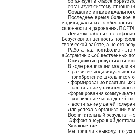
организует в классе образов
организует систему отношен
Создание индивидуальног
Последнее время большое вн
индивидуальных особенностях, 
склонности и дарования. ПОРТФ
Девизом работы с портфолио
Безусловная ценность портфоли
творческой работе, а не его резу
Работа над портфолио - это 
абстрактных «общественных пот
Ожидаемые результаты вн
В ходе реализации модели вн
· развитие индивидуальности
· приобретение школьником с
· формирование позитивных о
· воспитание уважительного 
·формирования коммуникативн
· увеличение числа детей, о
· воспитание у детей толеран
Для успеха в организации вн
Воспитательный результат – э
Эффект внеурочной деятельно
Заключение
Мы пришли к выводу, что усп