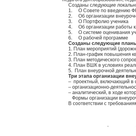
Созданы следующие локальн
1. О Совете по введению Ф
2. Об организации внеурочн
3. О Портфолио ученика
4. Об организации работы к
5. О системе оценивания уч
6. О рабочей программе
Созданы следующие план
1. План мероприятий (дорожн
2. План-график повышения к
3. План методического соп
4. План ВШК в условиях реа
5. План внеурочной деятельн
Три этапа организации вн
– проектный, включающий в с
– организационно-деятельнос
– аналитический, в ходе кот
Формы организации внеуроч
В соответствии с требования