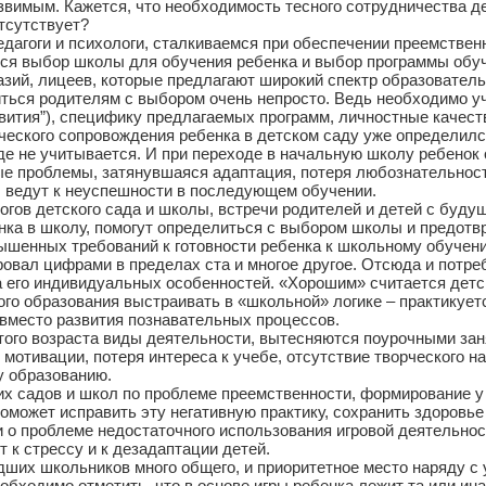
вимым. Кажется, что необходимость тесного сотрудничества дет
тсутствует?
гоги и психологи, сталкиваемся при обеспечении преемственн
ыбор школы для обучения ребенка и выбор программы обуче
ий, лицеев, которые предлагают широкий спектр образовательн
ться родителям с выбором очень непросто. Ведь необходимо у
звития”), специфику предлагаемых программ, личностные качест
ческого сопровождения ребенка в детском саду уже определился
где не учитывается. И при переходе в начальную школу ребено
ные проблемы, затянувшаяся адаптация, потеря любознательнос
 ведут к неуспешности в последующем обучении.
гов детского сада и школы, встречи родителей и детей с буду
нка в школу, помогут определиться с выбором школы и предотв
ных требований к готовности ребенка к школьному обучению 
ровал цифрами в пределах ста и многое другое. Отсюда и потр
а его индивидуальных особенностей. «Хорошим» считается детск
о образования выстраивать в «школьной» логике – практикуетс
 вместо развития познавательных процессов.
этого возраста виды деятельности, вытесняются поурочными за
 мотивации, потеря интереса к учебе, отсутствие творческого 
у образованию.
их садов и школ по проблеме преемственности, формирование у
поможет исправить эту негативную практику, сохранить здоровье
 проблеме недостаточного использования игровой деятельности
 к стрессу и к дезадаптации детей.
ших школьников много общего, и приоритетное место наряду с 
обходимо отметить, что в основе игры ребенка лежит та или ин