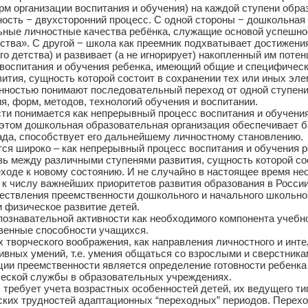
рм организации воспитания и обучения) на каждой ступени обр
ность − двухсторонний процесс. С одной стороны − дошкольная
ные личностные качества ребёнка, служащие основой успешност
ства». С другой − школа как преемник подхватывает достижения
о детства) и развивает (а не игнорирует) накопленный им пот
оспитания и обучения ребенка, имеющий общие и специфические 
тия, сущность которой состоит в сохранении тех или иных эле
нностью понимают последовательный переход от одной ступени
, форм, методов, технологий обучения и воспитании.
и понимается как непрерывный процесс воспитания и обучени
 этом дошкольная образовательная организация обеспечивает б
сада, способствует его дальнейшему личностному становлению.
тся широко – как непрерывный процесс воспитания и обучения 
связь между различными ступенями развития, сущность которой с
еходе к новому состоянию. И не случайно в настоящее время н
к числу важнейших приоритетов развития образования в России
твления преемственности дошкольного и начального школьног
ическое развитие детей.
ательной активности как необходимого компонента учебно
ые способности учащихся.
ского воображения, как направления личностного и интелл
мений, т.е. умения общаться со взрослыми и сверстника
 преемственности является определение готовности ребенка 
еской службы в образовательных учреждениях.
требует учета возрастных особенностей детей, их ведущего тип
ских трудностей адаптационных “переходных” периодов. Перех