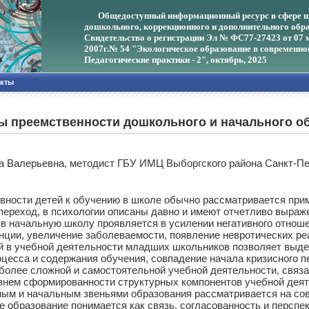
Общедоступный информационный ресурс в сфере ш
дошкольного, коррекционного и дополнительного обра
Свидетельство о регистрации Эл № ФС77-27423 от 07 
2007г.
№ 54 "Экологическое образование в современно
Педагогические практики - 2", октябрь, 2025
акты
ы преемственности дошкольного и начального об
а Валерьевна, методист ГБУ ИМЦ Выборгского района Санкт-Пе
ости детей к обучению в школе обычно рассматривается приме
ереход, в психологии описаны давно и имеют отчетливо выраже
а в начальную школу проявляется в усилении негативного отнош
нции, увеличение заболеваемости, появление невротических ре
 в учебной деятельности младших школьников позволяет выдел
оцесса и содержания обучения, совпадение начала кризисного п
 более сложной и самостоятельной учебной деятельности, связа
внем сформированности структурных компонентов учебной деяте
м и начальным звеньями образования рассматривается на совр
 образование понимается как связь, согласованность и перспек