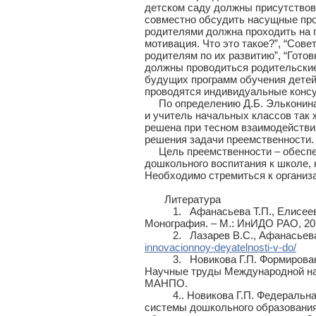
детском саду должны присутствов
совместно обсудить насущные про
родителями должна проходить на 
мотивация. Что это такое?”, “Сов
родителям по их развитию”, “Гото
должны проводиться родительские 
будущих программ обучения детей
проводятся индивидуальные консул
По определению Д.Б. Эльконина, 
и учитель начальных классов так 
решена при тесном взаимодействии
решения задачи преемственности.
Цель преемственности – обеспечи
дошкольного воспитания к школе, 
Необходимо стремиться к организа
Литература
1. Афанасьева Т.П., Елисеева И
Монография. – М.: ИнИДО РАО, 201
2. Лазарев В.С., Афанасьева Т.
innovacionnoy-deyatelnosti-v-do/
3. Новикова Г.П. Формирование 
Научные труды Международной нау
МАНПО.
4.. Новикова Г.П. Федеральная 
системы дошкольного образовани