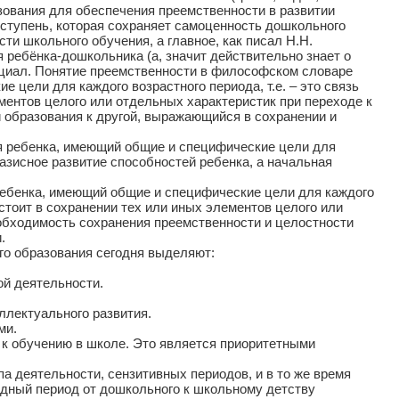
азования для обеспечения преемственности в развитии
 ступень, которая сохраняет самоценность дошкольного
и школьного обучения, а главное, как писал Н.Н.
 ребёнка-дошкольника (а, значит действительно знает о
енциал. Понятие преемственности в философском словаре
цели для каждого возрастного периода, т.е. – это связь
ментов целого или отдельных характеристик при переходе к
 образования к другой, выражающийся в сохранении и
я ребенка, имеющий общие и специфические цели для
азисное развитие способностей ребенка, а начальная
ребенка, имеющий общие и специфические цели для каждого
остоит в сохранении тех или иных элементов целого или
еобходимость сохранения преемственности и целостности
.
о образования сегодня выделяют:
й деятельности.
ектуального развития.
ми.
к обучению в школе. Это является приоритетными
а деятельности, сензитивных периодов, и в то же время
одный период от дошкольного к школьному детству