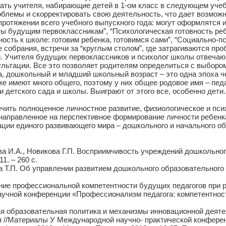
ать учителя, набирающие детей в 1-ом класс в следующем учеб
блемы и скорректировать свою деятельность, что дает возможн
протяжении всего учебного выпускного года: могут оформлятся
еты будущим первоклассникам”, “Психологическая готовность ре
вность к школе: готовим ребенка, готовимся сами”, “Социально-
собрания, встречи за “круглым столом”, где затрагиваются пр
. Учителя будущих первоклассников и психолог школы отвечаю
ьтации. Все это позволяет родителям определиться с выбором 
дошкольный и младший школьный возраст – это одна эпоха чел
же имеют много общего, поэтому у них общее родовое имя – пе
 детского сада и школы. Выиграют от этого все, особенно дети
ть полноценное личностное развитие, физиологическое и псих
направленное на перспективное формирование личности ребенка
ции единого развивающего мира – дошкольного и начального об
.А., Новикова Г.П. Восприимчивость учреждений дошкольного
1. – 260 с.
П. Об управлении развитием дошкольного образовательного
профессиональной компетентности будущих педагогов при р
чной конференции «Профессионализм педагога: компетентностны
образовательная политика и механизмы инновационной деятел
я //Материалы У Международной научно- практической конфере