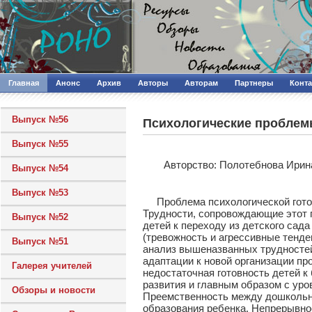
Главная
Анонс
Архив
Авторы
Авторам
Партнеры
Конт
Выпуск №56
Психологические проблем
Выпуск №55
Авторcтво: Полотебнова Ирин
Выпуск №54
Выпуск №53
Проблема психологической готовн
Трудности, сопровождающие этот п
Выпуск №52
детей к переходу из детского сад
(тревожность и агрессивные тенде
Выпуск №51
анализ вышеназванных трудностей
адаптации к новой организации пр
Галерея учителей
недостаточная готовность детей к
развития и главным образом с уро
Обзоры и новости
Преемственность между дошкольны
образования ребенка. Непрерывное