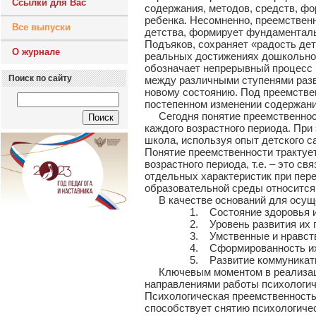
Ссылки для Вас
содержания, методов, средств, фо
ребенка. Несомненно, преемствен
Все выпуски
детства, формирует фундаменталь
Подъяков, сохраняет «радость дет
О журнале
реальных достижениях дошкольног
обозначает непрерывный процесс в
Поиск по сайту
между различными ступенями разви
новому состоянию. Под преемстве
постепенном изменении содержания
Сегодня понятие преемственност
каждого возрастного периода. При
школа, используя опыт детского 
Понятие преемственности трактуе
возрастного периода, т.е. – это 
отдельных характеристик при пер
образовательной среды относится 
В качестве оснований для осущес
1. Состояние здоровья и физ
2. Уровень развития их познав
3. Умственные и нравственн
4. Сформированность их творче
5. Развитие коммуникативных у
Ключевым моментом в реализации
направлениями работы психологич
Психологическая преемственность 
способствует снятию психологиче