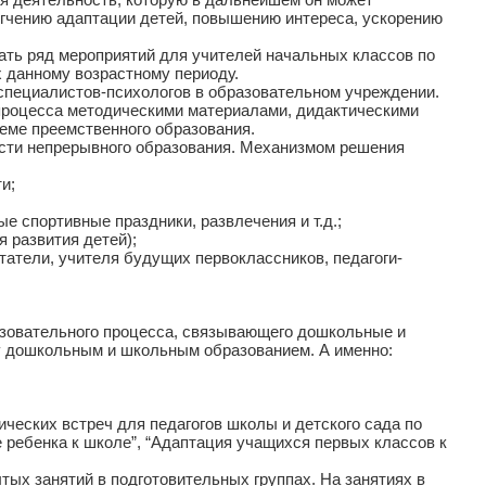
егчению адаптации детей, повышению интереса, ускорению
ать ряд мероприятий для учителей начальных классов по
 данному возрастному периоду.
ециалистов-психологов в образовательном учреждении.
роцесса методическими материалами, дидактическими
еме преемственного образования.
сти непрерывного образования. Механизмом решения
и;
спортивные праздники, развлечения и т.д.;
развития детей);
ели, учителя будущих первоклассников, педагоги-
зовательного процесса, связывающего дошкольные и
у дошкольным и школьным образованием. А именно:
еских встреч для педагогов школы и детского сада по
ке ребенка к школе”, “Адаптация учащихся первых классов к
х занятий в подготовительных группах. На занятиях в