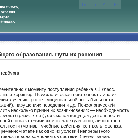
кольного,
зования.
марта
й школе.
щего образования. Пути их решения
тербурга
нительно к моменту поступления ребенка в 1 класс.
нный характер. Психологическая неготовность многих
ения к учению, росте эмоциональной нестабильности
акций), нарушениях поведения и др. Психологический
ить несколько причин их возникновения: — необходимость
ериода (кризис 7 лет), со сменой ведущей деятельности; —
нной с показателями их интеллектуального, личностного
льности (мотивы, учебные действия, контроль, оценка).
еменном этапе как одно из условий непрерывного
тивность всех компонентов системы (целей, задач,