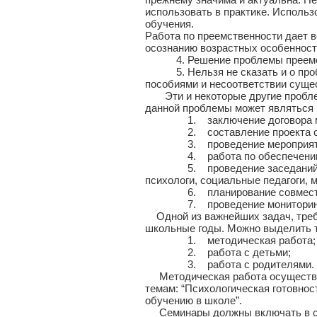
использовать в практике. Использ
обучения.
Работа по преемственности дает 
осознанию возрастных особенност
4. Решение проблемы преемствен
5. Нельзя не сказать и о пробл
пособиями и несоответствии суще
Эти и некоторые другие проблем
данной проблемы может являться
1. заключение договора между
2. составление проекта совме
3. проведение мероприятий, таки
4. работа по обеспечению готов
5. проведение заседаний ПМПк, 
психологи, социальные педагоги, 
6. планирование совместной д
7. проведение мониторинга пр
Одной из важнейших задач, требу
школьные годы. Можно выделить 
1. методическая работа;
2. работа с детьми;
3. работа с родителями.
Методическая работа осуществляе
темам: “Психологическая готовност
обучению в школе”.
Семинары должны включать в себя