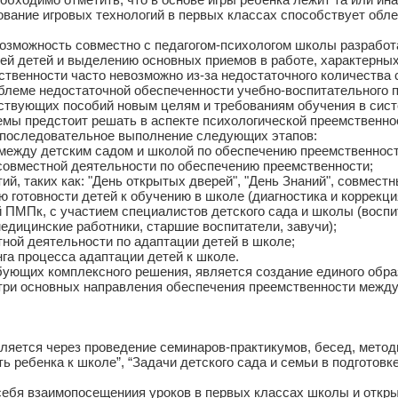
ование игровых технологий в первых классах способствует обл
возможность совместно с педагогом-психологом школы разработ
ей детей и выделению основных приемов в работе, характерных
ности часто невозможно из-за недостаточного количества сп
еме недостаточной обеспеченности учебно-воспитательного п
ствующих пособий новым целям и требованиям обучения в сист
ы предстоит решать в аспекте психологической преемственно
 последовательное выполнение следующих этапов:
 детским садом и школой по обеспечению преемственност
стной деятельности по обеспечению преемственности;
х как: "День открытых дверей", "День Знаний", совместные 
ности детей к обучению в школе (диагностика и коррекция 
с участием специалистов детского сада и школы (воспитат
медицинские работники, старшие воспитатели, завучи);
еятельности по адаптации детей в школе;
оцесса адаптации детей к школе.
ющих комплексного решения, является создание единого обра
три основных направления обеспечения преемственности межд
тся через проведение семинаров-практикумов, бесед, методич
ь ребенка к школе”, “Задачи детского сада и семьи в подготов
 взаимопосещениия уроков в первых классах школы и открыты