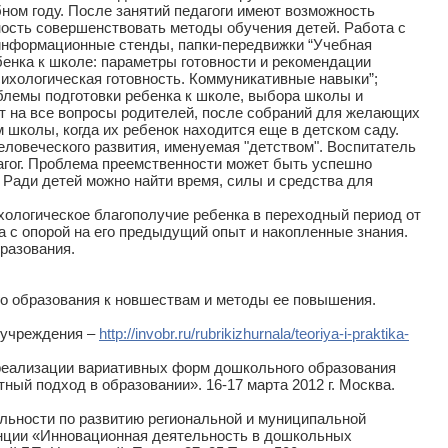
ном году. После занятий педагоги имеют возможность
ость совершенствовать методы обучения детей. Работа с
 информационные стенды, папки-передвижки “Учебная
бенка к школе: параметры готовности и рекомендации
психологическая готовность. Коммуникативные навыки”;
облемы подготовки ребенка к школе, выбора школы и
т на все вопросы родителей, после собраний для желающих
школы, когда их ребенок находится еще в детском саду.
овеческого развития, именуемая "детством". Воспитатель
дагог. Проблема преемственности может быть успешно
. Ради детей можно найти время, силы и средства для
ологическое благополучие ребенка в переходный период от
 с опорой на его предыдущий опыт и накопленные знания.
разования.
 образования к новшествам и методы ее повышения.
 учреждения –
http://invobr.ru/rubrikizhurnala/teoriya-i-praktika-
еализации вариативных форм дошкольного образования
й подход в образовании». 16-17 марта 2012 г. Москва.
ьности по развитию региональной и муниципальной
нции «Инновационная деятельность в дошкольных