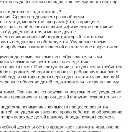
ского сада и школы очевидна, так почему же до сих пор
ости детского сада и школы?
ния. Среди сегодняшнего разнообразия
ых услуг, множество программ (что, в принципе,
читывать особенности психики и физическое состояние
ва будущего учителя и многое другое.
 его психологический портрет, который, как потом
к опять неоднократно обследуется. Упущенное время
ти, проблемы взаимоотношений в коллективе сверстников,
щими педагогами, знакомство с образовательными
ратить возможные негативные последствия.
в части школ. При поступлении в такую школу требуется,
ебность родителей соответствовать требованиям высокого
ий сад, из которого дети переходят в «элитную» школу. И
я раннее обучение детей подготовительных групп письму,
нятиями. Повышенные нагрузки, переутомление, ухудшение
начала провоцируют неврозы детей и другие нежелательные
 педагогов понимания значимости процесса развития
 детей, не ущемляя законное право ребенка на образование.
 при переходе детей в школу. А ведь резкая перемена
учебной деятельностью продолжает занимать игра, она по-
ая деятельность, которую в дальнейшем он может