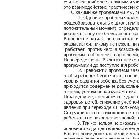
считается наиболее сложным и уяз
это взаимодействие практически о
С какими же проблемами мы, педа
1. Одной из проблем является в
общеобразовательных школ, гимназ
положительный момент), определи
ребенка (“зону его ближайшего ра
В процессе пятилетнего психологи
оказывается, никому не нужен, ни
“работает” против него, а возмож
проблемы в общении с взрослыми,
Непосредственный контакт психоло
программами до поступления ребе
2. Тревожит и проблема завышен
чтобы ребенок бегло читал, опери
уровня развития ребенка без учет
приходится содержание дошкольног
чтению, усложненной математике,
Игра и другие, специфичные для 
здоровья детей, снижение учебной
явления при переходе к школьном
Сотрудничество психологов детск
ребенка, а не накопление знаний, 
3. Так же нельзя не сказать и о
основного вида деятельности ведет
В психологии дошкольников и млад
прежнему значима и актуальна. Не