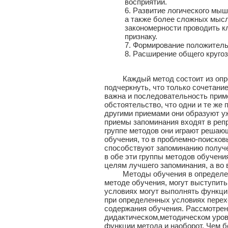
восприятии.
6. Развитие логического мыш
а также более сложных мысл
закономерности проводить 
признаку.
7. Формирование положительн
8. Расширение общего кругоз
Каждый метод состоит из опред
подчеркнуть, что только сочетан
важна и последовательность приме
обстоятельство, что одни и те же 
другими приемами они образуют уж
приемы запоминания входят в реп
группе методов они играют решаю
обучения, то в проблемно-поисков
способствуют запоминанию получе
в обе эти группы методов обучени
целям лучшего запоминания, а во 
Методы обучения в определенной
методе обучения, могут выступить
условиях могут выполнять функци
при определенных условиях перехо
содержания обучения. Рассмотрен
дидактическом,методическом уровн
функции метода и наоборот. Чем б