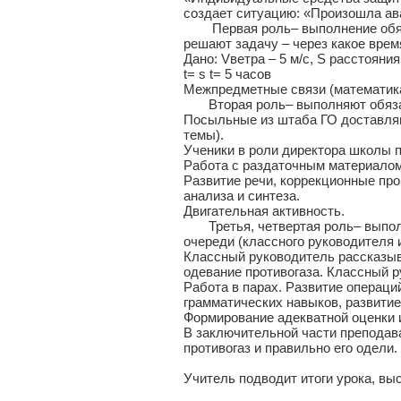
создает ситуацию: «Произошла ав
Первая роль– выполнение обязан
решают задачу – через какое врем
Дано: Vветра – 5 м/с, S расстояния 
t= s t= 5 часов
Межпредметные связи (математика
Вторая роль– выполняют обязан
Посыльные из штаба ГО доставляю
темы).
Ученики в роли директора школы п
Работа с раздаточным материалом,
Развитие речи, коррекционные про
анализа и синтеза.
Двигательная активность.
Третья, четвертая роль– выполн
очереди (классного руководителя и
Классный руководитель рассказыва
одевание противогаза. Классный 
Работа в парах. Развитие операци
грамматических навыков, развити
Формирование адекватной оценки и
В заключительной части преподав
противогаз и правильно его одели.
Учитель подводит итоги урока, вы