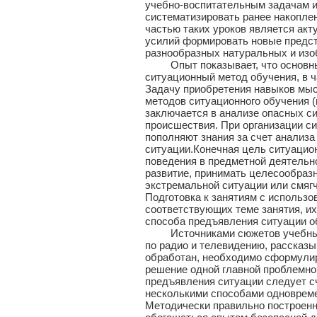
учебно-воспитательным задачам и
систематизировать ранее накопле
частью таких уроков является акт
усилий формировать новые предст
разнообразных натуральных и изо
Опыт показывает, что основным
ситуационный метод обучения, в ч
Задачу приобретения навыков мы
методов ситуационного обучения 
заключается в анализе опасных си
происшествия. При организации с
пополняют знания за счет анализ
ситуации.Конечная цель ситуацион
поведения в предметной деятельно
развитие, принимать целесообраз
экстремальной ситуации или смягч
Подготовка к занятиям с использо
соответствующих теме занятия, их
способа предъявления ситуации 
Источниками сюжетов учебных си
по радио и телевидению, рассказы
обработан, необходимо сформулир
решение одной главной проблемно
предъявления ситуации следует с
несколькими способами одновремен
Методически правильно построенн