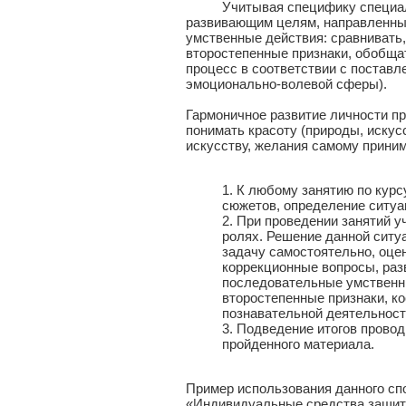
Учитывая специфику специальн
развивающим целям, направленны
умственные действия: сравнивать,
второстепенные признаки, обобща
процесс в соответствии с поставл
эмоционально-волевой сферы).
Гармоничное развитие личности пр
понимать красоту (природы, искус
искусству, желания самому приним
1. К любому занятию по кур
сюжетов, определение ситуац
2. При проведении занятий 
ролях. Решение данной ситу
задачу самостоятельно, оц
коррекционные вопросы, раз
последовательные умственны
второстепенные признаки, к
познавательной деятельност
3. Подведение итогов провод
пройденного материала.
Пример использования данного сп
«Индивидуальные средства защиты