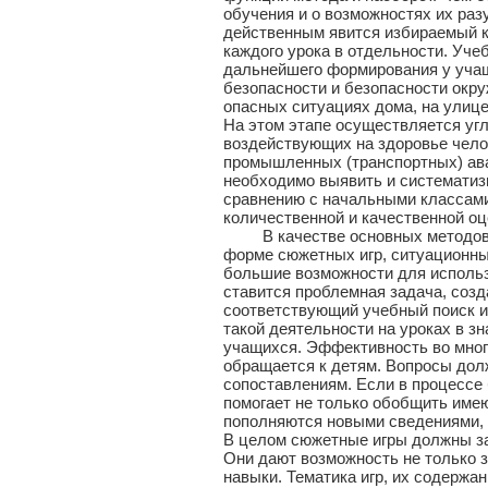
обучения и о возможностях их раз
действенным явится избираемый к
каждого урока в отдельности. Уче
дальнейшего формирования у учащ
безопасности и безопасности окру
опасных ситуациях дома, на улице
На этом этапе осуществляется уг
воздействующих на здоровье челов
промышленных (транспортных) ава
необходимо выявить и систематиз
сравнению с начальными классами
количественной и качественной оц
В качестве основных методов об
форме сюжетных игр, ситуационны
большие возможности для использ
ставится проблемная задача, созд
соответствующий учебный поиск и
такой деятельности на уроках в 
учащихся. Эффективность во мног
обращается к детям. Вопросы дол
сопоставлениям. Если в процессе 
помогает не только обобщить имею
пополняются новыми сведениями, 
В целом сюжетные игры должны за
Они дают возможность не только з
навыки. Тематика игр, их содерж