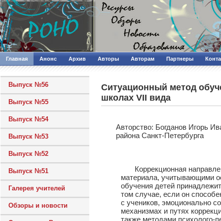
Главная
Анонс
Архив
Авторы
Авторам
Партнеры
Конт
Выпуск №56
Ситуационный метод обуч
школах VII вида
Выпуск №55
Выпуск №54
Авторcтво: Богданов Игорь И
района Санкт-Петербурга
Выпуск №53
Выпуск №52
Коррекционная направленно
Выпуск №51
материала, учитывающими ос
обучения детей принадлежит
Галерея учителей
том случае, если он способе
с учеников, эмоционально со
Обзоры и новости
механизмах и путях коррекци
также методами психолого-п