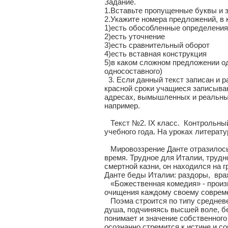
Задание.
1.Вставьте пропущенные буквы и з
2.Укажите номера предложений, в 
1)есть обособленные определения
2)есть уточнение
3)есть сравнительный оборот
4)есть вставная конструкция
5)в каком сложном предложении о
односоставного)
3. Если данный текст записан и р
красной сроки учащиеся записыва
адресах, вымышленных и реальных
например.
Текст №2. IX класс. Контрольный
учебного года. На уроках литерат
Мировоззрение Данте отразилось 
время. Трудное для Италии, трудн
смертной казни, он находился на г
Данте беды Италии: раздоры, вра
«Божественная комедия» - произв
очищения каждому своему современ
Поэма строится по типу средневе
душа, подчиняясь высшей воле, б
понимает и значение собственного 
осознанно стремится к истине и с