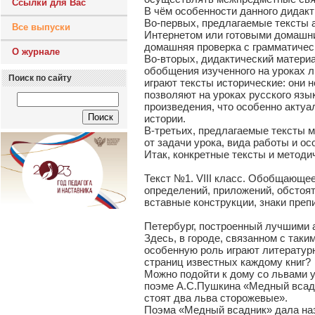
Ссылки для Вас
В чём особенности данного дидак
Во-первых, предлагаемые тексты 
Все выпуски
Интернетом или готовыми домашни
домашняя проверка с грамматичес
О журнале
Во-вторых, дидактический материа
обобщения изученного на уроках 
Поиск по сайту
играют тексты исторические: они н
позволяют на уроках русского язы
произведения, что особенно актуа
истории.
В-третьих, предлагаемые тексты м
от задачи урока, вида работы и ос
Итак, конкретные тексты и методи
Текст №1. VIII класс. Обобщающе
определений, приложений, обстоя
вставные конструкции, знаки преп
Петербург, построенный лучшими ар
Здесь, в городе, связанном с так
особенную роль играют литератур
страниц известных каждому книг?
Можно подойти к дому со львами у
поэме А.С.Пушкина «Медный всадн
стоят два льва сторожевые».
Поэма «Медный всадник» дала на