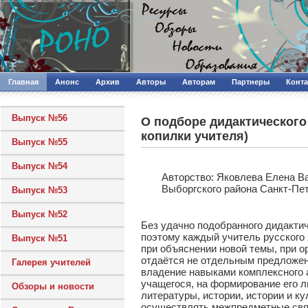
Главная
Анонс
Архив
Авторы
Авторам
Партнеры
Конт
Выпуск №56
О подборе дидактического
копилки учителя)
Выпуск №55
Выпуск №54
Авторcтво: Яковлева Елена В
Выборгского района Санкт-Пе
Выпуск №53
Выпуск №52
Без удачно подобранного дидакти
поэтому каждый учитель русского
Выпуск №51
при объяснении новой темы, при о
отдаётся не отдельным предложени
Галерея учителей
владение навыками комплексного а
учащегося, на формирование его л
Обзоры и новости
литературы, истории, истории и к
осуществлять межпредметные связ