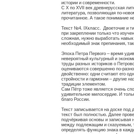
истории и современности.
С Х по XVII век древнерусская ли
литература, позволяющая по-новом
прочитанное. А такое понимание н
Текст №4. IXкласс. Двоеточие и 
при закреплении только что изуче
сложная, нужно выработать навык
необходимый знак препинания, так
Эпоха Петра Первого – время удив
невероятный культурный и эконом
труды разных историков о Петровс
оцениваются совершенно по-разно
двойственно: одни считают его о
стройности и гармонии – другие 
традиции элементом.
Сам Пётр тоже является очень спо
удивительное милосердие. И тольк
благо России.
Текст записывается на доске под 
текст был полностью. Далее пров
подчёркивая основы и записывая н
между подлежащим и сказуемым, т
определять функцию знака в каждо