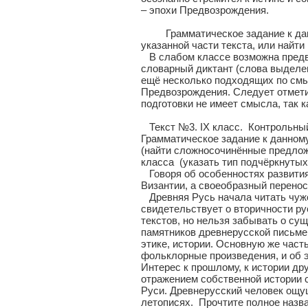
– эпохи Предвозрождения.
Грамматическое задание к данно
указанной части текста, или найт
В слабом классе возможна предва
словарный диктант (слова выделе
ещё несколько подходящих по смыс
Предвозрождения. Следует отметит
подготовки не имеет смысла, так 
Текст №3. IX класс. Контрольный
Грамматическое задание к данному
(найти сложносочинённые предложен
класса (указать тип подчёркнутых
Говоря об особенностях развития 
Византии, а своеобразный перено
Древняя Русь начала читать чужое
свидетельствует о вторичности р
текстов, но нельзя забывать о су
памятников древнерусской письме
этике, истории. Основную же час
фольклорные произведения, и об 
Интерес к прошлому, к истории др
отражением собственной истории 
Руси. Древнерусский человек ощущ
летописях. Прочтите полное назв