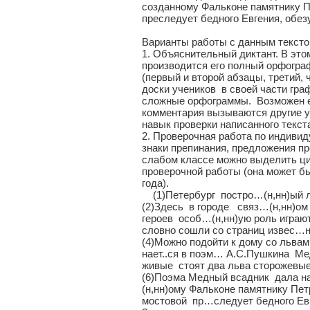
созданному Фальконе памятнику Пе
преследует бедного Евгения, обез
Варианты работы с данным тексто
1. Объяснительный диктант. В это
производится его полный орфогра
(первый и второй абзацы, третий, 
доски учеников в своей части гра
сложные орфограммы. Возможен ещ
комментария вызываются другие у
навык проверки написанного текст
2. Проверочная работа по индиви
знаки препинания, предложения п
слабом классе можно выделить ци
проверочной работы (она может быт
года).
(1)Петербург постро…(н,нн)ый лу
(2)Здесь в городе связ…(н,нн)ом
героев особ…(н,нн)ую роль игра
словно сошли со страниц извес…н
(4)Можно подойти к дому со льва
нает..ся в поэм… А.С.Пушкина Ме
живые стоят два льва сторожевые
(6)Поэма Медный всадник дала н
(н,нн)ому Фальконе памятнику Пет
мостовой пр…следует бедного Евг