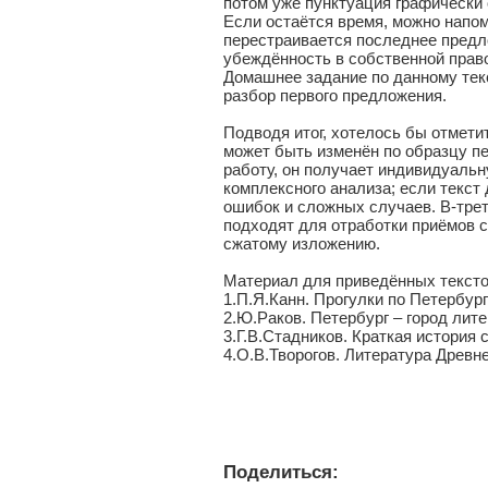
потом уже пунктуация графически 
Если остаётся время, можно напом
перестраивается последнее предло
убеждённость в собственной прав
Домашнее задание по данному тек
разбор первого предложения.
Подводя итог, хотелось бы отметит
может быть изменён по образцу пе
работу, он получает индивидуальн
комплексного анализа; если текст
ошибок и сложных случаев. В-тре
подходят для отработки приёмов с
сжатому изложению.
Материал для приведённых тексто
1.П.Я.Канн. Прогулки по Петербург
2.Ю.Раков. Петербург – город лит
3.Г.В.Стадников. Краткая история
4.О.В.Творогов. Литература Древне
Поделиться: