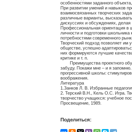
особенностями заданного объекта,
При развитии умений и навыков п
взаимосвязанных творческих задан
различные варианты, высказывать
дискуссиях и обсуждениях, делая
Профессиональная ориентация в 
личности и подготовки школьника
потребностями современного рынк
Творческий подход позволяет им у
обществе, успешно адаптироваться
них формируются лучшие качества
критике и т. п.
Преимущества проектного обучен
забуду. Покажи мне – и я запомню
прогрессивной школы: стимулиров
воображения.
Литература
1.Занков Л. В. Избранные педагогич
2. Терский В.Н., Кель О.С. Игра. 
творчество учащихся: учебное пос
Просвещение, 1989.
Поделиться: