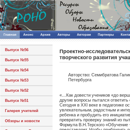
Главная
Анонс
Архив
Авторы
Авторам
Партнеры
Конт
Выпуск №56
Проектно-исследовательск
творческого развития уча
Выпуск №55
Выпуск №54
Авторcтво: Семибратова Гали
Петербурга
Выпуск №53
Выпуск №52
«…Как довести учеников «до вершин
другие вопросы пытался ответить 
Выпуск №51
Сегодня в XXI веке в педагогике 
увлекательным, радостным и инте
Галерея учителей
ребенка и пробудить его инициати
превратить проверку знаний из пы
Обзоры и новости
Формула В.Н.Терского «Обучение +
представляет. Чтобы приблизить р