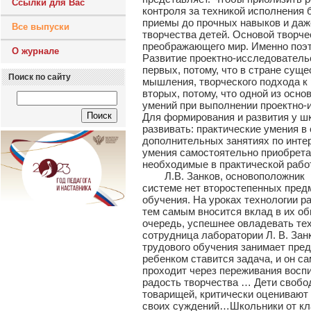
Ссылки для Вас
контроля за техникой исполнения 
приемы до прочных навыков и даж
Все выпуски
творчества детей. Основой творче
преображающего мир. Именно поэт
О журнале
Развитие проектно-исследовательс
первых, потому, что в стране сущ
Поиск по сайту
мышления, творческого подхода к
вторых, потому, что одной из осн
умений при выполнении проектно-
Для формирования и развития у ш
развивать: практические умения в 
дополнительных занятиях по интер
умения самостоятельно приобретат
необходимые в практической рабо
Л.В. Занков, основоположник раз
системе нет второстепенных предм
обучения. На уроках технологии 
тем самым вносится вклад в их об
очередь, успешнее овладевать те
сотрудница лаборатории Л. В. Зан
трудового обучения занимает пре
ребенком ставится задача, и он с
проходит через переживания воспи
радость творчества … Дети свобо
товарищей, критически оценивают 
своих суждений…Школьники от кла