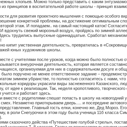
нежных хлопьев. Можно только представить с каким энтузиазмо
ин из принципов в воспитательной работе школы - принцип взаи
ости для развития проектного мышления с помощью особого вид
а решение конкретной проблемы, на достижение оптимальным сп
торой этаж. И попадаем.. на самый настоящий каток! Согласите
 И вдохнуть свежий морозный воздух, пройдясь по зимней алле
Здесь трудились выпускные одиннадцатые. Сработал механизм 
!
но кипит умственная деятельность, превратилась в «Сокровищ
зажей юных художников школы.
месте с учителями после уроков, когда можно было полностью о
зывается внеурочная деятельность, которая является составно
чащихся, организуемая для них в содержательном досуге и общ
 было поручено не менее ответственное задание – продемонстри
огатом зимнем убранстве, то полностью согласитесь с нами, что
ольные коридоры украсили виды заснеженного Казанского, людн
елу, от идее к реализации. Так, неделя кропотливого, творческог
и учится и работает здесь.
и вместе с родителями спешат попасть в школу на новогодний у
 смех. Незаметно приоткрываем дверь…. и посередине актового 
 представление. Главный гость елки, конечно же, Дед Мороз. Ег
у, в роли Снегурочки в этом году была ученица 11б класса Си
).
елями сказочного действа «Путешествие голубой стрелы», пост
елей учащиеся 7- 8 классов. Главным режиссером выступил учи