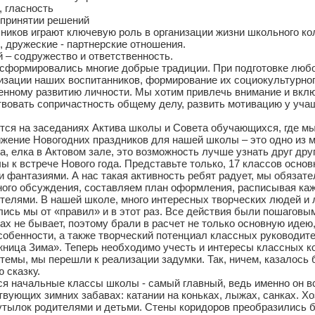
, гласность
 принятии решений
ников играют ключевую роль в организации жизни школьного ко
 дружеские - партнерские отношения.
– содружество и ответственность.
сформировались многие добрые традиции. При подготовке любо
изации наших воспитанников, формирование их социокультурног
нному развитию личности. Мы хотим привлечь внимание и вклю
твовать сопричастность общему делу, развить мотивацию у уча
тся на заседаниях Актива школы и Совета обучающихся, где м
ижение Новогодних праздников для нашей школы – это одно из
, елка в Актовом зале, это возможность лучше узнать друг дру
к встрече Нового года. Представьте только, 17 классов основн
и фантазиями. А нас такая активность ребят радует, мы обязат
ного обсуждения, составляем план оформления, расписывая каж
телями. В нашей школе, много интересных творческих людей и
ись мы от «правил» и в этот раз. Все действия были пошаговы
ах не бывает, поэтому брали в расчет не только основную идею
обенности, а также творческий потенциал классных руководите
ница Зима». Теперь необходимо учесть и интересы классных ко
 темы, мы перешли к реализации задумки. Так, ничем, казалос
 сказку.
ся начальные классы школы - самый главный, ведь именно он в
ующих зимних забавах: катании на коньках, лыжах, санках. Хоз
тылок родителями и детьми. Стены коридоров преобразились б