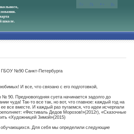
кольного,
зования.
марта
й школе.
е ГБОУ №90 Санкт-Петербурга
юбимых! И все, что связано с его подготовкой,
 № 90. Предновогодняя суета начинается задолго до
ии чуда! Так-то все так, но вот, что главное: каждый год на
е все вместе. И каждый раз пугаемся, что идеи исчерпали
ереполняет: «Фестиваль Дедов Морозов!»(2012г), «Сказочные
етить «Художницей Зимой»(2015)
ет обучающихся. Для себя мы определили следующие