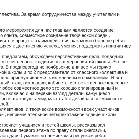
ллектива. За время сотрудничества между учителями и
го мероприятия для нас главным является создание
о опыта, совместное созидание творческой среды,
чить в процесс взаимодействия, как можно больше ребят
щихся к достижению успеха, умения, поддержать инициативу
ы предлагаем, обсуждаем перспективные дела, подводим
 многочисленных традиционных мероприятий школы. Это не
га. В предновогодние ноябрьские дни все мы горячо
ой школы и по 2 представителя от классного коллектива и
ельно прислушиваемся к их мнениям и пожеланиям. И вот
дый этаж, рекреации, кабинеты и ответственные классные
 любое совместное дело это хорошо спланированный и
ми, включая и на первый взгляд детали, кажущиеся
, но и цветовую гамму, масштабы дизайна и возможности
лей.
ллективов, и творческие возможности всех участников
ь бы, непримечательное четырехэтажное здание школы
стречает учащихся и гостей школы, рассказывал
яевами первого этажа по праву стали снеговики,
лагодаря бумажным снежинкам и рисункам ребят,