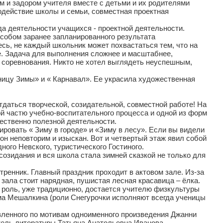
м и задором учителя вместе с детьми и их родителями
модействие школы и семьи, совместная проектная
а деятельности учащихся - проектной деятельности.
особом заранее запланированного результата
сь, не каждый школьник может похвастаться тем, что на
е. Задача для выполнения сложнее и масштабнее,
соревнования. Никто не хотел выглядеть неуспешным,
ницу Зимы» и « Карнавал». Ее украсила художественная
тдаться творческой, созидательной, совместной работе! На
й частю учебно-воспитательного процесса и одной из форм
ественно полезной деятельности.
ровать « Зиму в городе» и «Зиму в лесу». Если вы видели
 он неповторим и изыскан. Вот и четвертый этаж явил собой
ого Невского, туристического Гостиного.
о созидания и вся школа стала зимней сказкой не только для
тренник. Главный праздник проходит в актовом зале. Из-за
зала стоит нарядная, пушистая лесная красавица – ёлка.
о роль, уже традиционно, достается учителю физкультуры
ма Мешалкина (роли Снегурочки исполняют всегда ученицы
авленного по мотивам одноименного произведения Джанни
тель литературы Татьяна Анатольевна Иванова.