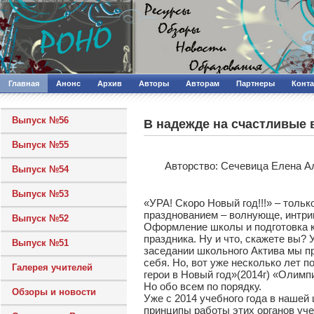
Главная
Анонс
Архив
Авторы
Авторам
Партнеры
Конт
Выпуск №56
В надежде на счастливые
Выпуск №55
Авторcтво: Сечевица Елена А
Выпуск №54
Выпуск №53
«УРА! Скоро Новый год!!!» – тольк
празднованием – волнующе, интри
Выпуск №52
Оформление школы и подготовка к 
праздника. Ну и что, скажете вы? У
Выпуск №51
заседании школьного Актива мы пр
себя. Но, вот уже несколько лет 
Галерея учителей
герои в Новый год»(2014г) «Олимпи
Но обо всем по порядку.
Обзоры и новости
Уже с 2014 учебного года в наше
принципы работы этих органов уч