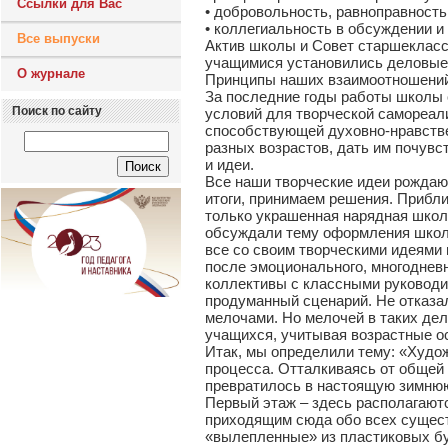
Ссылки для Вас
• добровольность, равноправность
• коллегиальность в обсуждении и
Все выпуски
Актив школы и Совет старшекласс
учащимися установились деловые,
О журнале
Принципы наших взаимоотношений 
За последние годы работы школы 
Поиск по сайту
условий для творческой самореал
способствующей духовно-нравстве
разных возрастов, дать им почувс
и идеи.
Все наши творческие идеи рождаю
итоги, принимаем решения. Прибл
только украшенная нарядная школа
обсуждали тему оформления школы 
все со своим творческими идеями 
после эмоционального, многоднев
коллективы с классными руководи
продуманный сценарий. Не отказал
мелочами. Но мелочей в таких дел
учащихся, учитывая возрастные ос
Итак, мы определили тему: «Худож
процесса. Отталкиваясь от общей
превратилось в настоящую зимнюю
Первый этаж – здесь располагают
приходящим сюда обо всех существ
«вылепленные» из пластиковых бу