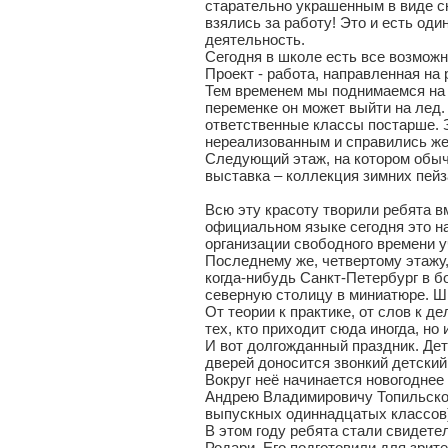
старательно украшенным в виде с
взялись за работу! Это и есть од
деятельность.
Сегодня в школе есть все возможн
Проект - работа, направленная н
Тем временем мы поднимаемся на в
переменке он может выйти на лед.
ответственные классы постарше. 
нереализованным и справились же
Следующий этаж, на котором обыч
выставка – коллекция зимних пей
Всю эту красоту творили ребята в
официальном языке сегодня это на
организации свободного времени у
Последнему же, четвертому этажу,
когда-нибудь Санкт-Петербург в б
северную столицу в миниатюре. Шк
От теории к практике, от слов к д
тех, кто приходит сюда иногда, но 
И вот долгожданный праздник. Дет
дверей доносится звонкий детский
Вокруг неё начинается новогоднее
Андрею Владимировичу Топильском
выпускных одиннадцатых классов
В этом году ребята стали свидет
Родари. Его подготовили для зрит