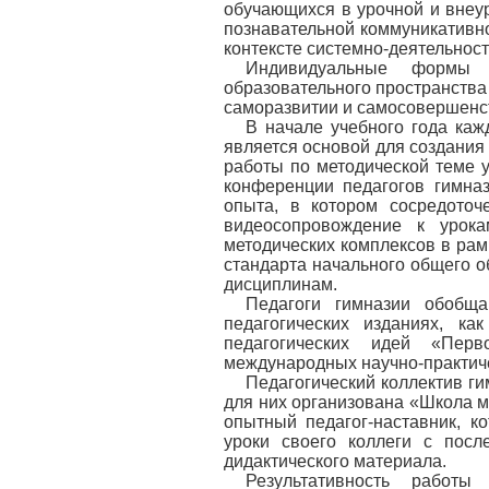
обучающихся в урочной и внеу
познавательной коммуникативн
контексте системно-деятельност
Индивидуальные формы 
образовательного пространства
саморазвитии и самосовершенс
В начале учебного года каж
является основой для создания 
работы по методической теме у
конференции педагогов гимназ
опыта, в котором сосредоточ
видеосопровождение к урок
методических комплексов в рам
стандарта начального общего о
дисциплинам.
Педагоги гимназии обобщ
педагогических изданиях, к
педагогических идей «Перв
международных научно-практиче
Педагогический коллектив г
для них организована «Школа м
опытный педагог-наставник, к
уроки своего коллеги с посл
дидактического материала.
Результативность работ