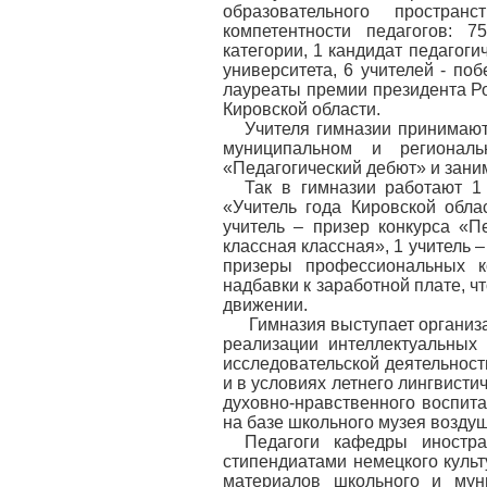
образовательного простра
компетентности педагогов:
категории, 1 кандидат педагоги
университета, 6 учителей - п
лауреаты премии президента Р
Кировской области.
Учителя гимназии принимают
муниципальном и региональ
«Педагогический дебют» и зани
Так в гимназии работают 1 
«Учитель года Кировской облас
учитель – призер конкурса «П
классная классная», 1 учитель 
призеры профессиональных к
надбавки к заработной плате, ч
движении.
Гимназия выступает органи
реализации интеллектуальных
исследовательской деятельност
и в условиях летнего лингвист
духовно-нравственного воспит
на базе школьного музея возду
Педагоги кафедры иностр
стипендиатами немецкого культ
материалов школьного и мун