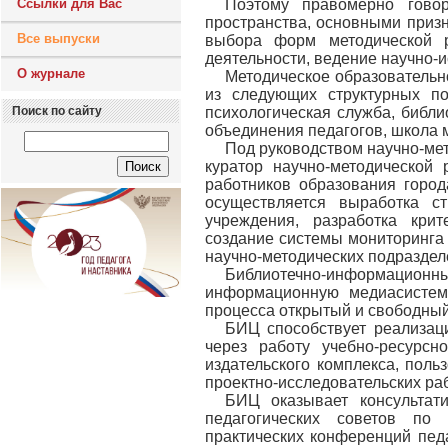
Ссылки для Вас
Поэтому правомерно говор
пространства, основными приз
Все выпуски
выбора форм методической р
деятельности, ведение научно-и
О журнале
Методическое образовательн
из следующих структурных под
Поиск по сайту
психологическая служба, библ
объединения педагогов, школа 
Под руководством научно-мет
куратор научно-методической
работников образования город
осуществляется выработка с
учреждения, разработка крит
создание системы мониторинга 
научно-методических подраздел
Библиотечно-информацион
информационную медиасистему
процесса открытый и свободны
БИЦ способствует реализац
через работу учебно-ресурсно
издательского комплекса, поль
проектно-исследовательских ра
БИЦ оказывает консульта
педагогических советов по
практических конференций педа