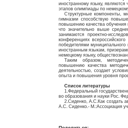
иностранному языку, являются
этапов олимпиады по немецкому
Структурные компоненты, мн
гимназии способствую повыше
повышению качества обучения ш
что значительно выше средне
занимаются проектно-исследо
конференциях всероссийского
победителями муниципального 
иностранным языкам, призерам
немецкому языку, обществознан
Таким образом, методиче
повышению качества методиче
деятельностью, создает услов
опыта и повышения уровня про
Список литературы
1.Федеральный государствен
во образования и науки Рос. Фе
2.Сиденко, А.С.Как создать а
А.С. Сиденко.- М.:Ассоциация уч
Поделиться: