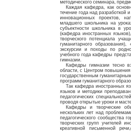
методического семинара, предм
Каждая кафедра, как основн
течение года над разработкой 
инновационных проектов, на
младшего школьника на урока
субъектности школьника в ур
(кафедра иностранных языков)
творческого потенциала учащ
гуманитарного образования),
экскурсии и походы по родно
учебного года кафедры предст
гимназии.
Кафедры гимназии тесно вз
области, с Центром повышения
государственным гуманитарным
программ гуманитарного образо
Так кафедра иностранных яз
языков и методики преподаван
педагогических специальносте
проводя открытые уроки и маст
Кафедры и творческие объ
нескольких лет над проблемам
педагогического сообщества го
творческих групп учителей и
креативной письменной речи