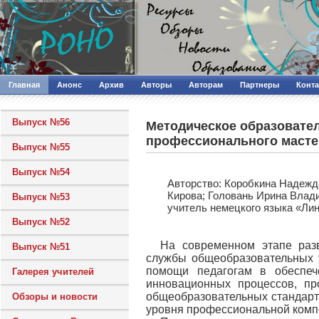
Главная
Анонс
Архив
Авторы
Авторам
Партнеры
Конт
Выпуск №56
Методическое образовате
профессионального масте
Выпуск №55
Выпуск №54
Авторcтво: Коробкина Надежд
Кирова; Головань Ирина Влади
Выпуск №53
учитель немецкого языка «Лин
Выпуск №52
На современном этапе разв
Выпуск №51
службы общеобразовательных у
помощи педагогам в обеспече
Галерея учителей
инновационных процессов, п
общеобразовательных стандарто
Обзоры и новости
уровня профессиональной компе