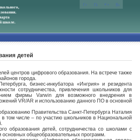
кольного,
зования.
марта
й школе.
вания детей
лей центров цифрового образования. На встрече также
районов города.
Петербурга, бизнес-инкубатора «Ингрия» и резидента
жности сотрудничества, привлечения школьников для
чением фирмы Varwin для возможного внедрения в
жений VR/AR и использованию данного ПО в основной
образованию Правительства Санкт-Петербурга Наталия
, в том числе – по участию школьников в Национальной
.
го образования детей, сотрудничества со школами с
ии основных общеобразовательных программ.