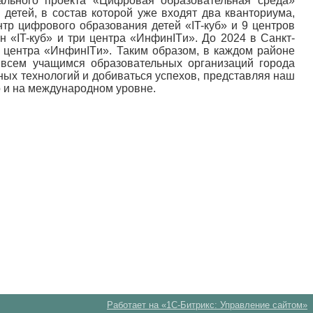
ального проекта «Цифровая образовательная среда»
детей, в состав которой уже входят два кванториума,
нтр цифрового образования детей «IT-куб» и 9 центров
 «IT-куб» и три центра «ИнфинITи». До 2024 в Санкт-
3 центра «ИнфинITи». Таким образом, в каждом районе
 всем учащимся образовательных организаций города
ых технологий и добиваться успехов, представляя наш
о и на международном уровне.
Работает на «1С-Битрикс: Управление сайтом»