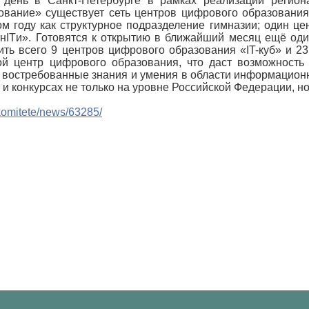
день в Санкт-Петербурге в рамках реализации регион
вание» существует сеть центров цифрового образования 
ом году как структурное подразделение гимназии; один це
ITи». Готовятся к открытию в ближайший месяц ещё один
ить всего 9 центров цифрового образования «IT-куб» и 2
ой центр цифрового образования, что даст возможность
востребованные знания и умения в области информационн
и конкурсах не только на уровне Российской Федерации, н
o-komitete/news/63285/