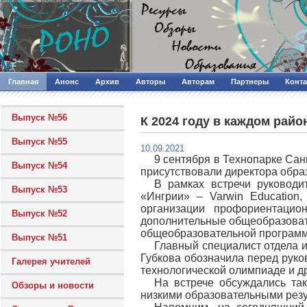
Главная
Анонс
Архив
Авторы
Авторам
Партнеры
Конт
Выпуск №56
К 2024 году в каждом рай
Выпуск №55
10.09.2021
9 сентября в Технопарке Са
Выпуск №54
присутствовали директора обра
В рамках встречи руководи
Выпуск №53
«Ингрии» – Varwin Education
организации профориентаци
Выпуск №52
дополнительные общеобразоват
общеобразовательной программ
Выпуск №51
Главный специалист отдела 
Губкова обозначила перед руко
Галерея учителей
технологической олимпиаде и д
На встрече обсуждались та
Обзоры и новости
низкими образовательными резу