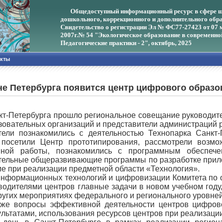
Общедоступный информационный ресурс в сфере ш
дошкольного, коррекционного и дополнительного обра
Свидетельство о регистрации Эл № ФС77-27423 от 07 
2007г.
№ 54 "Экологическое образование в современно
Педагогические практики - 2", октябрь, 2025
акты
оне Петербурга появится центр цифрового образо
нкт-Петербурга прошло региональное совещание руководите
зовательных организаций и представители администраций 
тели познакомились с деятельностью Технопарка Санкт-
, посетили Центр прототипирования, рассмотрели возмо
онной работы, познакомились с программным обеспе
ельные общеразвивающие программы по разработке прило
е при реализации предметной области «Технология».
информационных технологий и цифровизации Комитета по 
водителями центров главные задачи в новом учебном году
ругих мероприятиях федерального и регионального уровней
кже вопросы эффективной деятельности центров цифрово
льтатами, использования ресурсов центров при реализац