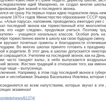
едложил известный в стране педагог, директор школы, зас
оследователем идей Макаренко, он создал многие школ
днование Дня знаний и последнего звонка.
ился не сразу. На первых порах идею подхватили лишь нем
в начале 1970-х годов Министерство образования СССР прид
ы. «Алые паруса», напомним, проводились ежегодно уже с 
л последний звонок как торжественный итог многолетне
тем, кто «идет следом», продолжая учиться. Поэтому тр
ватели» - учащиеся начальных классов. Особая роль на
бря торжественно ввели в школу как свою будущую смену, 
и вручают почетные грамоты и благодарности отличивши
подарки. Во многих школах принято готовить к празднику
порой и родители. В этот день в школах допускается некот
 сокращается. Учителям на последний звонок, как на День 
ики часто танцуют вальс, в небо выпускаются воздушн
ий звонок. Жестких традиций в отношении того, как именно
еще чаще – выпускница.
лючения. Например, в этом году последний звонок в губе
ая и несгибаемая Эльвира Васильевна Иовлева, которая п
соединяется ко всем напутствиям, которые звучат в эти
тоящих экзаменах!
o-komitete/news/61374/