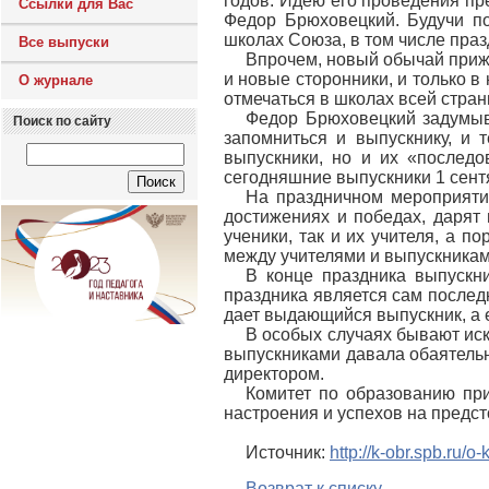
годов. Идею его проведения пр
Ссылки для Вас
Федор Брюховецкий. Будучи п
школах Союза, в том числе праз
Все выпуски
Впрочем, новый обычай приж
и новые сторонники, и только 
О журнале
отмечаться в школах всей стран
Федор Брюховецкий задумыва
Поиск по сайту
запомниться и выпускнику, и 
выпускники, но и их «последо
сегодняшние выпускники 1 сентя
На праздничном мероприяти
достижениях и победах, дарят 
ученики, так и их учителя, а 
между учителями и выпускниками
В конце праздника выпускн
праздника является сам последн
дает выдающийся выпускник, а 
В особых случаях бывают иск
выпускниками давала обаятельн
директором.
Комитет по образованию при
настроения и успехов на предс
Источник:
http://k-obr.spb.ru/
Возврат к списку