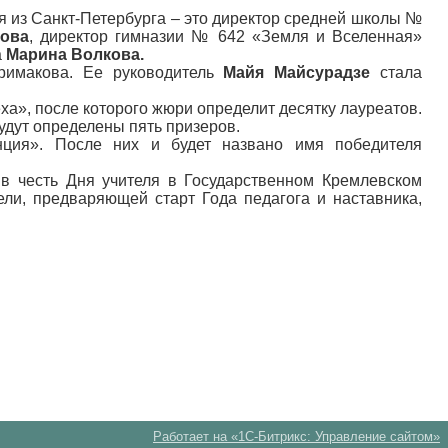
еля из Санкт‑Петербурга – это директор средней школы №
лова
, директор гимназии № 642 «Земля и Вселенная»
а
Марина Волкова.
римакова. Ее руководитель
Майя Майсурадзе
стала
ха», после которого жюри определит десятку лауреатов.
удут определены пять призеров.
нция». После них и будет названо имя победителя
 в честь Дня учителя в Государственном Кремлевском
ли, предваряющей старт Года педагога и наставника,
Работает на «1С-Битрикс: Управление сайтом»