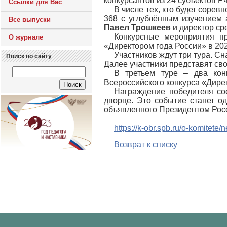
конкурсантов из 24 субъектов Р
Ссылки для Вас
В числе тех, кто будет сорев
368 с углублённым изучением 
Все выпуски
Павел Трошкеев
и директор с
Конкурсные мероприятия п
О журнале
«Директором года России» в 202
Участников ждут три тура. С
Поиск по сайту
Далее участники представят сво
В третьем туре – два кон
Всероссийского конкурса «Дирек
Награждение победителя со
дворце. Это событие станет о
объявленного Президентом Рос
https://k-obr.spb.ru/o-komitete
Возврат к списку