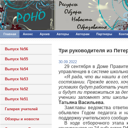
Главная
Анонс
Архив
Авторы
Авторам
Партнеры
Конт
Выпуск №56
Три руководителя из Пете
Выпуск №55
30.09.2022
29 сентября в Доме Правите
Выпуск №54
управленцев в системе школьно
«Я рада, что вы нашли в с
Выпуск №53
состязании. Прежде всего, хо
условиях будут работать учит
Выпуск №52
и будут ли тревожиться за де
ученики запомнят эти школь
Выпуск №51
Татьяна Васильева
.
Замглавы ведомства ответи
Галерея учителей
объявлен Годом педагога и н
поддержку учительского сообщес
Обзоры и новости
В ходе отборочного этапа 