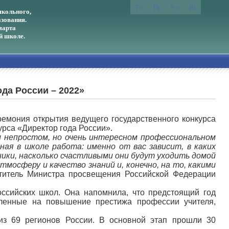
кольного,
зования.
марта
й школе.
да России – 2022»
ремония открытия ведущего государственного конкурса
рса «Директор года России».
м непростом, но очень интересном профессиональном
ная в школе работа: именно от вас зависит, в каких
ники, насколько счастливыми они будут уходить домой
мосферу и качество знаний и, конечно, на то, какими
еститель Министра просвещения Российской Федерации
ссийских школ. Она напомнила, что предстоящий год
вленные на повышение престижа профессии учителя,
 из 69 регионов России. В основной этап прошли 30