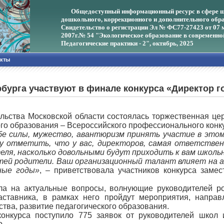
Общедоступный информационный ресурс в сфере ш
дошкольного, коррекционного и дополнительного обра
Свидетельство о регистрации Эл № ФС77-27423 от 07 
2007г.
№ 54 "Экологическое образование в современно
Педагогические практики - 2", октябрь, 2025
акты
рбурга участвуют в финале конкурса «Директор го
льства Московской области состоялась торжественная це
го образования – Всероссийского профессионального конку
ебе силы, мужество, авантюризм принять участие в это
чу отметить, что у вас, директоров, самая ответствен
еля, насколько довольными будут приходить к вам школь
тей родители. Ваш организационный талант влияет на ат
ные годы»
, – приветствовала участников конкурса зам
ла на актуальные вопросы, волнующие руководителей ро
аставника, в рамках него пройдут мероприятия, напра
тва, развитие педагогического образования.
конкурса поступило 775 заявок от руководителей школ