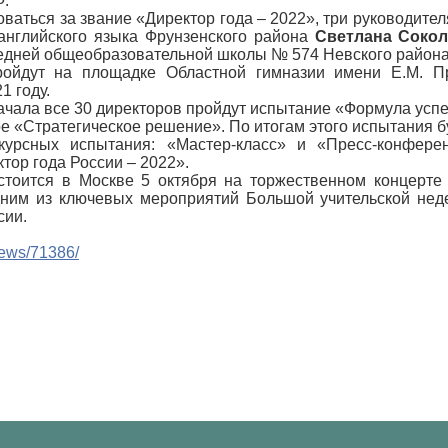
Ф.
новаться за звание «Директор года – 2022», три руководит
английского языка Фрунзенского района
Светлана Соко
редней общеобразовательной школы № 574 Невского район
ройдут на площадке Областной гимназии имени Е.М. П
1 году.
начала все 30 директоров пройдут испытание «Формула успе
е «Стратегическое решение». По итогам этого испытания б
курсных испытания: «Мастер-класс» и «Пресс-конфере
тор года России – 2022».
стоится в Москве 5 октября на торжественном концерте
дним из ключевых мероприятий Большой учительской неде
сии.
/news/71386/