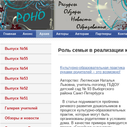
Главная
Анонс
Архив
Авторы
Авторам
Партнеры
Конт
Выпуск №56
Роль семьи в реализации 
Выпуск №55
Культурно-образовательная практика
Выпуск №54
руками родителей – это возможно!
Выпуск №53
Авторcтво: Лютянская Наталья
Львовна, учитель-логопед ГБДОУ
Выпуск №52
детский сад № 93 Выборгского
района Санкт-Петербурга
Выпуск №51
В статье поднимается проблема
речевого развития дошкольников в
Галерея учителей
процессе культурно-образовательных
практик, которые могут быть
Обзоры и новости
организованы родителями в условиях
дома. В качестве примера приводится