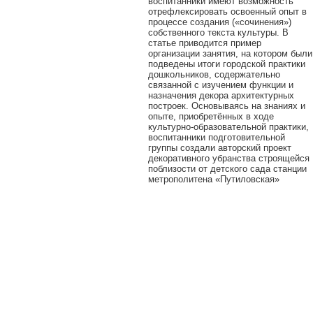
воспитанники имеют возможность
отрефлексировать освоенный опыт в
процессе создания («сочинения»)
собственного текста культуры. В
статье приводится пример
организации занятия, на котором были
подведены итоги городской практики
дошкольников, содержательно
связанной с изучением функции и
назначения декора архитектурных
построек. Основываясь на знаниях и
опыте, приобретённых в ходе
культурно-образовательной практики,
воспитанники подготовительной
группы создали авторский проект
декоративного убранства строящейся
поблизости от детского сада станции
метрополитена «Путиловская»