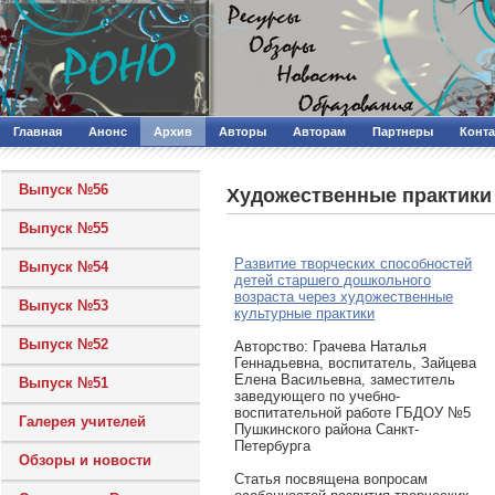
Главная
Анонс
Архив
Авторы
Авторам
Партнеры
Конт
Выпуск №56
Художественные практики
Выпуск №55
Развитие творческих способностей
Выпуск №54
детей старшего дошкольного
возраста через художественные
Выпуск №53
культурные практики
Выпуск №52
Авторcтво: Грачева Наталья
Геннадьевна, воспитатель, Зайцева
Елена Васильевна, заместитель
Выпуск №51
заведующего по учебно-
воспитательной работе ГБДОУ №5
Галерея учителей
Пушкинского района Санкт-
Петербурга
Обзоры и новости
Статья посвящена вопросам