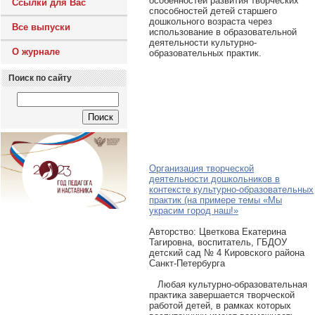
особенностей развития творческих
Ссылки для Вас
способностей детей старшего
дошкольного возраста через
Все выпуски
использование в образовательной
деятельности культурно-
О журнале
образовательных практик.
Поиск по сайту
Организация творческой
деятельности дошкольников в
контексте культурно-образовательных
практик (на примере темы «Мы
украсим город наш!»
Авторcтво: Цветкова Екатерина
Тагировна, воспитатель, ГБДОУ
детский сад № 4 Кировского района
Санкт-Петербурга
Любая культурно-образовательная
практика завершается творческой
работой детей, в рамках которых