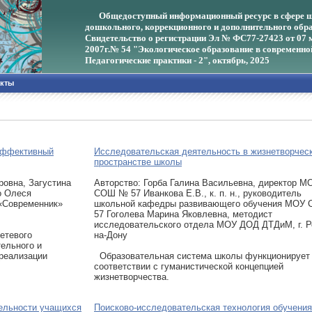
Общедоступный информационный ресурс в сфере ш
дошкольного, коррекционного и дополнительного обра
Свидетельство о регистрации Эл № ФС77-27423 от 07 
2007г.
№ 54 "Экологическое образование в современно
Педагогические практики - 2", октябрь, 2025
акты
 эффективный
Исследовательская деятельность в жизнетворчес
пространстве школы
ровна, Загустина
Авторcтво: Горба Галина Васильевна, директор М
о Олеся
СОШ № 57 Иванкова Е.В., к. п. н., руководитель
«Современник»
школьной кафедры развивающего обучения МОУ
57 Гоголева Марина Яковлевна, методист
исследовательского отдела МОУ ДОД ДТДиМ, г. Р
етевого
на-Дону
ельного и
 реализации
Образовательная система школы функционирует
соответствии с гуманистической концепцией
жизнетворчества.
ельности учащихся
Поисково-исследовательская технология обучения