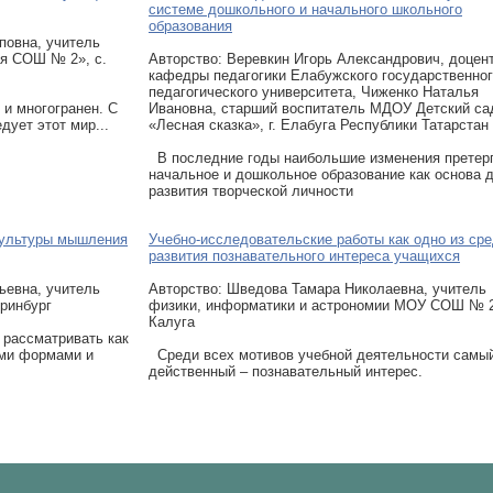
системе дошкольного и начального школьного
образования
повна, учитель
ая СОШ № 2», с.
Авторcтво: Веревкин Игорь Александрович, доцен
кафедры педагогики Елабужского государственно
педагогического университета, Чиженко Наталья
и многогранен. С
Ивановна, старший воспитатель МДОУ Детский са
дует этот мир...
«Лесная сказка», г. Елабуга Республики Татарстан
В последние годы наибольшие изменения претер
начальное и дошкольное образование как основа 
развития творческой личности
 культуры мышления
Учебно-исследовательские работы как одно из ср
развития познавательного интереса учащихся
ьевна, учитель
Авторcтво: Шведова Тамара Николаевна, учитель
ринбург
физики, информатики и астрономии МОУ СОШ № 26
Калуга
рассматривать как
ми формами и
Среди всех мотивов учебной деятельности самы
действенный – познавательный интерес.