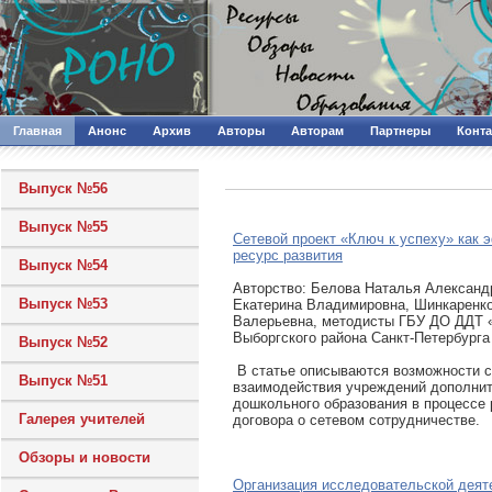
Главная
Анонс
Архив
Авторы
Авторам
Партнеры
Конт
Выпуск №56
Выпуск №55
Сетевой проект «Ключ к успеху» как
ресурс развития
Выпуск №54
Авторcтво: Белова Наталья Александ
Выпуск №53
Екатерина Владимировна, Шинкаренк
Валерьевна, методисты ГБУ ДО ДДТ 
Выборгского района Санкт-Петербурга
Выпуск №52
В статье описываются возможности с
Выпуск №51
взаимодействия учреждений дополнит
дошкольного образования в процессе
Галерея учителей
договора о сетевом сотрудничестве.
Обзоры и новости
Организация исследовательской деят