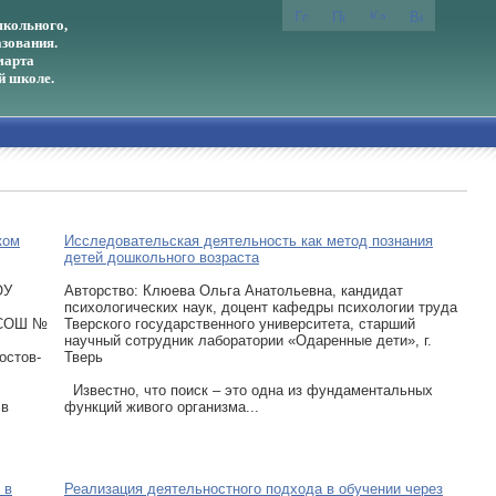
кольного,
зования.
марта
й школе.
ком
Исследовательская деятельность как метод познания
детей дошкольного возраста
ОУ
Авторcтво: Клюева Ольга Анатольевна, кандидат
психологических наук, доцент кафедры психологии труда
 СОШ №
Тверского государственного университета, старший
научный сотрудник лаборатории «Одаренные дети», г.
остов-
Тверь
Известно, что поиск – это одна из фундаментальных
 в
функций живого организма...
 в
Реализация деятельностного подхода в обучении через