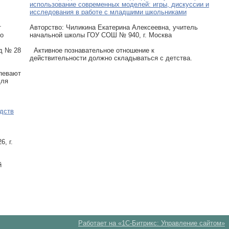
использование современных моделей: игры, дискуссии и
исследования в работе с младшими школьниками
т
Авторcтво: Чиликина Екатерина Алексеевна, учитель
го
начальной школы ГОУ СОШ № 940, г. Москва
д № 28
Активное познавательное отношение к
действительности должно складываться с детства.
певают
для
едств
, г.
й
Работает на «1С-Битрикс: Управление сайтом»