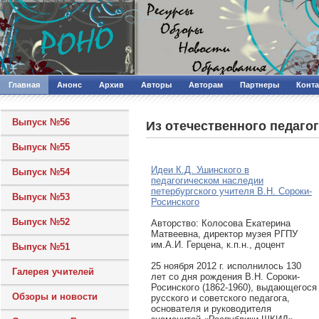
Главная
Анонс
Архив
Авторы
Авторам
Партнеры
Конт
Выпуск №56
Из отечественного педаго
Выпуск №55
Идеи К.Д. Ушинского в
Выпуск №54
педагогическом наследии
петербургского учителя В.Н. Сороки-
Выпуск №53
Росинского
Выпуск №52
Авторcтво: Колосова Екатерина
Матвеевна, директор музея РГПУ
им.А.И. Герцена, к.п.н., доцент
Выпуск №51
25 ноября 2012 г. исполнилось 130
Галерея учителей
лет со дня рождения В.Н. Сороки-
Росинского (1862-1960), выдающегося
Обзоры и новости
русского и советского педагога,
основателя и руководителя