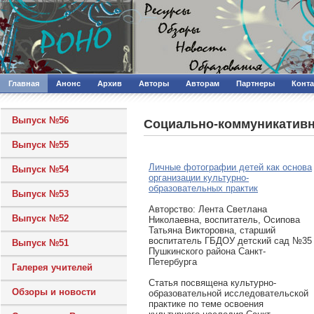
Главная
Анонс
Архив
Авторы
Авторам
Партнеры
Конт
Выпуск №56
Социально-коммуникативн
Выпуск №55
Личные фотографии детей как основа
Выпуск №54
организации культурно-
образовательных практик
Выпуск №53
Авторcтво: Лента Светлана
Выпуск №52
Николаевна, воспитатель, Осипова
Татьяна Викторовна, старший
воспитатель ГБДОУ детский сад №35
Выпуск №51
Пушкинского района Санкт-
Петербурга
Галерея учителей
Статья посвящена культурно-
Обзоры и новости
образовательной исследовательской
практике по теме освоения